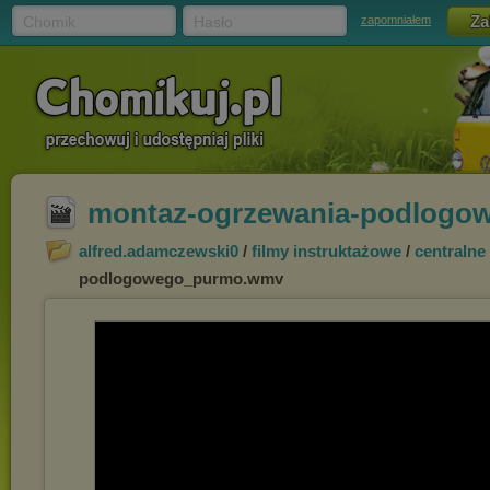
Chomik
Hasło
zapomniałem
montaz-ogrzewania-podlog
alfred.adamczewski0
/
filmy instruktażowe
/
centralne
podlogowego_purmo.wmv