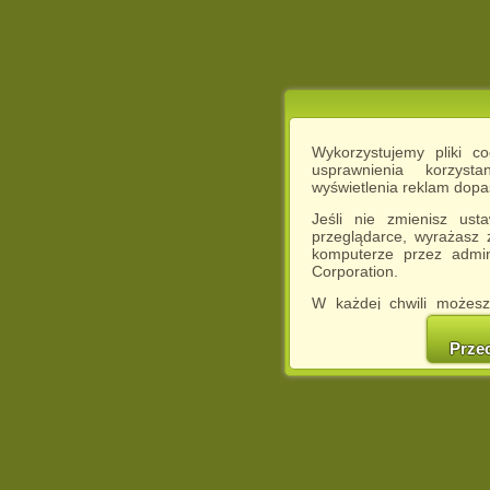
Wykorzystujemy pliki c
usprawnienia korzyst
wyświetlenia reklam dop
Jeśli nie zmienisz ust
przeglądarce, wyrażasz
komputerze przez admin
Corporation.
W każdej chwili możesz
cookies w swojej przeglą
w naszej Pol
Prze
http://chomikuj.pl/Polity
Jednocześnie informuje
może spowodować ogr
Chomikuj.pl.
W przypadku braku twojej
prosimy o opuszczenie se