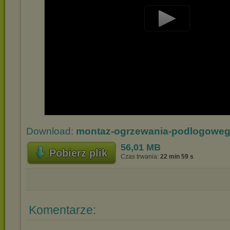
Play
Video
Download:
montaz-ogrzewania-podlogowe
56,01 MB
Pobierz plik
Czas trwania:
22 min 59 s
Komentarze: