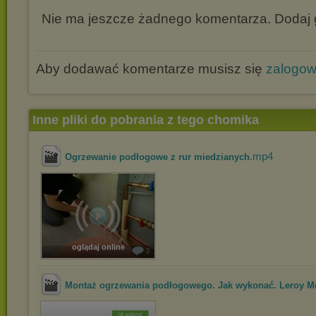
Nie ma jeszcze żadnego komentarza. Dodaj g
Aby dodawać komentarze musisz się
zalogo
Inne pliki do pobrania z tego chomika
.mp4
Ogrzewanie podłogowe z rur miedzianych
oglądaj online
2
Montaż ogrzewania podłogowego. Jak wykonać. Leroy Me