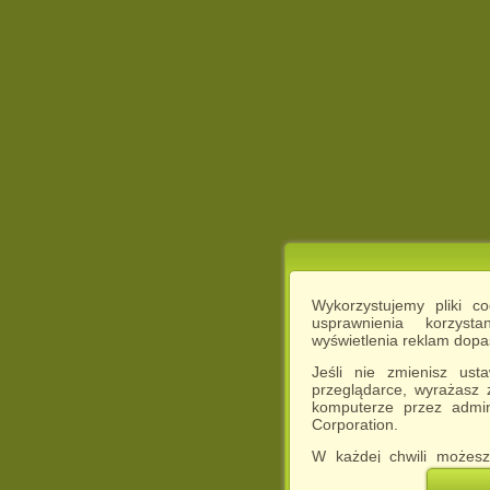
Wykorzystujemy pliki c
usprawnienia korzyst
wyświetlenia reklam dop
Jeśli nie zmienisz ust
przeglądarce, wyrażasz
komputerze przez admin
Corporation.
W każdej chwili możesz
cookies w swojej przeglą