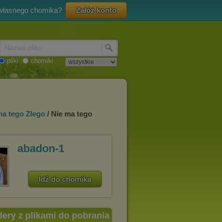
 własnego chomika?
Załóż konto
Nazwa pliku
pliki
chomiki
ma tego Złego
/ Nie ma tego
abadon-1
Idź do chomika
dery z plikami do pobrania