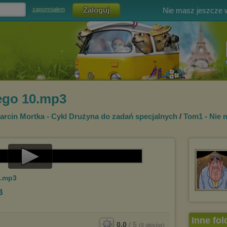
Nie masz jeszcze
zapomniałem
ego 10.mp3
arcin Mortka - Cykl Drużyna do zadań specjalnych
/
Tom1 - Nie 
Play
0.mp3
Video
B
Inne fol
0.0
/
5
(
0
głosów)