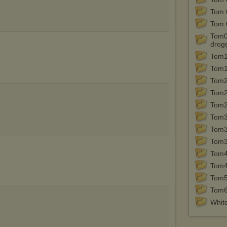
będzie dopasowana do Twoich preferencji, a będzie to reklama
Tom 
wyświetlona przypadkowo.
Tom 
Istnieje możliwość zmiany ustawień przeglądarki internetowej w
sposób uniemożliwiający przechowywanie plików cookies na
Tom0
urządzeniu końcowym. Można również usunąć pliki cookies,
drog
dokonując odpowiednich zmian w ustawieniach przeglądarki
Tom1
internetowej.
Tom1
Pełną informację na ten temat znajdziesz pod adresem
http://chomikuj.pl/PolitykaPrywatnosci.aspx
.
Tom2
Tom2
Tom2
Tom3
Tom3 
Tom3,
Tom4
Tom4
Tom5
Tom6 
White