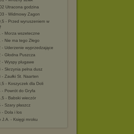
02 Utracona godzina
03 - Widmowy Zagon
,5 - Przed wyruszeniem w
ę
 - Morza wszeteczne
 - Nie ma tego Złego
 - Uderzenie wyprzedzające
 - Głodna Puszcza
 - Wyspy plugawe
 - Skrzynia pelna dusz
- Zaułki St. Naarten
5 - Koszyczek dla Doli
 - Powrót do Gryfa
,5 - Babski wieczór
 - Szary płaszcz
- Dola i los
 J.A. - Księgi mroku