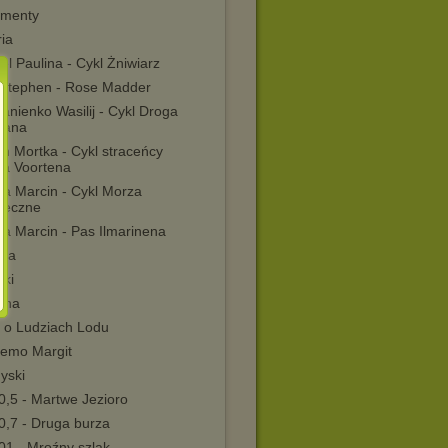
menty
ia
l Paulina - Cykl Żniwiarz
 Stephen - Rose Madder
nienko Wasilij - Cykl Droga
mana
n Mortka - Cykl straceńcy
a Voortena
ka Marcin - Cykl Morza
teczne
ka Marcin - Pas Ilmarinena
ka
dki
nna
 o Ludziach Lodu
emo Margit
yski
0,5 - Martwe Jezioro
0,7 - Druga burza
01 - Mroźny szlak