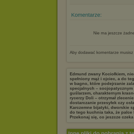
Komentarze:
Nie ma jeszcze żadne
Aby dodawać komentarze musisz
Edmund zwany Kociołkiem, niegd
spełniony mąż i ojciec, a do t
w bagno, które podejrzanie za
specjalnych – socjopatycznym 
guślarzem, charakternym krasn
rycerzy Doli – otrzymał zleceni
dostarczanie przesyłek czy osł
Karczemne bijatyki, dworskie s
do tego kuchnia taka, że palce 
Przekonaj się, co jeszcze czeka
Inne pliki do pobrania z 