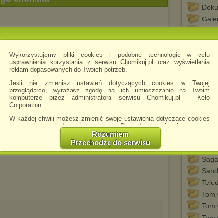
Doku
Galer
Hende
King
Macha
Wykorzystujemy pliki cookies i podobne technologie w celu
Sza
usprawnienia korzystania z serwisu Chomikuj.pl oraz wyświetlenia
reklam dopasowanych do Twoich potrzeb.
Marci
Mads
Jeśli nie zmienisz ustawień dotyczących cookies w Twojej
przeglądarce, wyrażasz zgodę na ich umieszczanie na Twoim
Mort
komputerze przez administratora serwisu Chomikuj.pl – Kelo
wsze
Corporation.
Mort
W każdej chwili możesz zmienić swoje ustawienia dotyczące cookies
Muzy
w swojej przeglądarce internetowej. Dowiedz się więcej w naszej
Polityce Prywatności -
http://chomikuj.pl/PolitykaPrywatnosci.aspx
.
Rozumiem
Okła
Przechodzę do serwisu
Jednocześnie informujemy że zmiana ustawień przeglądarki może
Riha
spowodować ograniczenie korzystania ze strony Chomikuj.pl.
Saga
W przypadku braku twojej zgody na akceptację cookies niestety
Sand
prosimy o opuszczenie serwisu chomikuj.pl.
Teled
Wykorzystanie plików cookies
przez
Zaufanych Partnerów
Tom 
(dostosowanie reklam do Twoich potrzeb, analiza skuteczności działań
marketingowych).
Tom 
Wyrażenie sprzeciwu spowoduje, że wyświetlana Ci reklama nie
Tom 