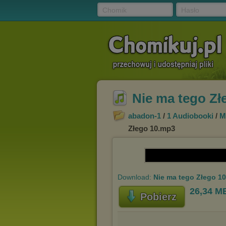
Chomik
Hasło
Nie ma tego Zł
abadon-1
/
1 Audiobooki
/
M
Złego 10.mp3
Download:
Nie ma tego Złego 1
26,34 M
Pobierz