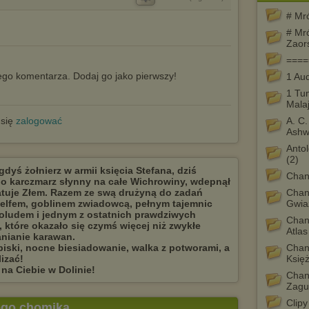
# Mr
# Mr
Zaor
====
go komentarza. Dodaj go jako pierwszy!
1 Au
1 Tun
Mala
 się
zalogować
A. C.
Ash
Antol
(2)
yś żołnierz w armii księcia Stefana, dziś
Chan
ego karczmarz słynny na całe Wichrowiny, wdepnął
latuje Złem. Razem ze swą drużyną do zadań
Chan
elfem, goblinem zwiadowcą, pełnym tajemnic
Gwia
oludem i jednym z ostatnich prawdziwych
Chan
e, które okazało się czymś więcej niż zwykłe
Atlas
anianie karawan.
piski, nocne biesiadowanie, walka z potworami, a
Chan
lizać!
Księ
 na Ciebie w Dolinie!
Chan
Zagu
Clip
tego chomika