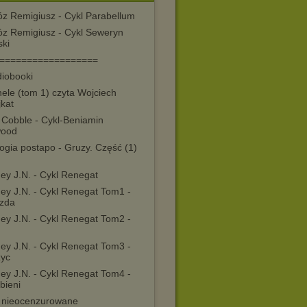
óz Remigiusz - Cykl Parabellum
óz Remigiusz - Cykl Seweryn
ski
==================
diobooki
ele (tom 1) czyta Wojciech
jkat
 Cobble - Cykl-Beniamin
wood
ogia postapo - Gruzy. Część (1)
ey J.N. - Cykl Renegat
ey J.N. - Cykl Renegat Tom1 -
zda
ey J.N. - Cykl Renegat Tom2 -
ey J.N. - Cykl Renegat Tom3 -
życ
ey J.N. - Cykl Renegat Tom4 -
bieni
y nieocenzurowane