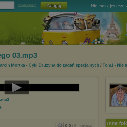
Nie masz jeszcze
zapomniałem
ego 03.mp3
arcin Mortka - Cykl Drużyna do zadań specjalnych
/
Tom1 - Nie 
Play
3.mp3
Video
B
Inne fol
0.0
/
5
(
0
głosów)