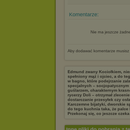
Komentarze:
Nie ma jeszcze żadne
Aby dodawać komentarze musisz
Edmund zwany Kociołkiem, niegd
spełniony mąż i ojciec, a do t
w bagno, które podejrzanie za
specjalnych – socjopatycznym 
guślarzem, charakternym krasn
rycerzy Doli – otrzymał zleceni
dostarczanie przesyłek czy osł
Karczemne bijatyki, dworskie s
do tego kuchnia taka, że palce 
Przekonaj się, co jeszcze czeka
Inne pliki do pobrania z 