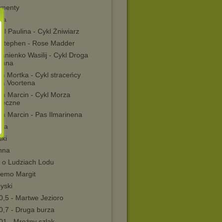
menty
ia
l Paulina - Cykl Żniwiarz
 Stephen - Rose Madder
nienko Wasilij - Cykl Droga
mana
n Mortka - Cykl straceńcy
a Voortena
ka Marcin - Cykl Morza
teczne
ka Marcin - Pas Ilmarinena
ka
dki
nna
 o Ludziach Lodu
emo Margit
yski
0,5 - Martwe Jezioro
0,7 - Druga burza
01 - Mroźny szlak