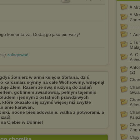
# Mr
# Mr
Zaor
====
go komentarza. Dodaj go jako pierwszy!
1 Au
1 Tun
Mala
 się
zalogować
A. C.
Ash
Antol
(2)
yś żołnierz w armii księcia Stefana, dziś
Chan
ego karczmarz słynny na całe Wichrowiny, wdepnął
latuje Złem. Razem ze swą drużyną do zadań
Chan
elfem, goblinem zwiadowcą, pełnym tajemnic
Gwia
oludem i jednym z ostatnich prawdziwych
Chan
e, które okazało się czymś więcej niż zwykłe
Atlas
anianie karawan.
piski, nocne biesiadowanie, walka z potworami, a
Chan
lizać!
Księ
 na Ciebie w Dolinie!
Chan
Zagu
Clip
tego chomika