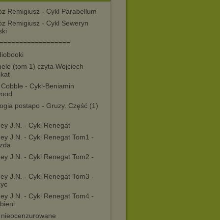
óz Remigiusz - Cykl Parabellum
óz Remigiusz - Cykl Seweryn
ski
==================
diobooki
ele (tom 1) czyta Wojciech
jkat
 Cobble - Cykl-Beniamin
wood
ogia postapo - Gruzy. Część (1)
ey J.N. - Cykl Renegat
ey J.N. - Cykl Renegat Tom1 -
zda
ey J.N. - Cykl Renegat Tom2 -
ey J.N. - Cykl Renegat Tom3 -
życ
ey J.N. - Cykl Renegat Tom4 -
bieni
y nieocenzurowane