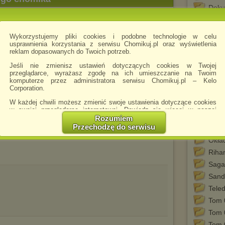
Doku
Galer
.rar
a tego Złego KiS
Hende
Wykorzystujemy pliki cookies i podobne technologie w celu
King
usprawnienia korzystania z serwisu Chomikuj.pl oraz wyświetlenia
reklam dopasowanych do Twoich potrzeb.
Macha
Sza
Jeśli nie zmienisz ustawień dotyczących cookies w Twojej
przeglądarce, wyrażasz zgodę na ich umieszczanie na Twoim
Marci
komputerze przez administratora serwisu Chomikuj.pl – Kelo
Mads
Corporation.
Mort
W każdej chwili możesz zmienić swoje ustawienia dotyczące cookies
wsze
w swojej przeglądarce internetowej. Dowiedz się więcej w naszej
Mort
Polityce Prywatności -
http://chomikuj.pl/PolitykaPrywatnosci.aspx
.
Rozumiem
Przechodzę do serwisu
Muzy
Jednocześnie informujemy że zmiana ustawień przeglądarki może
spowodować ograniczenie korzystania ze strony Chomikuj.pl.
Okła
Riha
W przypadku braku twojej zgody na akceptację cookies niestety
prosimy o opuszczenie serwisu chomikuj.pl.
Saga
Wykorzystanie plików cookies
przez
Zaufanych Partnerów
Sand
(dostosowanie reklam do Twoich potrzeb, analiza skuteczności działań
Teled
marketingowych).
Tom 
Wyrażenie sprzeciwu spowoduje, że wyświetlana Ci reklama nie
będzie dopasowana do Twoich preferencji, a będzie to reklama
Tom 
wyświetlona przypadkowo.
Tom 