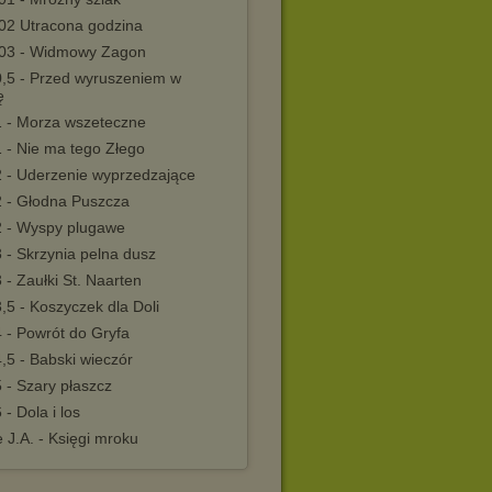
02 Utracona godzina
03 - Widmowy Zagon
,5 - Przed wyruszeniem w
ę
 - Morza wszeteczne
 - Nie ma tego Złego
 - Uderzenie wyprzedzające
 - Głodna Puszcza
 - Wyspy plugawe
 - Skrzynia pelna dusz
- Zaułki St. Naarten
5 - Koszyczek dla Doli
 - Powrót do Gryfa
,5 - Babski wieczór
 - Szary płaszcz
- Dola i los
 J.A. - Księgi mroku