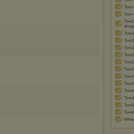
Istnieje możliwość zmiany ustawień przeglądarki internetowej w
Tom 
sposób uniemożliwiający przechowywanie plików cookies na
urządzeniu końcowym. Można również usunąć pliki cookies,
Tom 
dokonując odpowiednich zmian w ustawieniach przeglądarki
Tom0
internetowej.
drog
Pełną informację na ten temat znajdziesz pod adresem
Tom1
http://chomikuj.pl/PolitykaPrywatnosci.aspx
.
Tom1
Tom2
Tom2
Tom2
Tom3
Tom3 
Tom3,
Tom4
Tom4
Tom5
Tom6 
White