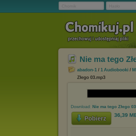
Chomik
Hasło
Nie ma tego Zł
abadon-1
/
1 Audiobooki
/
M
Złego 03.mp3
Download:
Nie ma tego Złego 0
36,39 M
Pobierz