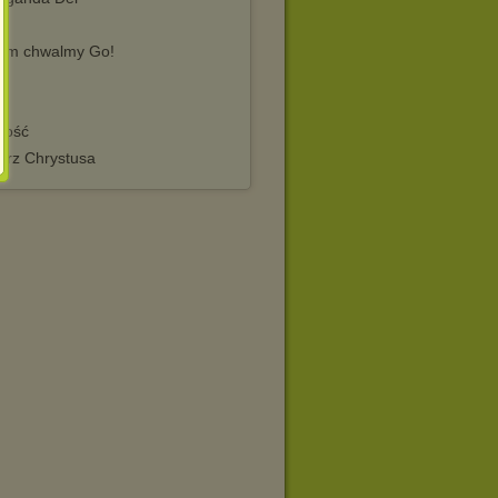
e
em chwalmy Go!
ność
erz Chrystusa