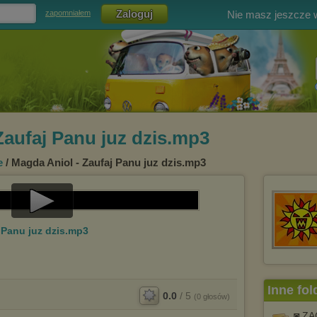
Nie masz jeszcze
zapomniałem
Zaufaj Panu juz dzis.mp3
e
/ Magda Aniol - Zaufaj Panu juz dzis.mp3
Play
 Panu juz dzis.mp3
Video
Inne fol
0.0
/
5
(
0
głosów)
◙ ZA