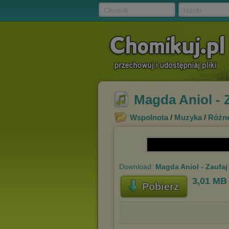
Chomik
Hasło
Magda Aniol - 
Wspolnota
/
Muzyka
/
Różn
Download:
Magda Aniol - Zaufaj
3,01 MB
Pobierz