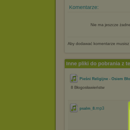
Komentarze:
Nie ma jeszcze żadne
Aby dodawać komentarze musisz
Inne pliki do pobrania z 
Pieśni Religijne - Osiem B
8 Błogosławieństw
.mp3
psalm_8