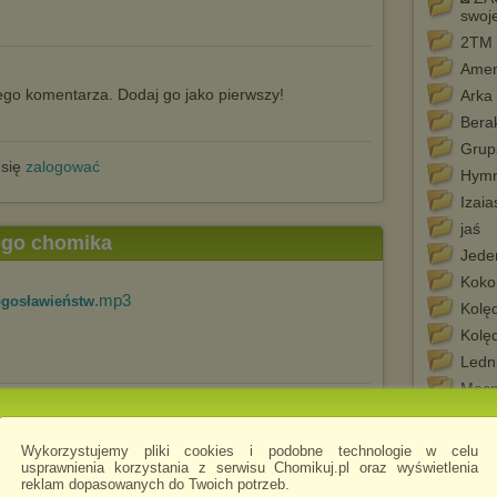
swoj
2TM 
Ame
go komentarza. Dodaj go jako pierwszy!
Arka
Bera
Grup
 się
zalogować
Hym
Izaia
jaś
tego chomika
Jede
Koko
.mp3
łogosławieństw
Kolę
Kolęd
Ledn
Mocn
Muzy
NEW
Wykorzystujemy pliki cookies i podobne technologie w celu
usprawnienia korzystania z serwisu Chomikuj.pl oraz wyświetlenia
Pne
reklam dopasowanych do Twoich potrzeb.
Prop