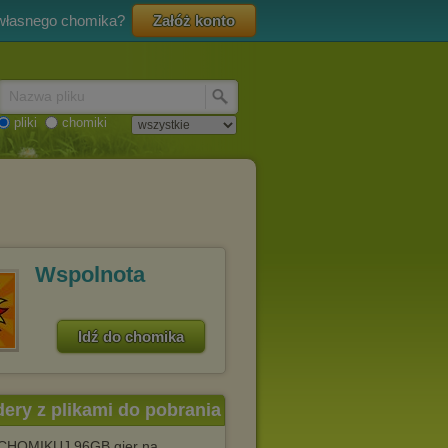
 własnego chomika?
Załóż konto
Nazwa pliku
pliki
chomiki
Wspolnota
Idź do chomika
dery z plikami do pobrania
CHOMIKUJ 96GB gier na