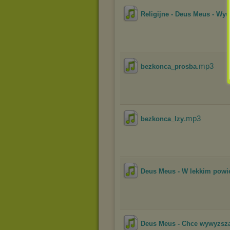
Religijne - Deus Meus - Wy
.mp3
bezkonca_prosba
.mp3
bezkonca_lzy
Deus Meus - W lekkim powi
Deus Meus - Chce wywyzsza