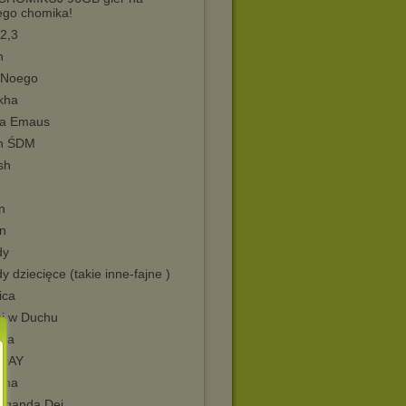
ego chomika!
2,3
n
 Noego
kha
a Emaus
n ŚDM
sh
n
n
dy
y dziecięce (takie inne-fajne )
ica
i w Duchu
ka
DAY
uma
aganda Dei