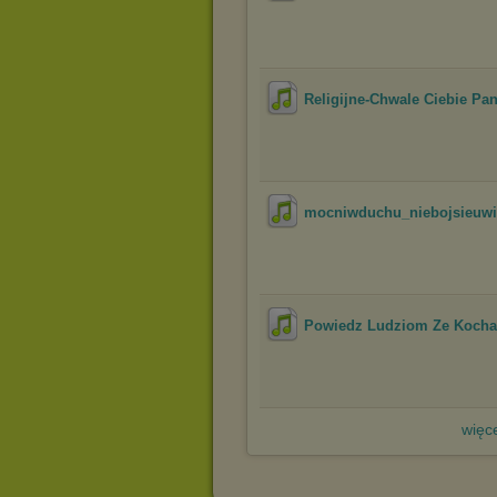
Religijne-Chwale Ciebie Pa
mocniwduchu_niebojsieuw
Powiedz Ludziom Ze Kocham 
więce