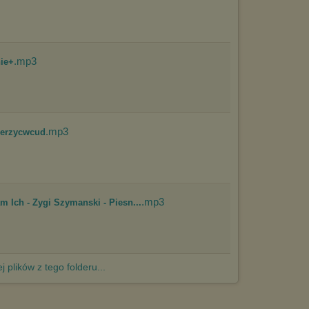
http://chomikuj.pl/PolitykaPrywatnosci.aspx
.
.mp3
nie+
.mp3
ierzycwcud
.mp3
Ich - Zygi Szymanski - Piesn...
j plików z tego folderu...