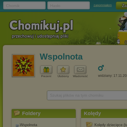
Chomik
Hasło
zapomniałem
Wspolnota
.
widziany: 17.11.2
Prezent
Ulubiony
Wiadomość
Szukaj plików na tym chomiku
Foldery
Kolędy
Wspolnota
Kolędy dziecięce (ta