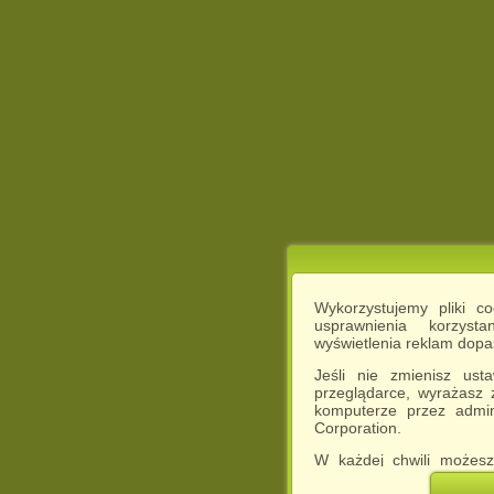
Wykorzystujemy pliki c
usprawnienia korzyst
wyświetlenia reklam dop
Jeśli nie zmienisz ust
przeglądarce, wyrażasz
komputerze przez admin
Corporation.
W każdej chwili możesz
cookies w swojej przeglą