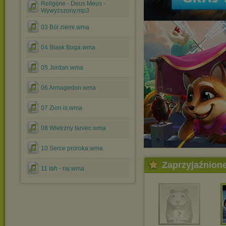
Religijne - Deus Meus -
Wywyższony.mp3
03 Ból ziemi.wma
04 Blask Boga.wma
05 Jordan.wma
06 Armagedon.wma
07 Zion is.wma
08 Wietrzny taniec.wma
10 Serce proroka.wma
Zaprzyjaźnion
11 Iah - raj.wma