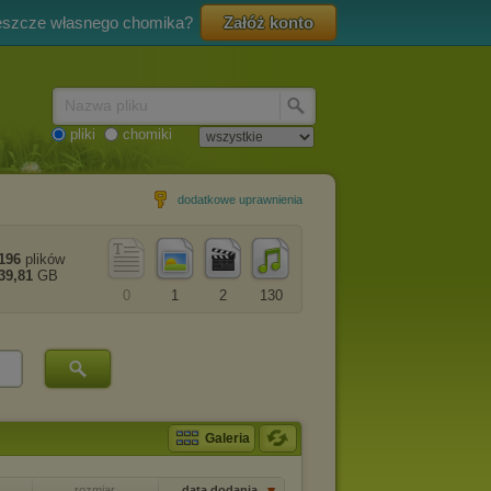
eszcze własnego chomika?
Załóż konto
Nazwa pliku
pliki
chomiki
dodatkowe uprawnienia
196
plików
39,81
GB
0
1
2
130
Galeria
rozmiar
data dodania