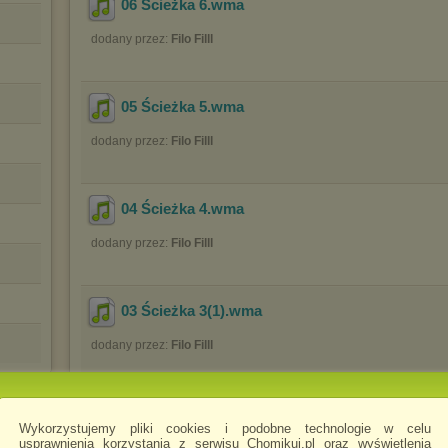
06 Ścieżka 6
.wma
dodany przez:
Filo Filll
05 Ścieżka 5
.wma
dodany przez:
Filo Filll
04 Ścieżka 4
.wma
dodany przez:
Filo Filll
03 Ścieżka 3(1)
.wma
dodany przez:
Filo Filll
03 Ścieżka 3
.wma
Wykorzystujemy pliki cookies i podobne technologie w celu
usprawnienia korzystania z serwisu Chomikuj.pl oraz wyświetlenia