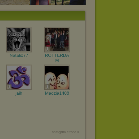
Natali077
ROTTERDA
M
jaih
Madzia1408
następna strona »