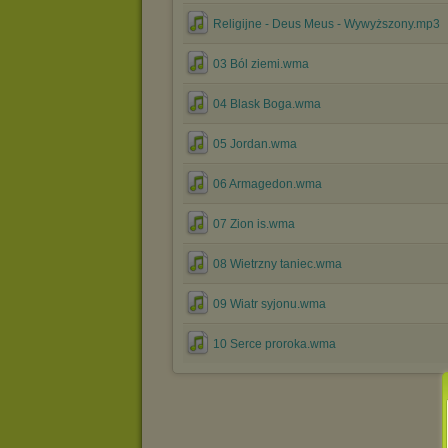
Religijne - Deus Meus - Wywyższony.mp3
03 Ból ziemi.wma
04 Blask Boga.wma
05 Jordan.wma
06 Armagedon.wma
07 Zion is.wma
08 Wietrzny taniec.wma
09 Wiatr syjonu.wma
10 Serce proroka.wma