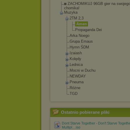
◙ ZACHOMIKUJ 96GB gier na swojeg
chomika!
Muzyka
2TM 2,3
Amen
Propaganda Dei
Arka Noego
Grupa Emaus
Hymn ŚDM
Izaiash
Kolędy
Lednica
Mocni w Duchu
NEWDAY
Pneuma
Różne
TGD
Ostatnio pobierane pliki
Dont Starve Together - Don't Starve Togethe
Multipl....iso