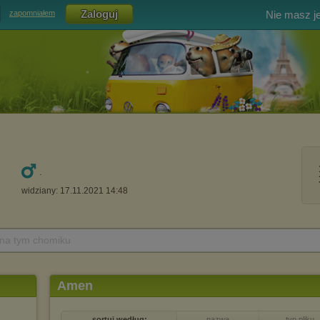
Nie masz j
zapomniałem
.
widziany: 17.11.2021 14:48
 na tym chomiku
Amen
sortuj według:
nazwa
typ pliku