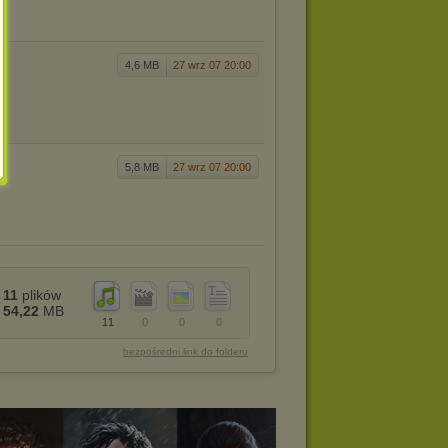
4,6 MB
27 wrz 07 20:00
5,8 MB
27 wrz 07 20:00
11
plików
54,22
MB
11
0
0
0
bezpośredni link do folderu