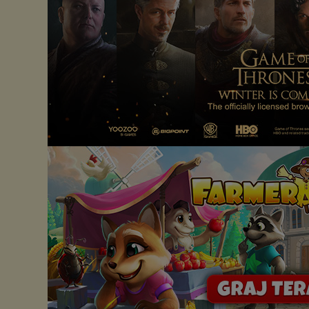
Pełną informację na ten temat znajdziesz pod adresem
http://chomikuj.pl/PolitykaPrywatnosci.aspx
.