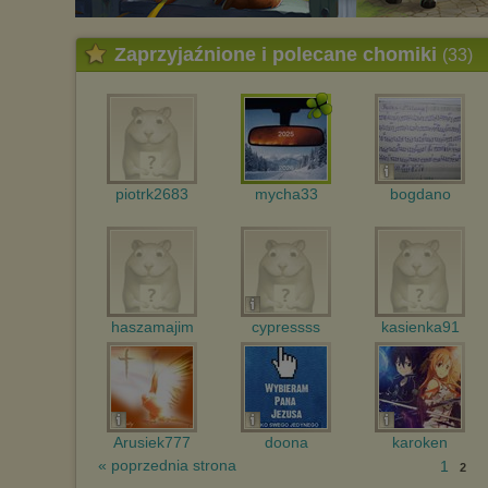
Zaprzyjaźnione i polecane chomiki
(33)
piotrk2683
mycha33
bogdano
haszamajim
cypressss
kasienka91
Arusiek777
doona
karoken
« poprzednia strona
1
2