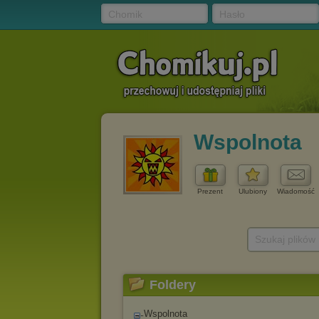
Chomik
Hasło
Wspolnota
Prezent
Ulubiony
Wiadomość
Szukaj plików
Foldery
Wspolnota