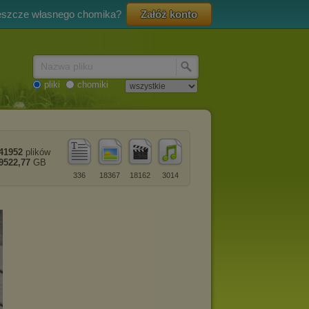
eszcze własnego chomika?
Załóż konto
Nazwa pliku
pliki
chomiki
41952
plików
9522,77
GB
336
18367
18162
3014