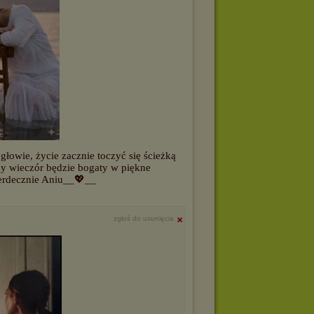
łowie, życie zacznie toczyć się ścieżką
zy wieczór będzie bogaty w piękne
erdecznie Aniu__💖__
zgłoś do usunięcia