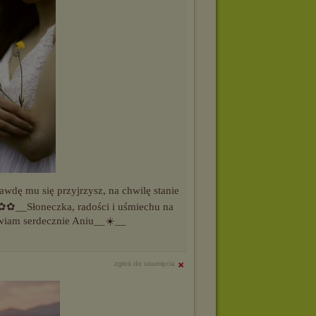
awdę mu się przyjrzysz, na chwilę stanie
✿✿✿__Słoneczka, radości i uśmiechu na
wiam serdecznie Aniu__☀️__
zgłoś do usunięcia