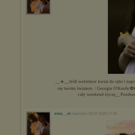
__☀️__Jeśli weźmiesz kwiat do ręki i napr
się twoim światem. / Georgia O'Keefe/
cały weekend życzę__Pozdra
ewa__m
napisano 28.07.2026 17:56