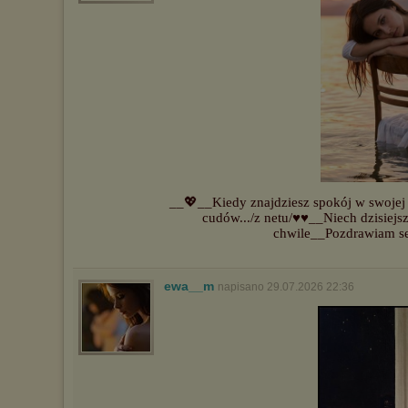
__💖__Kiedy znajdziesz spokój w swojej g
cudów.../z netu/♥♥__Niech dzisiejs
chwile__Pozdrawiam s
ewa__m
napisano 29.07.2026 22:36