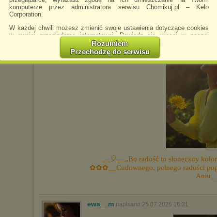
komputerze przez administratora serwisu Chomikuj.pl – Kelo
Corporation.
ewa__m
napisano 23.07.2026 16:47
W każdej chwili możesz zmienić swoje ustawienia dotyczące cookies
w swojej przeglądarce internetowej. Dowiedz się więcej w naszej
Polityce Prywatności -
http://chomikuj.pl/PolitykaPrywatnosci.aspx
.
Rozumiem
Przechodzę do serwisu
Jednocześnie informujemy że zmiana ustawień przeglądarki może
spowodować ograniczenie korzystania ze strony Chomikuj.pl.
W przypadku braku twojej zgody na akceptację cookies niestety
prosimy o opuszczenie serwisu chomikuj.pl.
Wykorzystanie plików cookies
przez
Zaufanych Partnerów
(dostosowanie reklam do Twoich potrzeb, analiza skuteczności działań
marketingowych).
Wyrażenie sprzeciwu spowoduje, że wyświetlana Ci reklama nie
będzie dopasowana do Twoich preferencji, a będzie to reklama
wyświetlona przypadkowo.
Istnieje możliwość zmiany ustawień przeglądarki internetowej w
__🎈__„Bo radość to słoneczny kolor 
sposób uniemożliwiający przechowywanie plików cookies na
✿✿✿__Cudownego, pełnego radości popo
urządzeniu końcowym. Można również usunąć pliki cookies,
dokonując odpowiednich zmian w ustawieniach przeglądarki
Aniu_
internetowej.
Pełną informację na ten temat znajdziesz pod adresem
http://chomikuj.pl/PolitykaPrywatnosci.aspx
ewa__m
.
napisano 25.07.2026 16:31