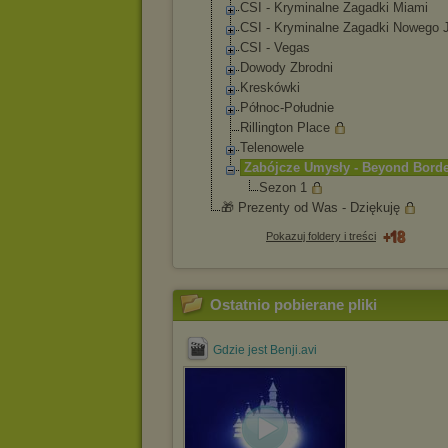
CSI - Kryminalne Zagadki Miami
CSI - Kryminalne Zagadki Nowego 
CSI - Vegas
Dowody Zbrodni
Kreskówki
Północ-Południ
e
Rillington Place
Telenowele
Zabójcze Umysły - Beyond Bord
Sezon 1
🎁 Prezenty od Was - Dziękuję
Pokazuj foldery i treści
Ostatnio pobierane pliki
Gdzie jest Benji.avi