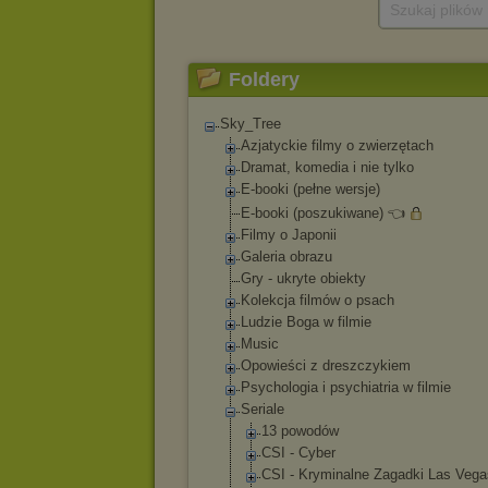
Szukaj plików
Foldery
Sky_Tree
Azjatyckie filmy o zwierzętach
Dramat, komedia i nie tylko
E-booki (pełne wersje)
E-booki (poszukiwane) 👈
Filmy o Japonii
Galeria obrazu
Gry - ukryte obiekty
Kolekcja filmów o psach
Ludzie Boga w filmie
Music
Opowieści z dreszczykiem
Psychologia i psychiatria w filmie
Seriale
13 powodów
CSI - Cyber
CSI - Kryminalne Zagadki Las Vega