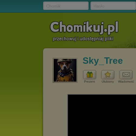
Chomik
Hasło
Sky_Tree
Prezent
Ulubiony
Wiadomość