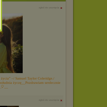
zgłoś do usunięcia
życia” –/ Samuel Taylor Coleridge./
łudnia życzę__Pozdrawiam serdecznie
_🎈__
zgłoś do usunięcia