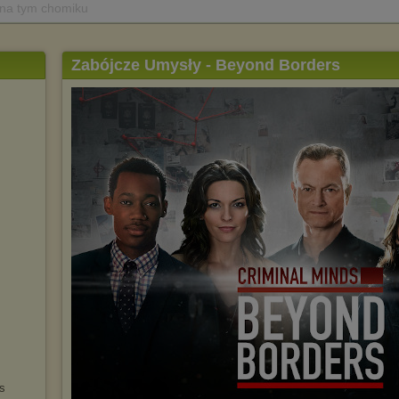
 na tym chomiku
Zabójcze Umysły - Beyond Borders
s