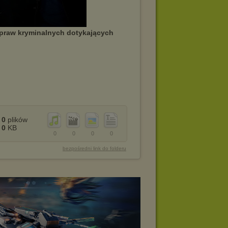
spraw kryminalnych dotykających
0
plików
0
KB
0
0
0
0
bezpośredni link do folderu