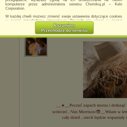
komputerze przez administratora serwisu Chomikuj.pl – Kelo
Corporation.
__🌟__Gwiazdy to małe, lśniące promyki 
W każdej chwili możesz zmienić swoje ustawienia dotyczące cookies
Exupéry/♥♥__Niech miłe marzenia utu
w swojej przeglądarce internetowej. Dowiedz się więcej w naszej
Polityce Prywatności -
http://chomikuj.pl/PolitykaPrywatnosci.aspx
.
Rozumiem
Przechodzę do serwisu
Jednocześnie informujemy że zmiana ustawień przeglądarki może
ewa__m
napisano 31.07.2026 11:12
spowodować ograniczenie korzystania ze strony Chomikuj.pl.
W przypadku braku twojej zgody na akceptację cookies niestety
prosimy o opuszczenie serwisu chomikuj.pl.
Wykorzystanie plików cookies
przez
Zaufanych Partnerów
(dostosowanie reklam do Twoich potrzeb, analiza skuteczności działań
marketingowych).
Wyrażenie sprzeciwu spowoduje, że wyświetlana Ci reklama nie
będzie dopasowana do Twoich preferencji, a będzie to reklama
wyświetlona przypadkowo.
Istnieje możliwość zmiany ustawień przeglądarki internetowej w
sposób uniemożliwiający przechowywanie plików cookies na
urządzeniu końcowym. Można również usunąć pliki cookies,
dokonując odpowiednich zmian w ustawieniach przeglądarki
__☀️__Poczuć zapach morza i dotknąć 
internetowej.
wzlecieć. /Van Morrison/😎__Witam w letn
Pełną informację na ten temat znajdziesz pod adresem
cały dzień , niech będzie wspaniały
http://chomikuj.pl/PolitykaPrywatnosci.aspx
.