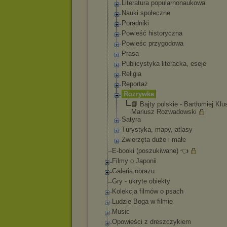
Literatura popularnonauko
wa
Nauki społeczne
Poradniki
Powieść historyczna
Powieśc przygodowa
Prasa
Publicystyka literacka, eseje
Religia
Reportaż
Rozrywka
📘 Bajty polskie - Bartłomiej Klu
Mariusz Rozwadowski
Satyra
Turystyka, mapy, atlasy
Zwierzęta duże i małe
E-booki (poszukiwane) 👈
Filmy o Japonii
Galeria obrazu
Gry - ukryte obiekty
Kolekcja filmów o psach
Ludzie Boga w filmie
Music
Opowieści z dreszczykiem