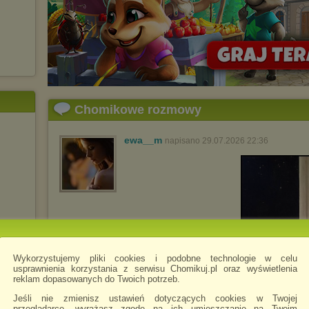
Chomikowe rozmowy
ewa__m
napisano 29.07.2026 22:36
Wykorzystujemy pliki cookies i podobne technologie w celu
usprawnienia korzystania z serwisu Chomikuj.pl oraz wyświetlenia
reklam dopasowanych do Twoich potrzeb.
Jeśli nie zmienisz ustawień dotyczących cookies w Twojej
przeglądarce, wyrażasz zgodę na ich umieszczanie na Twoim