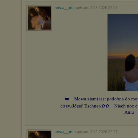
ewa__m
napisano 2.08.2026 22:08
__❤️__Mowa ziemi jest podobna do mow
ciszy./Józef Tischner/✿✿__Niech noc 
Aniu_
ewa__m
napisano 3.08.2026 22:27