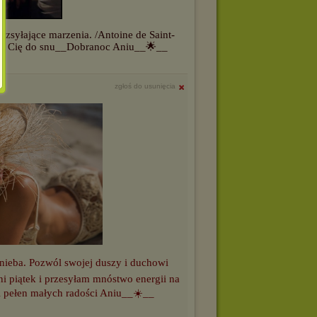
zsyłające marzenia. /Antoine de Saint-
lą Cię do snu__Dobranoc Aniu__🌟__
zgłoś do usunięcia
nieba. Pozwól swojej duszy i duchowi
i piątek i przesyłam mnóstwo energii na
 i pełen małych radości Aniu__☀️__