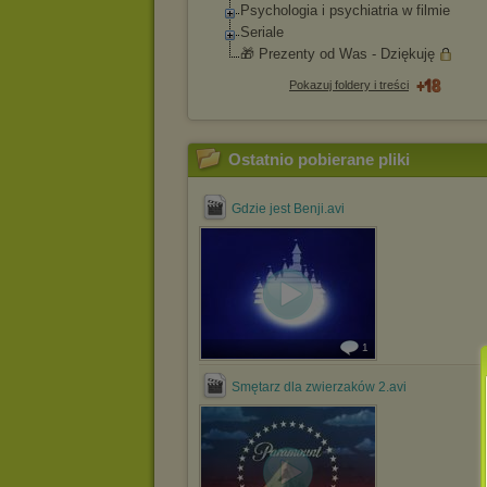
Psychologia i psychiatria w filmie
Seriale
🎁 Prezenty od Was - Dziękuję
Pokazuj foldery i treści
Ostatnio pobierane pliki
Gdzie jest Benji.avi
1
Smętarz dla zwierzaków 2.avi