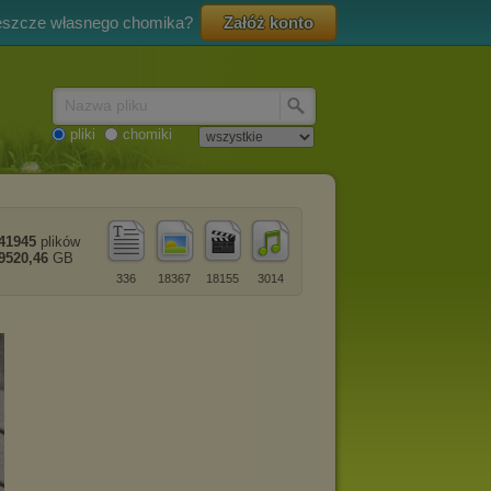
eszcze własnego chomika?
Załóż konto
Nazwa pliku
pliki
chomiki
41945
plików
9520,46
GB
336
18367
18155
3014