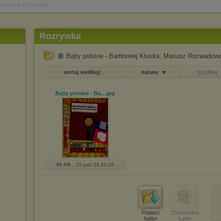
 na tym chomiku
Rozrywka
📘 Bajty polskie - Bartłomiej Kluska, Mariusz Rozwadows
sortuj według:
nazwa
typ pliku
Bajty polskie - Ba...
.jpg
66 KB
20 paź 24 22:06
Pobierz
Zachomikuj
folder
folder