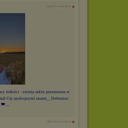
zgłoś do usunięcia
y miłości - ziemia także przemawia w
otuli Cię spokojnymi snami__Dobranoc
_❤️__
zgłoś do usunięcia