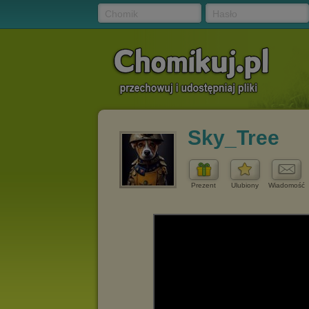
Chomik
Hasło
Sky_Tree
Prezent
Ulubiony
Wiadomość