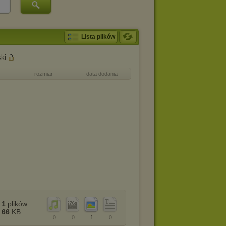
Lista plików
ki
rozmiar
data dodania
1
plików
66
KB
0
0
1
0