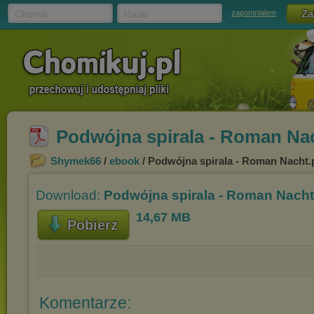
Chomik
Hasło
zapomniałem
Podwójna spirala - Roman Na
Shymek66
/
ebook
/ Podwójna spirala - Roman Nacht.
Download:
Podwójna spirala - Roman Nacht
14,67 MB
Pobierz
Komentarze: