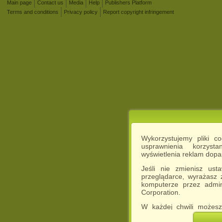
Main page
Contact us
Media
Help
Publishers Platform
Terms and conditions
Privacy policy
Report copyright infringement
Wykorzystujemy pliki c
usprawnienia korzyst
wyświetlenia reklam dop
Jeśli nie zmienisz ust
przeglądarce, wyrażasz
komputerze przez admin
Corporation.
W każdej chwili możesz
cookies w swojej przeglą