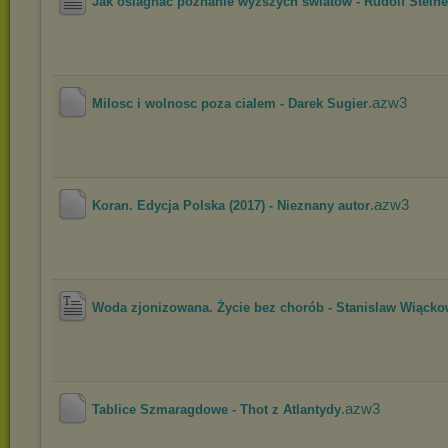
Jak osiagnac poznanie wyzszych swiatow - Rudolf Steine
.azw3
Milosc i wolnosc poza cialem - Darek Sugier
.azw3
Koran. Edycja Polska (2017) - Nieznany autor
Woda zjonizowana. Życie bez chorób - Stanislaw Wiącko
.azw3
Tablice Szmaragdowe - Thot z Atlantydy