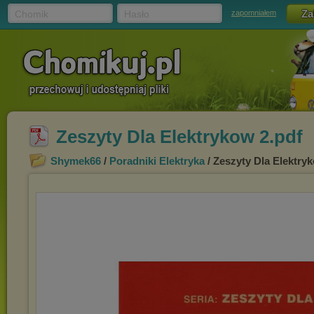
Chomik
Hasło
zapomniałem
Zeszyty Dla Elektrykow 2.pdf
Shymek66
/
Poradniki Elektryka
/ Zeszyty Dla Elektry