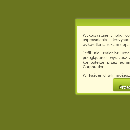
Wykorzystujemy pliki c
usprawnienia korzyst
wyświetlenia reklam dop
Jeśli nie zmienisz ust
przeglądarce, wyrażasz
komputerze przez admin
Corporation.
W każdej chwili możesz
cookies w swojej przeglą
w naszej Pol
Prze
http://chomikuj.pl/Polity
Jednocześnie informuje
może spowodować ogr
Chomikuj.pl.
W przypadku braku twojej
prosimy o opuszczenie se
Wykorzystanie plików c