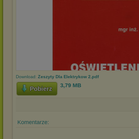
Download:
Zeszyty Dla Elektrykow 2.pdf
3,79 MB
Pobierz
Komentarze: