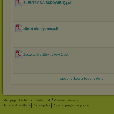
.pdf
ELEKTRY NA BUDOWIE(1)
.pdf
silniki elektryczne
.pdf
Zeszyty Dla Elektrykow 1
więcej plików z tego folderu...
Main page
Contact us
Media
Help
Publishers Platform
Terms and conditions
Privacy policy
Report copyright infringement