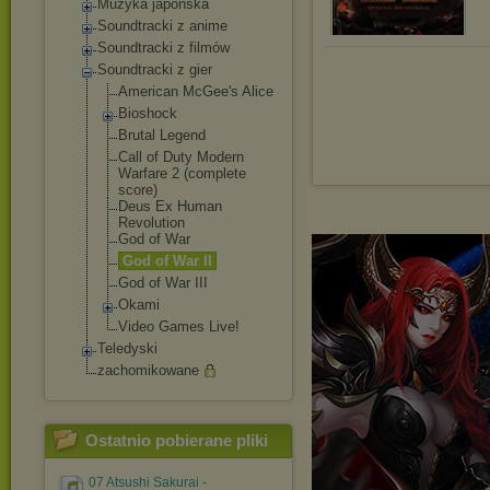
Muzyka japońska
Soundtracki z anime
Soundtracki z filmów
Soundtracki z gier
American McGee's Alice
Bioshock
Brutal Legend
Call of Duty Modern
Warfare 2 (complete
score)
Deus Ex Human
Revolution
God of War
God of War II
God of War III
Okami
Video Games Live!
Teledyski
zachomikowane
Ostatnio pobierane pliki
07 Atsushi Sakurai -