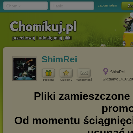
Chomik
Hasło
zapomniałem
ShimRei
ShimRei
widziany: 14.07.2
Prezent
Ulubiony
Wiadomość