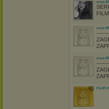
anya-8
SERI
FIL
anya-86
-----
ZAGR
ZAP
anya-86
-----
ZAGR
ZAP
FILMY-