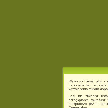
Wykorzystujemy pliki c
usprawnienia korzyst
wyświetlenia reklam dop
Jeśli nie zmienisz ust
przeglądarce, wyrażasz
komputerze przez admin
Corporation.