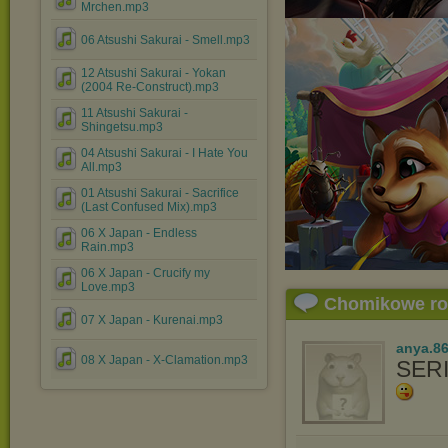
Mrchen.mp3
06 Atsushi Sakurai - Smell.mp3
12 Atsushi Sakurai - Yokan
(2004 Re-Construct).mp3
11 Atsushi Sakurai -
Shingetsu.mp3
04 Atsushi Sakurai - I Hate You
All.mp3
01 Atsushi Sakurai - Sacrifice
(Last Confused Mix).mp3
06 X Japan - Endless
Rain.mp3
06 X Japan - Crucify my
Love.mp3
Chomikowe r
07 X Japan - Kurenai.mp3
anya.8
08 X Japan - X-Clamation.mp3
SER