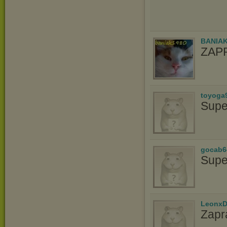
BANIAK
ZAP
toyoga
Supe
gocab6
Supe
LeonxD
Zapr