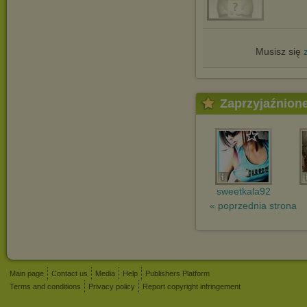
Musisz się
Zaprzyjaźnion
sweetkala92
« poprzednia strona
Main page
Contact us
Media
Help
Publishers Platform
Terms and conditions
Privacy policy
Report copyright infringement