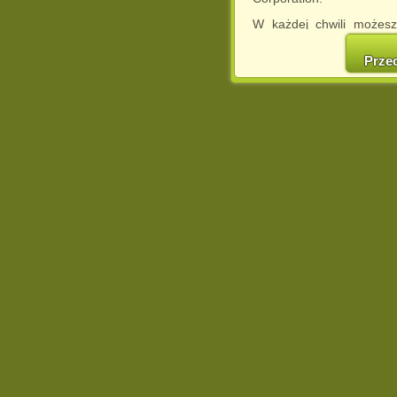
W każdej chwili możesz
cookies w swojej przeglą
w naszej Pol
Prze
http://chomikuj.pl/Polity
Jednocześnie informuje
może spowodować ogr
Chomikuj.pl.
W przypadku braku twojej
prosimy o opuszczenie se
Wykorzystanie plików c
(dostosowanie reklam do
działań marketingowych).
Wyrażenie sprzeciwu spo
będzie dopasowana do Tw
wyświetlona przypadkowo
Istnieje możliwość zmian
sposób uniemożliwiając
urządzeniu końcowym. M
dokonując odpowiednich
internetowej.
Pełną informację na 
http://chomikuj.pl/Polity