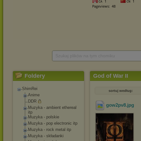
Szukaj plików na tym chomiku
Foldery
God of War II
ShimRei
sortuj według:
Anime
DDR
gow2pv8
.jpg
Muzyka - ambient ethereal
itp
Muzyka - polskie
Muzyka - pop electronic itp
Muzyka - rock metal itp
Muzyka - składanki