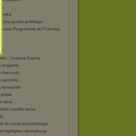
ia
atyka
atyka języka polskiego
maire Progressive du Francais
ki
wiek - Zawisza Czarny
 angielski
 francuski
 japoński
k koreański
 polski
ki obce
ński rosetta stone
ki
ki do nauki koreańskiego
ki logistyka i dystrybucja