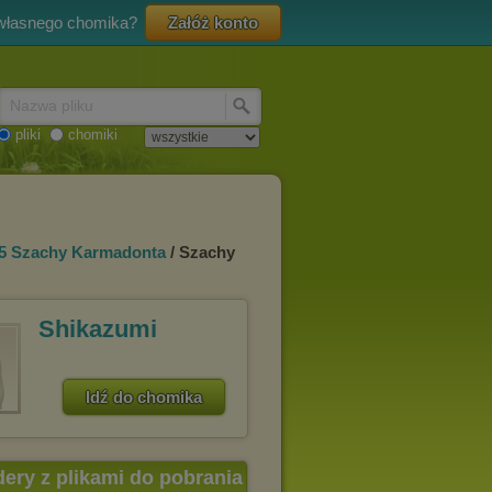
 własnego chomika?
Załóż konto
Nazwa pliku
pliki
chomiki
5 Szachy Karmadonta
/ Szachy
Shikazumi
Idź do chomika
dery z plikami do pobrania