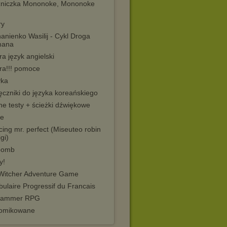
żniczka Mononoke, Mononoke
ry
nienko Wasilij - Cykl Droga
mana
a język angielski
ra!!! pomoce
ka
ęczniki do języka koreańskiego
e testy + ścieżki dźwiękowe
e
ing mr. perfect (Miseuteo robin
gi)
bomb
y!
Witcher Adventure Game
ulaire Progressif du Francais
hammer RPG
omikowane