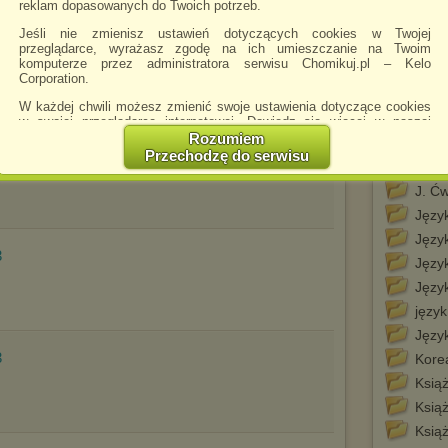
reklam dopasowanych do Twoich potrzeb.
Galer
Jeśli nie zmienisz ustawień dotyczących cookies w Twojej
Gram
przeglądarce, wyrażasz zgodę na ich umieszczanie na Twoim
3
komputerze przez administratora serwisu Chomikuj.pl – Kelo
gram
Corporation.
Gram
W każdej chwili możesz zmienić swoje ustawienia dotyczące cookies
Gry
w swojej przeglądarce internetowej. Dowiedz się więcej w naszej
Polityce Prywatności -
http://chomikuj.pl/PolitykaPrywatnosci.aspx
.
Rozumiem
Inne
3
Przechodzę do serwisu
Jednocześnie informujemy że zmiana ustawień przeglądarki może
Instal
spowodować ograniczenie korzystania ze strony Chomikuj.pl.
J. Ć
W przypadku braku twojej zgody na akceptację cookies niestety
Język
prosimy o opuszczenie serwisu chomikuj.pl.
Język
Wykorzystanie plików cookies
przez
Zaufanych Partnerów
3
Język
(dostosowanie reklam do Twoich potrzeb, analiza skuteczności działań
marketingowych).
Języ
Wyrażenie sprzeciwu spowoduje, że wyświetlana Ci reklama nie
język
będzie dopasowana do Twoich preferencji, a będzie to reklama
Języ
wyświetlona przypadkowo.
3
Korea
Istnieje możliwość zmiany ustawień przeglądarki internetowej w
sposób uniemożliwiający przechowywanie plików cookies na
Książ
urządzeniu końcowym. Można również usunąć pliki cookies,
Książ
dokonując odpowiednich zmian w ustawieniach przeglądarki
internetowej.
Książ