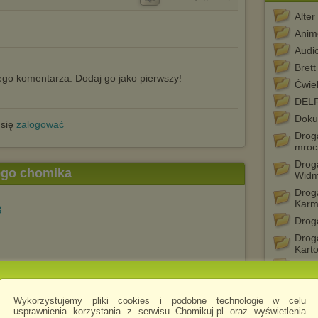
Alter
Anim
Audi
Bret
go komentarza. Dodaj go jako pierwszy!
Ćwie
DELF
Doku
 się
zalogować
Drog
mroc
Drog
tego chomika
Wid
Drog
Karm
3
Drog
Drog
Kart
Ether
3
Ether
Film
Wykorzystujemy pliki cookies i podobne technologie w celu
usprawnienia korzystania z serwisu Chomikuj.pl oraz wyświetlenia
franc