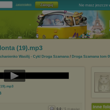
Nie masz jeszcze
zapomniałem
onta (19).mp3
chanienko Wasilij - Cykl Droga Szamana
/
Droga Szamana tom 0
Play
(19).mp3
Video
B
Inne fol
0.0
/
5
(
0
głosów)