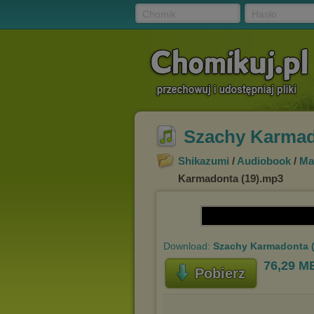
Chomik
Hasło
Szachy Karmad
Shikazumi
/
Audiobook
/
Ma
Karmadonta (19).mp3
Download:
Szachy Karmadonta 
76,29 M
Pobierz