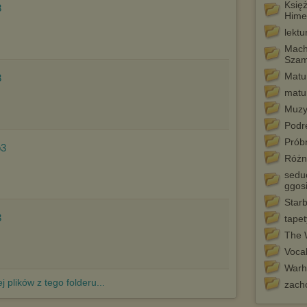
Pełną informację na ten temat znajdziesz pod adresem
Księ
3
http://chomikuj.pl/PolitykaPrywatnosci.aspx
.
Hime
lektu
Macha
Sza
Matur
3
matu
Muzy
Podr
Próbn
p3
Różn
seduc
ggosi
Star
3
tapet
The 
Vocab
War
j plików z tego folderu...
zach