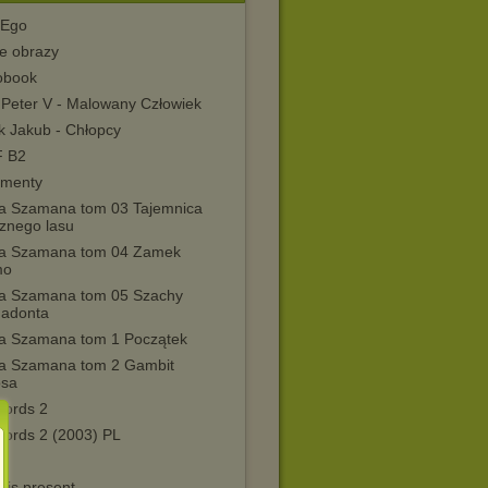
 Ego
e obrazy
obook
t Peter V - Malowany Człowiek
k Jakub - Chłopcy
 B2
menty
a Szamana tom 03 Tajemnica
znego lasu
a Szamana tom 04 Zamek
mo
a Szamana tom 05 Szachy
adonta
a Szamana tom 1 Początek
a Szamana tom 2 Gambit
osa
lords 2
lords 2 (2003) PL
y
ais present