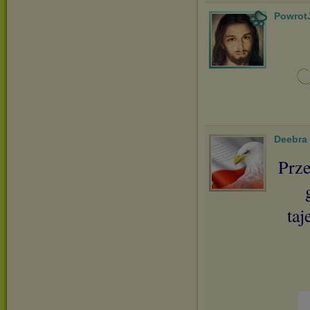
Powrot
Deebra
Prze
taj