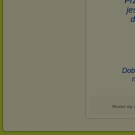
Pr
je
d
Dob
Musisz się