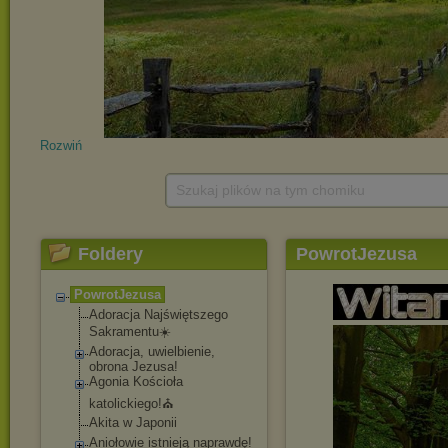
Rozwiń
Szukaj plików na tym chomiku
Foldery
PowrotJezusa
PowrotJezusa
Adoracja Najświętszego
Sakramentu☀️
Adoracja, uwielbienie,
obrona Jezusa!
Agonia Kościoła
katolickiego!⛪️
Akita w Japonii
Aniołowie istnieją naprawdę!