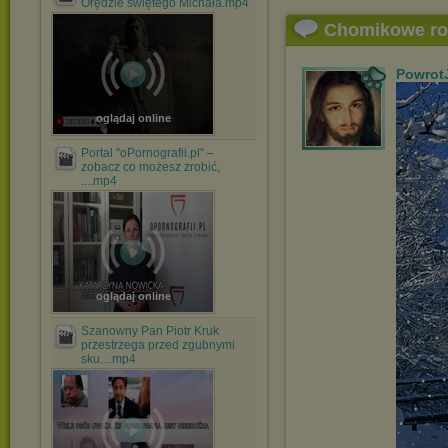
Orędzie świętego Michała.mp4
Chomikowe r
Powrot
oglądaj online
Portal ''oPornografii.pl'' –
zobacz co możesz zrobić,
....mp4
oglądaj online
Szanowny Pan Piotr Kruk
przestrzega przed zgubnymi
sku....mp4