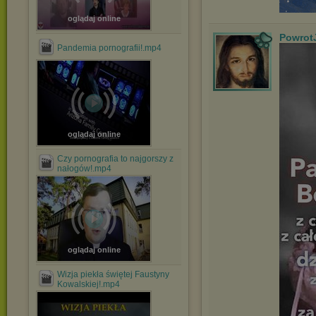
oglądaj online
Powrot
Pandemia pornografii!.mp4
oglądaj online
Czy pornografia to najgorszy z
nałogów!.mp4
oglądaj online
Wizja piekła świętej Faustyny
Kowalskiej!.mp4