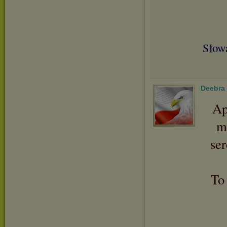
Słowa
Deebra
Ap
m
se
To