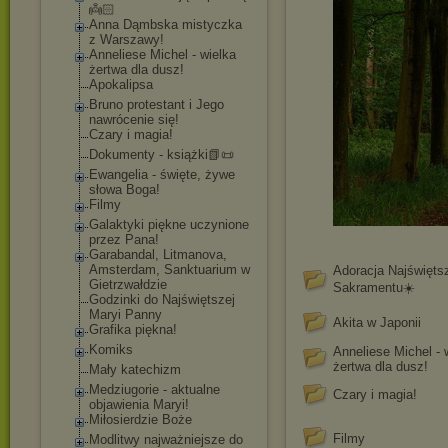
👼🏻
Anna Dąmbska mistyczka
z Warszawy!
Anneliese Michel - wielka
żertwa dla dusz!
Apokalipsa
Bruno protestant i Jego
nawrócenie się!
Czary i magia!
Dokumenty - książki📗📜
Ewangelia - święte, żywe
słowa Boga!
Filmy
Galaktyki piękne uczynione
przez Pana!
Garabandal, Litmanova,
Amsterdam, Sanktuarium w
Adoracja Najświęts
Gietrzwałdzie
Sakramentu☀️
Godzinki do Najświętszej
Maryi Panny
Akita w Japonii
Grafika piękna!
Komiks
Anneliese Michel - 
żertwa dla dusz!
Mały katechizm
Medziugorie - aktualne
Czary i magia!
objawienia Maryi!
Miłosierdzie Boże
Filmy
Modlitwy najważniejsze do