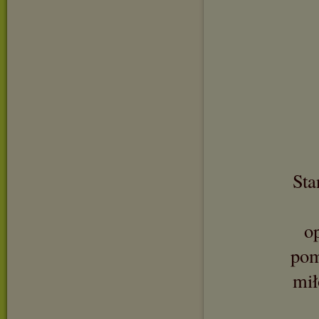
Sta
o
pom
mił