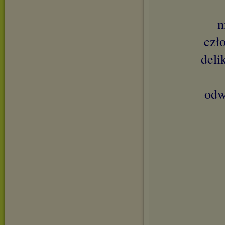
n
czł
deli
odw