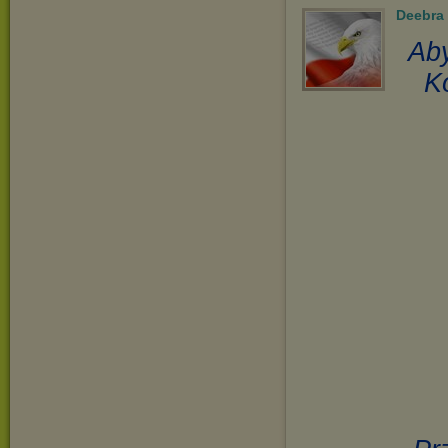
Deebra
Aby
K