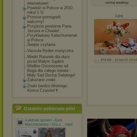
sortuj według:
internetowe!
Powódź w Polsce w 2010
roku!💧👚
1
.jpg
Przeciw pornografii
walczmy!
Przyjście powtórne Pana
Jezusa w Chwale!
Przykładowy Katechumenat
w Polsce
Święte czytania
Vassula Ryden mistyczka
Wielki Ratunek dla dusz
479 KB
19 kwi 22 20:1
przed Małym Sądem
Wielkie Ostrzeżenie od
Boga dla całego świata -
Mały Sąd Ducha Świętego!
Zakazane znaki
Znaki bardzo bliskiego
Końca Czasów!✝️
Ostatnio pobierane pliki
A jednak spisek! - Ewa
Marcinkowska - Gra o ....mp4