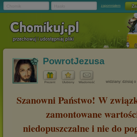
Chomik
Hasło
zapomniałem
PowrotJezusa
widziany: dzisiaj o
Prezent
Ulubiony
Wiadomość