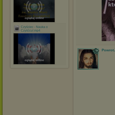
oglądaj online
Czyściec - Nauka o
Czyśćcu!.mp4
Powrot
oglądaj online