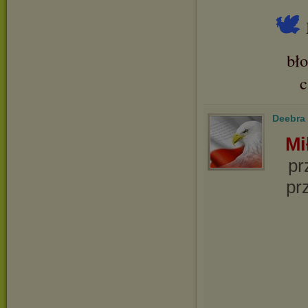
🕊
bł
Deebra
Mi
pr
pr