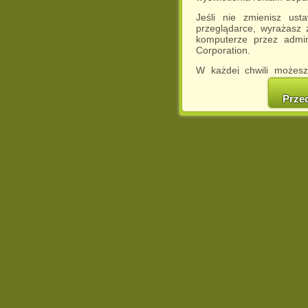
Jeśli nie zmienisz ust
przeglądarce, wyrażasz
komputerze przez admin
Corporation.
W każdej chwili możesz
cookies w swojej przeglą
w naszej Pol
Prze
http://chomikuj.pl/Polity
Jednocześnie informuje
może spowodować ogr
Chomikuj.pl.
W przypadku braku twojej
prosimy o opuszczenie se
Wykorzystanie plików c
(dostosowanie reklam do
działań marketingowych).
Wyrażenie sprzeciwu spo
będzie dopasowana do Tw
wyświetlona przypadkowo
Istnieje możliwość zmian
sposób uniemożliwiając
urządzeniu końcowym. M