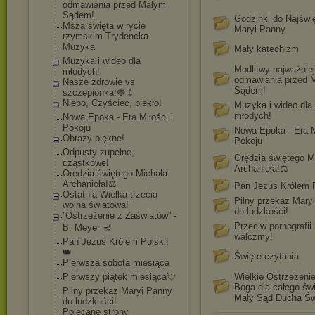
odmawiania przed Małym
Sądem!
Godzinki do Najświ
Msza święta w rycie
Maryi Panny
rzymskim Trydencka
Muzyka
Mały katechizm
Muzyka i wideo dla
Modlitwy najważnie
młodych!
odmawiania przed 
Nasze zdrowie vs
Sądem!
szczepionka!🍓💉
Niebo, Czyściec, piekło!
Muzyka i wideo dla
młodych!
Nowa Epoka - Era Miłości i
Pokoju
Nowa Epoka - Era Mi
Obrazy piękne!
Pokoju
Odpusty zupełne,
Orędzia świętego M
cząstkowe!
Archanioła!⚖️
Orędzia świętego Michała
Archanioła!⚖️
Pan Jezus Królem P
Ostatnia Wielka trzecia
Pilny przekaz Mary
wojna światowa!
do ludzkości!
''Ostrzeżenie z Zaświatów'' -
Przeciw pornografii
B. Meyer 🪔
walczmy!
Pan Jezus Królem Polski!
👑
Święte czytania
Pierwsza sobota miesiąca
Pierwszy piątek miesiąca💘
Wielkie Ostrzeżeni
Boga dla całego świ
Pilny przekaz Maryi Panny
Mały Sąd Ducha Św
do ludzkości!
Polecane strony