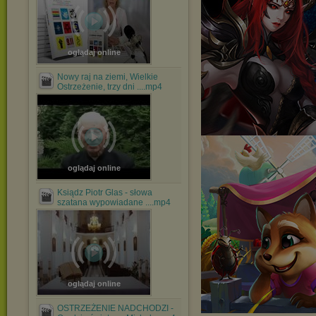
oglądaj online
Nowy raj na ziemi, Wielkie
Ostrzeżenie, trzy dni ....mp4
oglądaj online
Ksiądz Piotr Glas - słowa
szatana wypowiadane ....mp4
oglądaj online
OSTRZEŻENIE NADCHODZI -