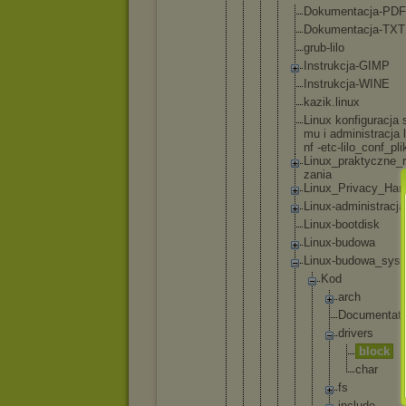
D
o
k
u
m
e
n
t
a
c
j
a
-
P
D
F
D
o
k
u
m
e
n
t
a
c
j
a
-
T
X
T
g
r
u
b
-
l
i
l
o
I
n
s
t
r
u
k
c
j
a
-
G
I
M
P
I
n
s
t
r
u
k
c
j
a
-
W
I
N
E
k
a
z
i
k
.
l
i
n
u
x
L
i
n
u
x k
o
n
f
i
g
u
r
a
c
j
a 
m
u i a
d
m
i
n
i
s
t
r
a
c
j
a l
n
f -
e
t
c
-
l
i
l
o
_
c
o
n
f
_
p
l
i
L
i
n
u
x
_
p
r
a
k
t
y
c
z
n
e
_
r
z
a
n
i
a
L
i
n
u
x
_
P
r
i
v
a
c
y
_
H
a
n
L
i
n
u
x
-
a
d
m
i
n
i
s
t
r
a
c
j
a
L
i
n
u
x
-
b
o
o
t
d
i
s
k
L
i
n
u
x
-
b
u
d
o
w
a
L
i
n
u
x
-
b
u
d
o
w
a
_
s
y
s
t
K
o
d
a
r
c
h
D
o
c
u
m
e
n
t
a
t
i
d
r
i
v
e
r
s
b
l
o
c
k
c
h
a
r
f
s
i
n
c
l
u
d
e