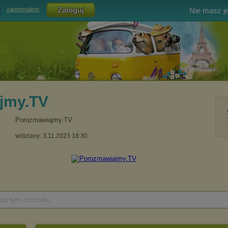
Nie masz j
zapomniałem
jmy.TV
Porozmawiajmy.TV
widziany: 3.11.2023 18:30
 na tym chomiku