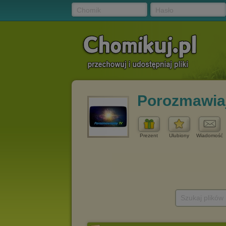
Chomik
Hasło
Porozmawia
Prezent
Ulubiony
Wiadomość
Szukaj plików