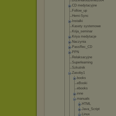
BozeNaro
dzenie20
04
CD medytacy
jne
Follow_u
p
Hemi-Syn
c
Instalki
Kasety systemow
e
Krija_se
minar
Kriya medytacj
e
Naczynia
PassRec_
CD
PPN
Relaksac
yjne
Superlea
rning
Szkutnik
Zasoby1
books
eBook
i
ebook
s
inne
manua
ls
HT
ML
Ja
va
_S
cr
ip
t
Li
nu
x