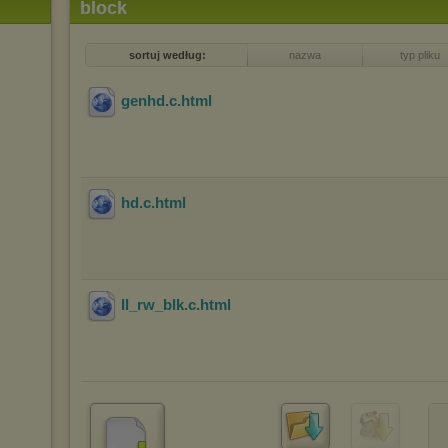
block
sortuj według:
nazwa
typ pliku
genhd.c
.html
hd.c
.html
ll_rw_blk.c
.html