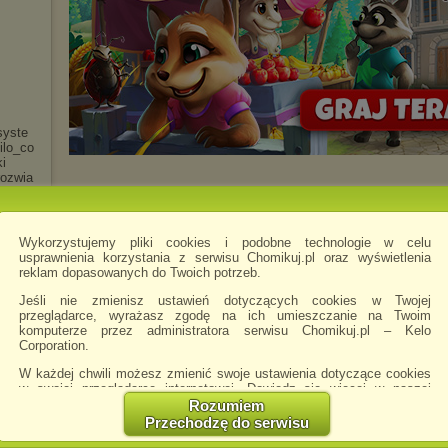
s
y
s
t
e
i
l
o
_
c
o
k
i
o
z
w
i
a
d
b
o
o
k
Wykorzystujemy pliki cookies i podobne technologie w celu
usprawnienia korzystania z serwisu Chomikuj.pl oraz wyświetlenia
reklam dopasowanych do Twoich potrzeb.
e
m
u
Jeśli nie zmienisz ustawień dotyczących cookies w Twojej
przeglądarce, wyrażasz zgodę na ich umieszczanie na Twoim
komputerze przez administratora serwisu Chomikuj.pl – Kelo
Corporation.
o
n
W każdej chwili możesz zmienić swoje ustawienia dotyczące cookies
w swojej przeglądarce internetowej. Dowiedz się więcej w naszej
Polityce Prywatności -
http://chomikuj.pl/PolitykaPrywatnosci.aspx
.
Rozumiem
Przechodzę do serwisu
Jednocześnie informujemy że zmiana ustawień przeglądarki może
spowodować ograniczenie korzystania ze strony Chomikuj.pl.