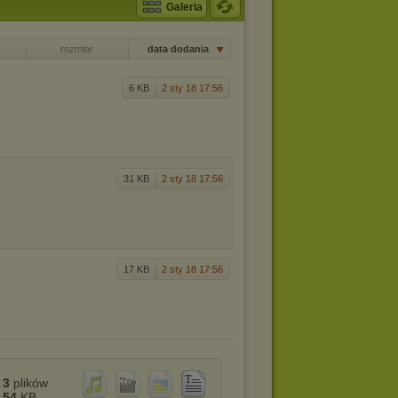
Galeria
rozmiar
data dodania
6 KB
2 sty 18 17:56
31 KB
2 sty 18 17:56
17 KB
2 sty 18 17:56
3
plików
54
KB