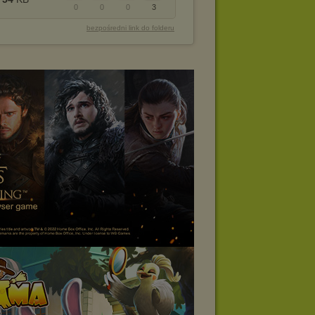
0
0
0
3
bezpośredni link do folderu