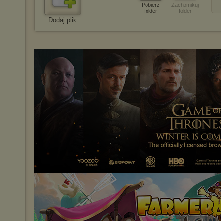
Pobierz
Zachomikuj
folder
folder
Dodaj plik