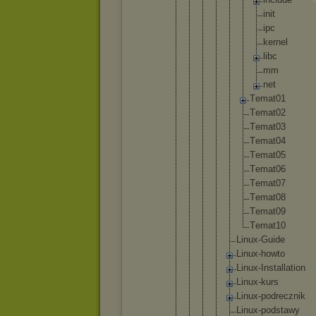
i
n
i
t
i
p
c
k
e
r
n
e
l
l
i
b
c
m
m
n
e
t
T
e
m
a
t
0
1
T
e
m
a
t
0
2
T
e
m
a
t
0
3
T
e
m
a
t
0
4
T
e
m
a
t
0
5
T
e
m
a
t
0
6
T
e
m
a
t
0
7
T
e
m
a
t
0
8
T
e
m
a
t
0
9
T
e
m
a
t
1
0
L
i
n
u
x
-
G
u
i
d
e
L
i
n
u
x
-
h
o
w
t
o
L
i
n
u
x
-
I
n
s
t
a
l
l
a
t
i
o
n
L
i
n
u
x
-
k
u
r
s
L
i
n
u
x
-
p
o
d
r
e
c
z
n
i
k
L
i
n
u
x
-
p
o
d
s
t
a
w
y