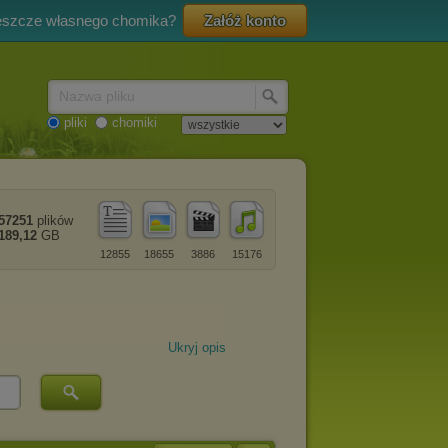
eszcze własnego chomika?
Załóż konto
Nazwa pliku
pliki
chomiki
57251
plików
189,12
GB
12855
18655
3886
15176
Ukryj opis