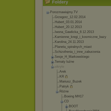
Foldery
Porozmawiajmy.TV
Grzegorz_12.02.20
14
Hubert_03.01.2014
Hubert_20.12.2013
Iwona_Gawlicka_8.
12.2013
Kamienne_kregi_i_
kosmiczne_bazy
Karolina_24.11.20
13
Planeta_spiralnyc
h_miast
Schizofrenia_i_in
ne_zaburzenia
Sesje_H_Markowski
ego
Tematy luźne
ukryte
Arek
KR
Mariusz_Buzek
Patryk
Różne
Boeing MH17
CD
BOOT