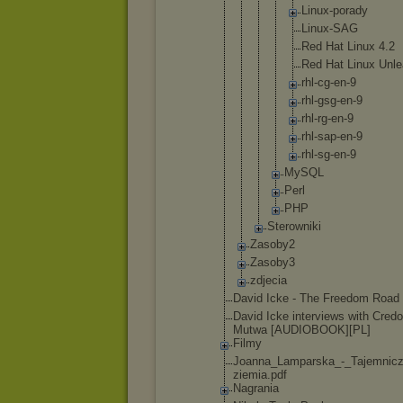
L
i
n
u
x
-
p
o
r
a
d
y
L
i
n
u
x
-
S
A
G
R
e
d H
a
t L
i
n
u
x 4
.
2
R
e
d H
a
t L
i
n
u
x U
n
l
e
r
h
l
-
c
g
-
e
n
-
9
r
h
l
-
g
s
g
-
e
n
-
9
r
h
l
-
r
g
-
e
n
-
9
r
h
l
-
s
a
p
-
e
n
-
9
r
h
l
-
s
g
-
e
n
-
9
My
SQ
L
Pe
rl
PH
P
Stero
wniki
Zasoby2
Zasoby3
zdjecia
David Icke - The Freedom Road
David Icke interviews with Credo
Mutwa [AUDIOBOOK]
[PL]
Filmy
Joanna_Lamp
arska_-_Taj
emnic
ziemia.pdf
Nagrania