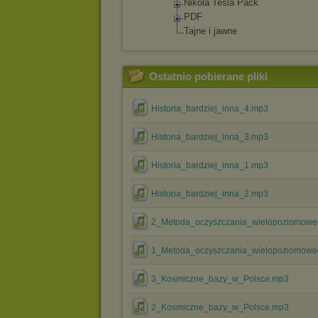
Nikola Tesla Pack
PDF
Tajne i jawne
Ostatnio pobierane pliki
Historia_bardziej_inna_4.mp3
Historia_bardziej_inna_3.mp3
Historia_bardziej_inna_1.mp3
Historia_bardziej_inna_2.mp3
2_Metoda_oczyszczania_wielopoziomow
1_Metoda_oczyszczania_wielopoziomow
3_Kosmiczne_bazy_w_Polsce.mp3
2_Kosmiczne_bazy_w_Polsce.mp3