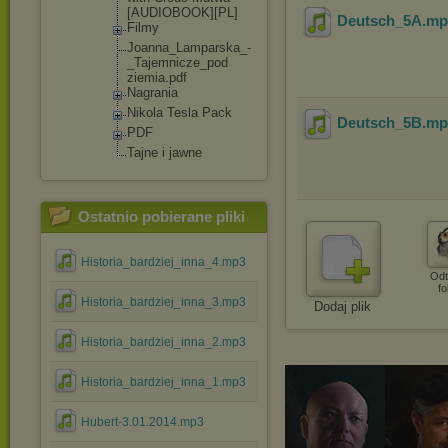
[AUDIOBOOK]
[PL]
Deutsch_5A
.m
Filmy
Joanna_Lamp
arska_-
_Taj
emnicze_pod
ziemia.pdf
Nagrania
Nikola Tesla Pack
Deutsch_5B
.m
PDF
Tajne i jawne
Ostatnio pobierane pliki
Historia_bardziej_inna_4.mp3
Odt
fo
Historia_bardziej_inna_3.mp3
Dodaj plik
Historia_bardziej_inna_2.mp3
Historia_bardziej_inna_1.mp3
Hubert-3.01.2014.mp3