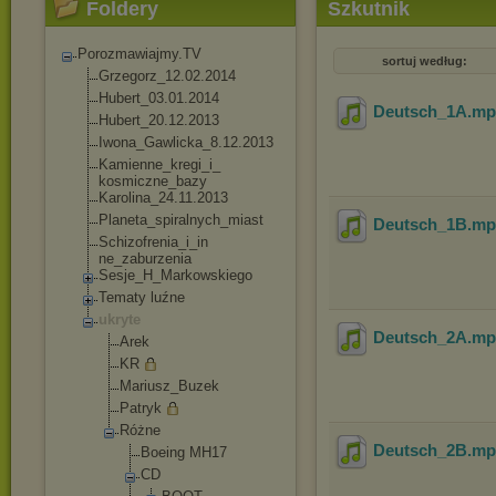
Foldery
Szkutnik
Porozmawiajmy.TV
sortuj według:
Grzegorz_12.02.20
14
Hubert_03.01.2014
Deutsch_1A
.m
Hubert_20.12.2013
Iwona_Gawlicka_8.
12.2013
Kamienne_kregi_i_
kosmiczne_bazy
Karolina_24.11.20
13
Planeta_spiralnyc
h_miast
Deutsch_1B
.m
Schizofrenia_i_in
ne_zaburzenia
Sesje_H_Markowski
ego
Tematy luźne
ukryte
Deutsch_2A
.m
Arek
KR
Mariusz_Buzek
Patryk
Różne
Deutsch_2B
.m
Boeing MH17
CD