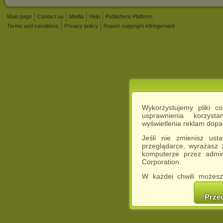
Main page
Contact us
Media
Help
Publishers Platform
Terms and conditions
Privacy policy
Report copyright infringement
Wykorzystujemy pliki c
usprawnienia korzyst
wyświetlenia reklam dop
Jeśli nie zmienisz ust
przeglądarce, wyrażasz
komputerze przez admin
Corporation.
W każdej chwili możesz
cookies w swojej przeglą
w naszej Pol
Prze
http://chomikuj.pl/Polity
Jednocześnie informuje
może spowodować ogr