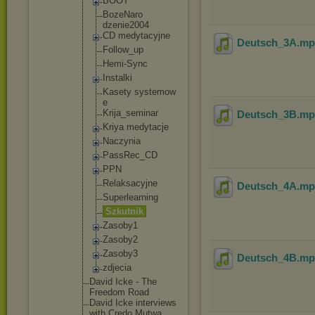
BOOT
BozeNaro
dzenie20
04
CD medytacy
jne
Deutsch_3A
.m
Follow_u
p
Hemi-Syn
c
Instalki
Kasety systemow
e
Krija_se
minar
Deutsch_3B
.m
Kriya medytacj
e
Naczynia
PassRec_
CD
PPN
Relaksac
yjne
Deutsch_4A
.m
Superlea
rning
Szkutnik
Zasoby1
Zasoby2
Zasoby3
Deutsch_4B
.m
zdjecia
David Icke - The
Freedom Road
David Icke interviews
with Credo Mutwa