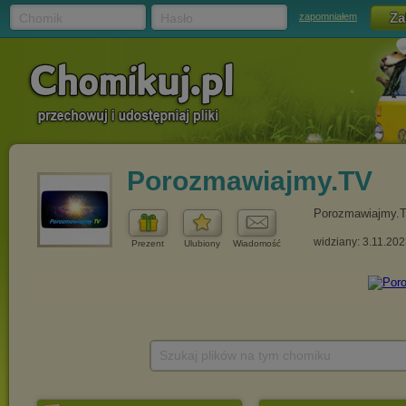
Chomik
Hasło
zapomniałem
Porozmawiajmy.TV
Porozmawiajmy.
widziany: 3.11.20
Prezent
Ulubiony
Wiadomość
Szukaj plików na tym chomiku