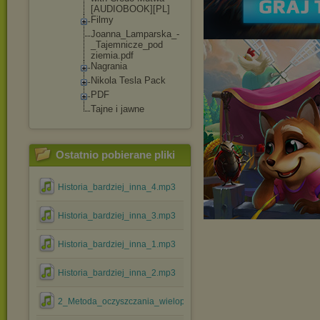
[AUDIOBOOK]
[PL]
Filmy
Joanna_Lamp
arska_-
_Taj
emnicze_pod
ziemia.pdf
Nagrania
Nikola Tesla Pack
PDF
Tajne i jawne
Ostatnio pobierane pliki
Historia_bardziej_inna_4.mp3
Historia_bardziej_inna_3.mp3
Historia_bardziej_inna_1.mp3
Historia_bardziej_inna_2.mp3
2_Metoda_oczyszczania_wielopoziomowego.mp3