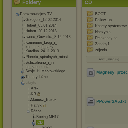
Foldery
CD
Porozmawiajmy.TV
BOOT
Grzegorz_12.02.20
14
Follow_up
Hubert_03.01.2014
Kasety systemowe
Hubert_20.12.2013
Naczynia
Iwona_Gawlicka_8.
12.2013
Relaksacyjne
Kamienne_kregi_i_
Zasoby1
kosmiczne_bazy
zdjecia
Karolina_24.11.20
13
Planeta_spiralnyc
h_miast
sortuj według:
Schizofrenia_i_in
ne_zaburzenia
Sesje_H_Markowski
ego
Magnesy_przec
Tematy luźne
ukryte
Arek
KR
Mariusz_Buzek
PPower2A5
.txt
Patryk
Różne
Boeing MH17
CD