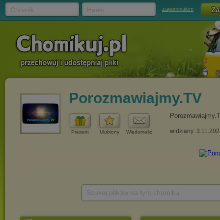
Chomik
Hasło
zapomniałem
Porozmawiajmy.TV
Porozmawiajmy.
widziany: 3.11.20
Prezent
Ulubiony
Wiadomość
Szukaj plików na tym chomiku