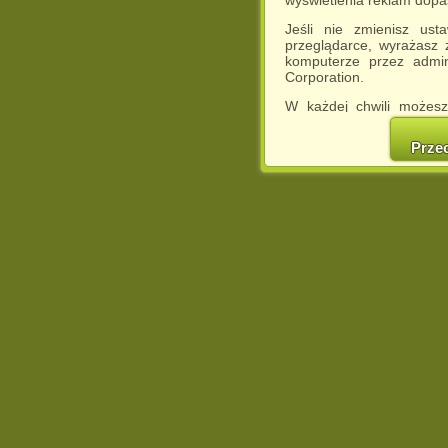
Jeśli nie zmienisz ust
przeglądarce, wyrażasz
komputerze przez admin
Corporation.
W każdej chwili możesz
cookies w swojej przeglą
w naszej Pol
Prze
http://chomikuj.pl/Polity
Jednocześnie informuje
może spowodować ogr
Chomikuj.pl.
W przypadku braku twojej
prosimy o opuszczenie se
Wykorzystanie plików c
(dostosowanie reklam do
działań marketingowych).
Wyrażenie sprzeciwu spo
będzie dopasowana do Tw
wyświetlona przypadkowo
Istnieje możliwość zmian
sposób uniemożliwiając
urządzeniu końcowym. M