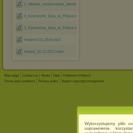
1_Metoda_oczyszczania_wielopoziomowego.mp3
3_Kosmiczne_bazy_w_Polsce.mp3
2_Kosmiczne_bazy_w_Polsce.mp3
Hubert-3.01.2014.mp3
Hubert_20.12.2013.mp3
Main page
Contact us
Media
Help
Publishers Platform
Terms and conditions
Privacy policy
Report copyright infringement
Wykorzystujemy pliki c
usprawnienia korzyst
wyświetlenia reklam dop