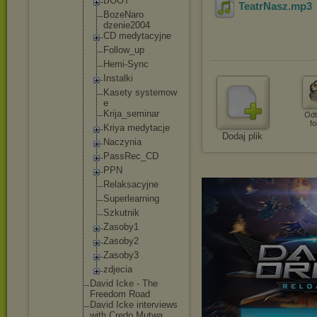
BOOT
TeatrNasz
.mp3
BozeNaro
dzenie20
04
CD medytacy
jne
Follow_u
p
Hemi-Syn
c
Instalki
Kasety systemow
e
Krija_se
minar
Odt
fo
Kriya medytacj
e
Dodaj plik
Naczynia
PassRec_
CD
PPN
Relaksac
yjne
Superlea
rning
Szkutnik
Zasoby1
Zasoby2
Zasoby3
zdjecia
David Icke - The
Freedom Road
David Icke interviews
with Credo Mutwa