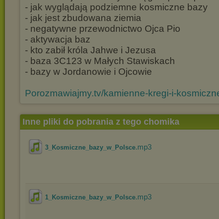
- jak wyglądają podziemne kosmiczne bazy
- jak jest zbudowana ziemia
- negatywne przewodnictwo Ojca Pio
- aktywacja baz
- kto zabił króla Jahwe i Jezusa
- baza 3C123 w Małych Stawiskach
- bazy w Jordanowie i Ojcowie
Porozmawiajmy.tv/kamienne-kregi-i-kosmiczn
Inne pliki do pobrania z tego chomika
.mp3
3_Kosmiczne_bazy_w_Polsce
.mp3
1_Kosmiczne_bazy_w_Polsce