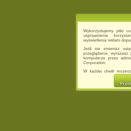
Wykorzystujemy pliki c
usprawnienia korzyst
wyświetlenia reklam dop
Jeśli nie zmienisz ust
przeglądarce, wyrażasz
komputerze przez admin
Corporation.
W każdej chwili możesz
cookies w swojej przeglą
w naszej Pol
Prze
http://chomikuj.pl/Polity
Jednocześnie informuje
może spowodować ogr
Chomikuj.pl.
W przypadku braku twojej
prosimy o opuszczenie se
Wykorzystanie plików c
(dostosowanie reklam do