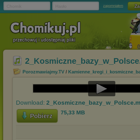
Chomik
Hasło
zapomniałem
2_Kosmiczne_bazy_w_Polsce
Porozmawiajmy.TV
/
Kamienne_kregi_i_kosmiczne_b
Play
Download:
2_Kosmiczne_bazy_w_Polsce.
Video
75,33 MB
Pobierz