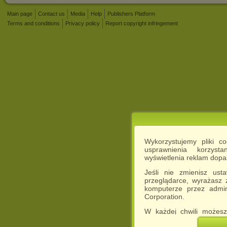
Main page
Contact us
Media
Help
Publishers Platform
Terms and conditions
Privacy policy
Report copyright infringement
Wykorzystujemy pliki c
usprawnienia korzyst
wyświetlenia reklam dop
Jeśli nie zmienisz ust
przeglądarce, wyrażasz
komputerze przez admin
Corporation.
W każdej chwili możesz
cookies w swojej przeglą