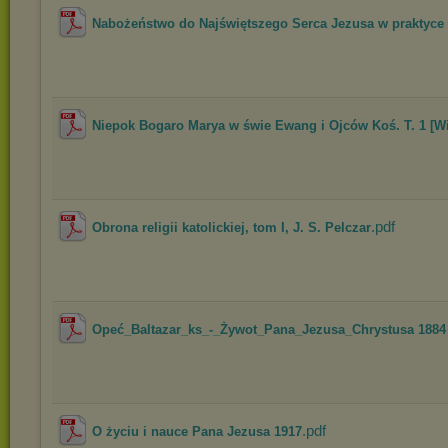
Nabożeństwo do Najświętszego Serca Jezusa w praktyce i
Niepok Bogaro Marya w świe Ewang i Ojców Koś. T. 1 [Wi
.pdf
Obrona religii katolickiej, tom I, J. S. Pelczar
Opeć_Baltazar_ks_-_Żywot_Pana_Jezusa_Chrystusa 1884 b
.pdf
O życiu i nauce Pana Jezusa 1917