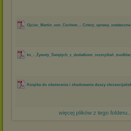
Ojciec_Martin_von_Cochem_-_Cztery_sprawy_ostateczne
ks_-_Żywoty_Świętych_z_dodatkiem_rozmyślań_modłów_i
Książka do oświecenia i zbudowania duszy chrzescijańsk
więcej plików z tego folderu..