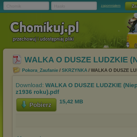
Chomik
Hasło
zapomniałem
WALKA O DUSZE LUDZKIE (Nie
Pokora_Zaufanie
/
SKRZYNKA
/ WALKA O DUSZE LUDZ
Download:
WALKA O DUSZE LUDZKIE (Niep
z1936 roku).pdf
15,42 MB
Pobierz