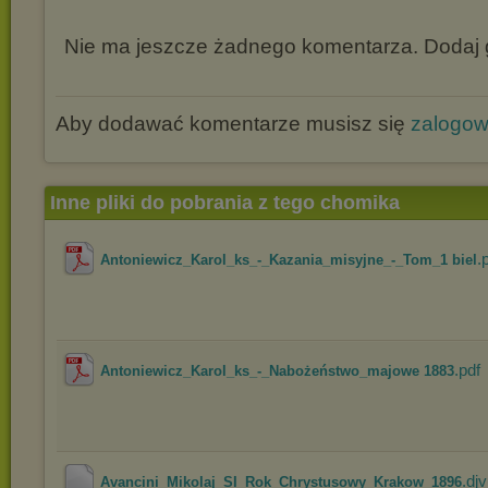
Nie ma jeszcze żadnego komentarza. Dodaj g
Aby dodawać komentarze musisz się
zalogo
Inne pliki do pobrania z tego chomika
.
Antoniewicz_Karol_ks_-_Kazania_misyjne_-_Tom_1 biel
.pdf
Antoniewicz_Karol_ks_-_Nabożeństwo_majowe 1883
.dj
Avancini_Mikolaj_SI_Rok_Chrystusowy_Krakow_1896