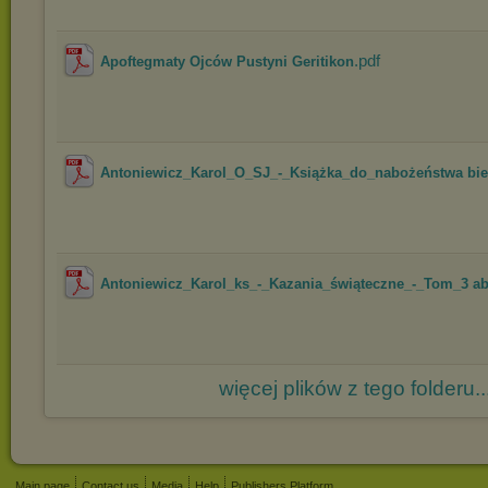
.pdf
Apoftegmaty Ojców Pustyni Geritikon
Antoniewicz_Karol_O_SJ_-_Książka_do_nabożeństwa bie
Antoniewicz_Karol_ks_-_Kazania_świąteczne_-_Tom_3 a
więcej plików z tego folderu..
Main page
Contact us
Media
Help
Publishers Platform