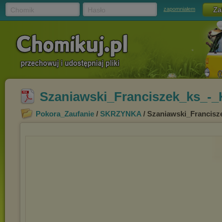
Chomik
Hasło
zapomniałem
Szaniawski_Franciszek_ks_-
Pokora_Zaufanie
/
SKRZYNKA
/ Szaniawski_Francisz