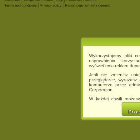
Terms and conditions
Privacy policy
Report copyright infringement
Wykorzystujemy pliki c
usprawnienia korzyst
wyświetlenia reklam dop
Jeśli nie zmienisz ust
przeglądarce, wyrażasz
komputerze przez admin
Corporation.
W każdej chwili możesz
cookies w swojej przeglą
w naszej Pol
Prze
http://chomikuj.pl/Polity
Jednocześnie informuje
może spowodować ogr
Chomikuj.pl.