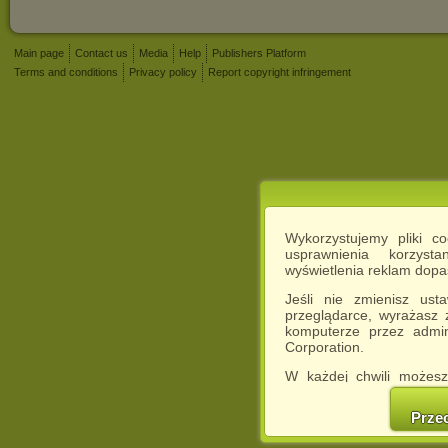
Main page
Contact us
Media
Help
Publishers Platform
Terms and conditions
Privacy policy
Report copyright infringement
Wykorzystujemy pliki c
usprawnienia korzyst
wyświetlenia reklam dop
Jeśli nie zmienisz ust
przeglądarce, wyrażasz
komputerze przez admin
Corporation.
W każdej chwili możesz
cookies w swojej przeglą
w naszej Pol
Prze
http://chomikuj.pl/Polity