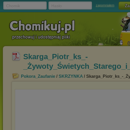
Chomik
Hasło
zapomniałem
Skarga_Piotr_ks_-
_Żywoty_Świetych_Starego_i
Pokora_Zaufanie
/
SKRZYNKA
/ Skarga_Piotr_ks_-_