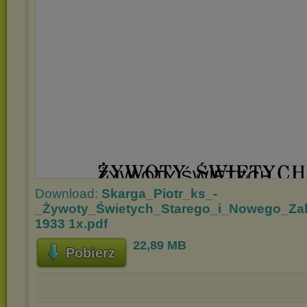
Download:
Skarga_Piotr_ks_-
_Żywoty_Świetych_Starego_i_Nowego_Za
1933 1x.pdf
22,89 MB
Pobierz