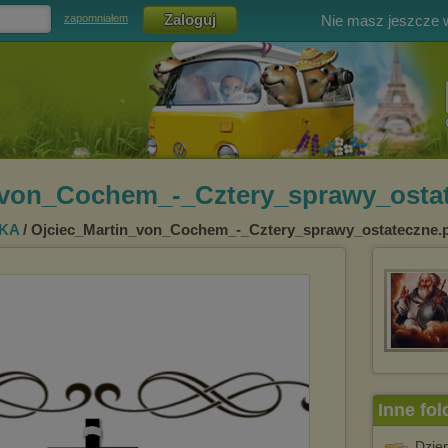
Nie masz jeszcze
zapomniałem
_von_Cochem_-_Cztery_sprawy_ostat
KA
/ Ojciec_Martin_von_Cochem_-_Cztery_sprawy_ostateczne.
Inne fol
Dzien