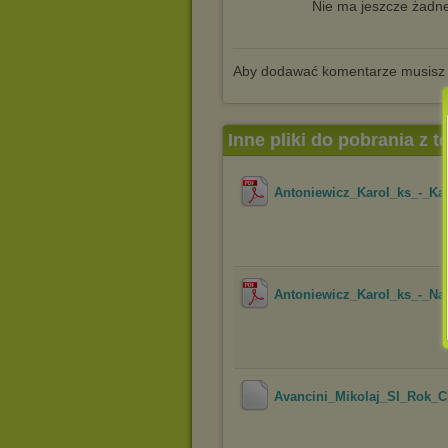
Nie ma jeszcze żadne
Aby dodawać komentarze musisz
Inne pliki do pobrania z 
Antoniewicz_Karol_ks_-_Ka
Antoniewicz_Karol_ks_-_N
Avancini_Mikolaj_SI_Rok_