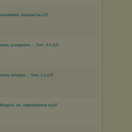
marketingowych).
Wyrażenie sprzeciwu spowoduje, że wyświetlana Ci reklama nie
będzie dopasowana do Twoich preferencji, a będzie to reklama
.pdf
abożeństwo_majowe ba
wyświetlona przypadkowo.
Istnieje możliwość zmiany ustawień przeglądarki internetowej w
sposób uniemożliwiający przechowywanie plików cookies na
urządzeniu końcowym. Można również usunąć pliki cookies,
dokonując odpowiednich zmian w ustawieniach przeglądarki
internetowej.
.pdf
zania_przygodne_-_Tom_4 b
Pełną informację na ten temat znajdziesz pod adresem
http://chomikuj.pl/PolitykaPrywatnosci.aspx
.
.pdf
zania_misyjne_-_Tom_1 a
.pdf
_Książka_do_nabożeństwa a