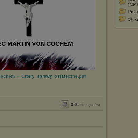
(MP3
Róża
SKR
Cochem_-_Cztery_sprawy_ostateczne.pdf
0.0
/
5
(
0
głosów)