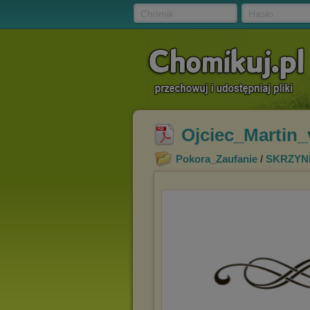
Chomik
Hasło
Ojciec_Martin
Pokora_Zaufanie
/
SKRZYN