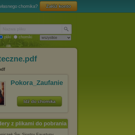
 własnego chomika?
Załóż konto
Nazwa pliku
pliki
chomiki
eczne.pdf
pdf
Pokora_Zaufanie
Idź do chomika
dery z plikami do pobrania
niczek Św. Siostry Faustyny