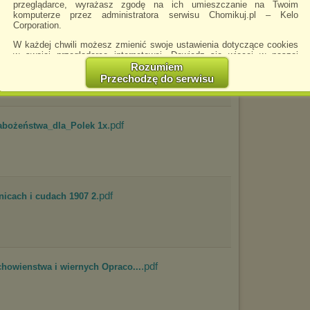
przeglądarce, wyrażasz zgodę na ich umieszczanie na Twoim
komputerze przez administratora serwisu Chomikuj.pl – Kelo
Corporation.
W każdej chwili możesz zmienić swoje ustawienia dotyczące cookies
.pdf
ligii 2000
w swojej przeglądarce internetowej. Dowiedz się więcej w naszej
Polityce Prywatności -
http://chomikuj.pl/PolitykaPrywatnosci.aspx
.
Rozumiem
Przechodzę do serwisu
Jednocześnie informujemy że zmiana ustawień przeglądarki może
spowodować ograniczenie korzystania ze strony Chomikuj.pl.
W przypadku braku twojej zgody na akceptację cookies niestety
.pdf
prosimy o opuszczenie serwisu chomikuj.pl.
abożeństwa_dla_Polek 1x
Wykorzystanie plików cookies
przez
Zaufanych Partnerów
(dostosowanie reklam do Twoich potrzeb, analiza skuteczności działań
marketingowych).
Wyrażenie sprzeciwu spowoduje, że wyświetlana Ci reklama nie
będzie dopasowana do Twoich preferencji, a będzie to reklama
.pdf
nicach i cudach 1907 2
wyświetlona przypadkowo.
Istnieje możliwość zmiany ustawień przeglądarki internetowej w
sposób uniemożliwiający przechowywanie plików cookies na
urządzeniu końcowym. Można również usunąć pliki cookies,
dokonując odpowiednich zmian w ustawieniach przeglądarki
.pdf
internetowej.
howienstwa i wiernych Opraco...
Pełną informację na ten temat znajdziesz pod adresem
http://chomikuj.pl/PolitykaPrywatnosci.aspx
.