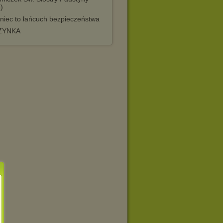
)
niec to łańcuch bezpieczeństwa
ZYNKA