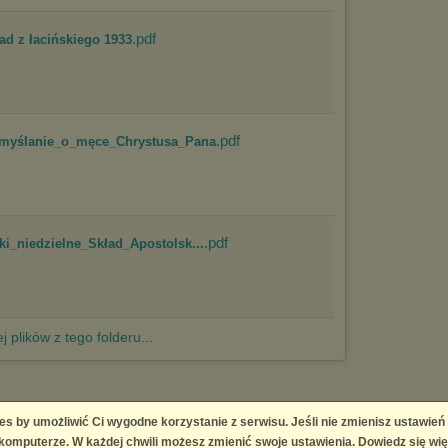
.pdf
ad z łacińskiego 1933
.pdf
zmyślanie_o_męce_Chrystusa_Pana
.pdf
i_niedzielne_Skład_Apostolsk...
j plików z tego folderu...
es by umożliwić Ci wygodne korzystanie z serwisu. Jeśli nie zmienisz ustawień
 Platform
omputerze. W każdej chwili możesz zmienić swoje ustawienia. Dowiedz się wię
right infringement