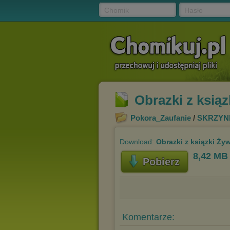
Chomik
Hasło
Obrazki z ksią
Pokora_Zaufanie
/
SKRZYN
Download:
Obrazki z ksiązki Ży
8,42 MB
Pobierz
Komentarze: