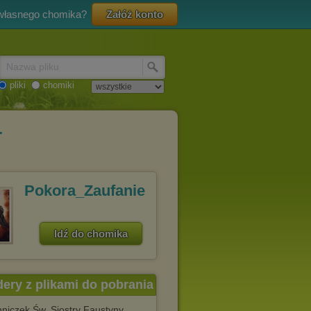
 własnego chomika?
Załóż konto
Nazwa pliku
pliki
chomiki
r
Pokora_Zaufanie
Idź do chomika
dery z plikami do pobrania
niczek Św. Siostry Faustyny