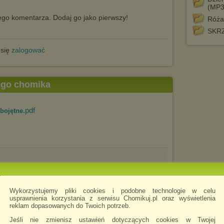
(MP3
go komentarza. Dodaj go jako pierwszy!
Róża
SKR
 się
zalogować
tego chomika
.pdf
obojętne
Wykorzystujemy pliki cookies i podobne technologie w celu
usprawnienia korzystania z serwisu Chomikuj.pl oraz wyświetlenia
reklam dopasowanych do Twoich potrzeb.
.pdf
Matki_Pustynii 1x
Jeśli nie zmienisz ustawień dotyczących cookies w Twojej