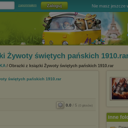
Nie masz jeszcze
zapomniałem
zki Żywoty świętych pańskich 1910.ra
KA
/ Obrazki z ksiązki Żywoty świętych pańskich 1910.rar
woty świętych pańskich 1910.rar
0.0
/
5
(
0
głosów)
Inne fol
Dzien