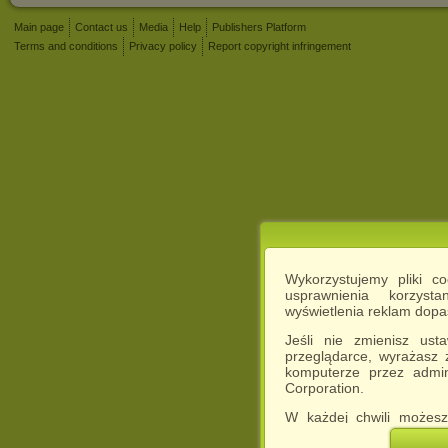
Main page
Contact us
Media
Help
Publishers Platform
Terms and conditions
Privacy policy
Report copyright infringement
Wykorzystujemy pliki c
usprawnienia korzyst
wyświetlenia reklam dop
Jeśli nie zmienisz ust
przeglądarce, wyrażasz
komputerze przez admin
Corporation.
W każdej chwili możesz
cookies w swojej przeglą