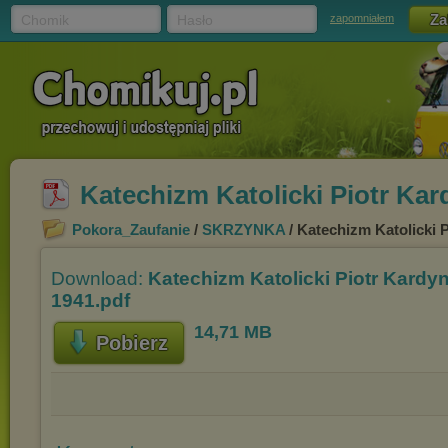
Chomik
Hasło
zapomniałem
Katechizm Katolicki Piotr Kar
Pokora_Zaufanie
/
SKRZYNKA
/ Katechizm Katolicki 
Download:
Katechizm Katolicki Piotr Kardyn
1941.pdf
14,71 MB
Pobierz