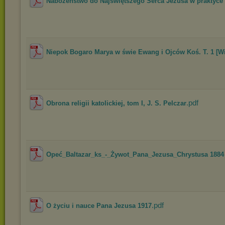
Nabożeństwo do Najświętszego Serca Jezusa w praktyce i
Niepok Bogaro Marya w świe Ewang i Ojców Koś. T. 1 [Wi
.pdf
Obrona religii katolickiej, tom I, J. S. Pelczar
Opeć_Baltazar_ks_-_Żywot_Pana_Jezusa_Chrystusa 1884 b
.pdf
O życiu i nauce Pana Jezusa 1917