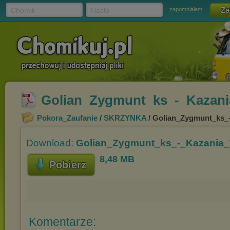
Chomik
Hasło
zapomniałem
Golian_Zygmunt_ks_-_Kazani
Pokora_Zaufanie
/
SKRZYNKA
/ Golian_Zygmunt_ks_
Download:
Golian_Zygmunt_ks_-_Kazania_
8,48 MB
Pobierz
Komentarze: