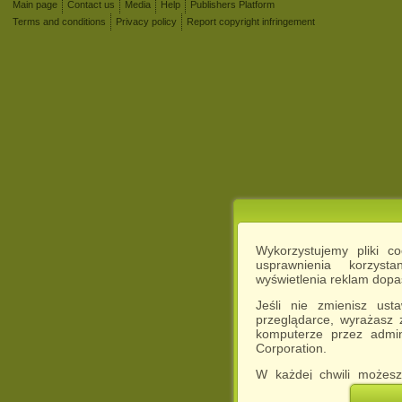
Main page
Contact us
Media
Help
Publishers Platform
Terms and conditions
Privacy policy
Report copyright infringement
Wykorzystujemy pliki c
usprawnienia korzyst
wyświetlenia reklam dop
Jeśli nie zmienisz ust
przeglądarce, wyrażasz
komputerze przez admin
Corporation.
W każdej chwili możesz
cookies w swojej przeglą