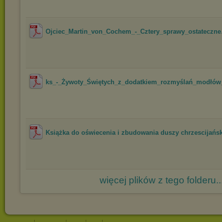
Ojciec_Martin_von_Cochem_-_Cztery_sprawy_ostateczne
ks_-_Żywoty_Świętych_z_dodatkiem_rozmyślań_modłów_i
Książka do oświecenia i zbudowania duszy chrzescijańsk
więcej plików z tego folderu..