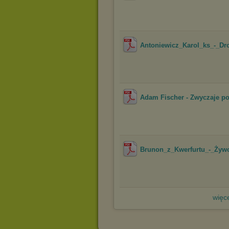
Antoniewicz_Karol_ks_-_Dr
Adam Fischer - Zwyczaje po
Brunon_z_Kwerfurtu_-_Żyw
więce