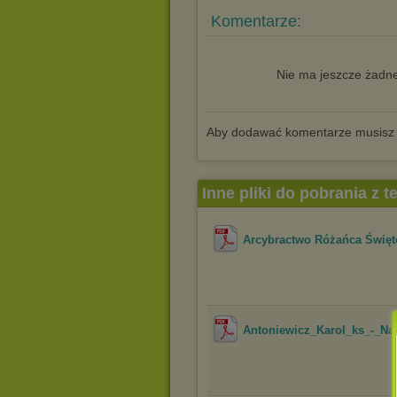
Komentarze:
Nie ma jeszcze żadne
Aby dodawać komentarze musisz
Inne pliki do pobrania z 
Arcybractwo Różańca Święteg
Antoniewicz_Karol_ks_-_N