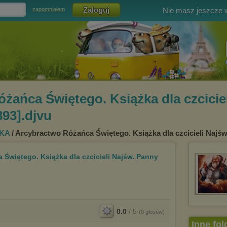
Nie masz jeszcze
zapomniałem
żańca Świętego. Książka dla czcicie
893].djvu
KA
/ Arcybractwo Różańca Świętego. Książka dla czcicieli Najśw
Świętego. Książka dla czcicieli Najśw. Panny
0.0
/
5
(
0
głosów)
Inne fol