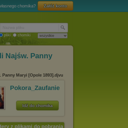
 własnego chomika?
Załóż konto
Nazwa pliku
pliki
chomiki
li Najśw. Panny
. Panny Maryi [Opole 1893].djvu
Pokora_Zaufanie
Idź do chomika
dery z plikami do pobrania