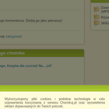
Dzien
(MP3
Róża
go komentarza. Dodaj go jako pierwszy!
SKR
 się
zalogować
tego chomika
.pdf
o. Książka dla czcicieli Na...
.pdf
abożeństwo_majowe b
Wykorzystujemy pliki cookies i podobne technologie w celu
usprawnienia korzystania z serwisu Chomikuj.pl oraz wyświetlenia
reklam dopasowanych do Twoich potrzeb.