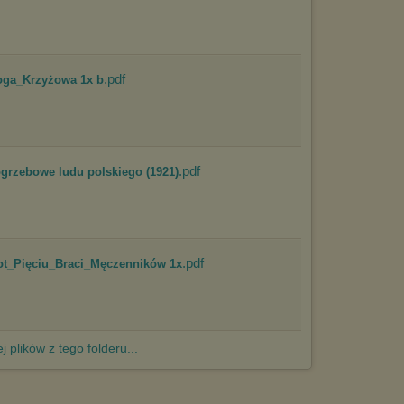
http://chomikuj.pl/PolitykaPrywatnosci.aspx
.
.pdf
oga_Krzyżowa 1x b
.pdf
grzebowe ludu polskiego (1921)
.pdf
ot_Pięciu_Braci_Męczenników 1x
j plików z tego folderu...