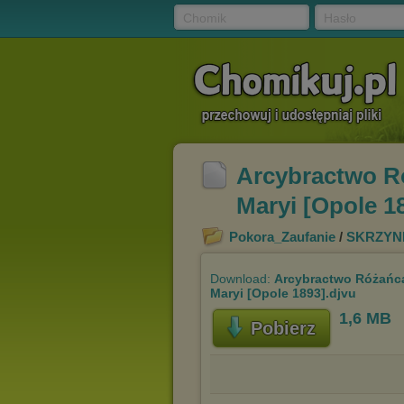
Chomik
Hasło
Arcybractwo Ró
Maryi [Opole 1
Pokora_Zaufanie
/
SKRZYN
Download:
Arcybractwo Różańca 
Maryi [Opole 1893].djvu
1,6 MB
Pobierz