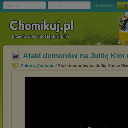
Chomik
Hasło
zapomniałem
Ataki demonów na Jullię Kim w
Pokora_Zaufanie
/ Ataki demonów na Jullię Kim w Waty