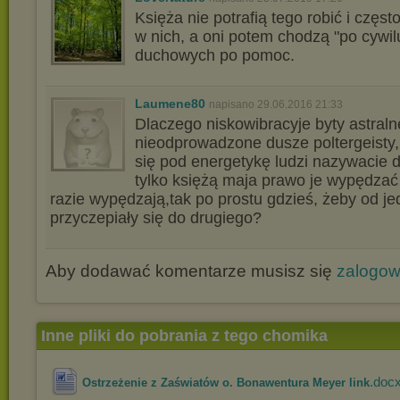
Księża nie potrafią tego robić i częs
w nich, a oni potem chodzą "po cywilu
duchowych po pomoc.
Laumene80
napisano 29.06.2016 21:33
Dlaczego niskowibracyje byty astralne
nieodprowadzone dusze poltergeisty,
się pod energetykę ludzi nazywacie 
tylko księżą maja prawo je wypędzać 
razie wypędzają,tak po prostu gdzieś, żeby od j
przyczepiały się do drugiego?
Aby dodawać komentarze musisz się
zalogo
Inne pliki do pobrania z tego chomika
.doc
Ostrzeżenie z Zaświatów o. Bonawentura Meyer link