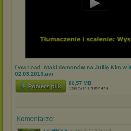
Play
Video
Download:
Ataki demonów na Jullię Kim w 
02.03.2010.avi
80,57 MB
Pobierz plik
Czas trwania:
9 min 47 s
Komentarze:
LoveNature
napisano 25.07.2019 17:20