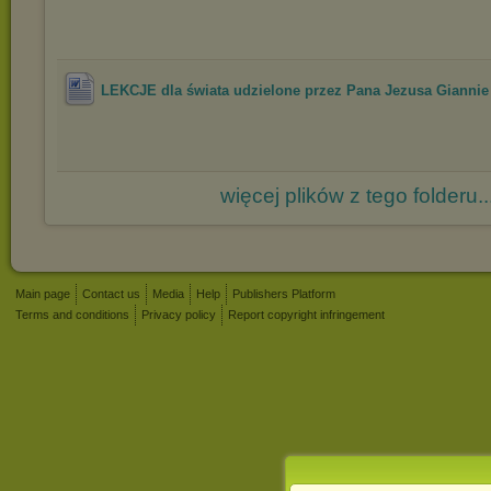
LEKCJE dla świata udzielone przez Pana Jezusa Giannie 
więcej plików z tego folderu..
Main page
Contact us
Media
Help
Publishers Platform
Terms and conditions
Privacy policy
Report copyright infringement