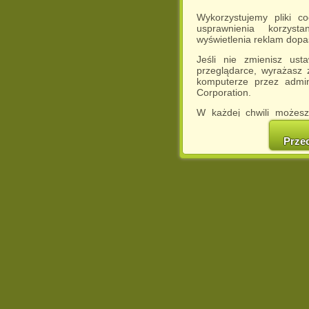
Wykorzystujemy pliki c
usprawnienia korzyst
wyświetlenia reklam dop
Jeśli nie zmienisz ust
przeglądarce, wyrażasz
komputerze przez admin
Corporation.
W każdej chwili możesz
cookies w swojej przeglą
w naszej Pol
Prze
http://chomikuj.pl/Polity
Jednocześnie informuje
może spowodować ogr
Chomikuj.pl.
W przypadku braku twojej
prosimy o opuszczenie se
Wykorzystanie plików c
(dostosowanie reklam do
działań marketingowych).
Wyrażenie sprzeciwu spo
będzie dopasowana do Tw
wyświetlona przypadkowo