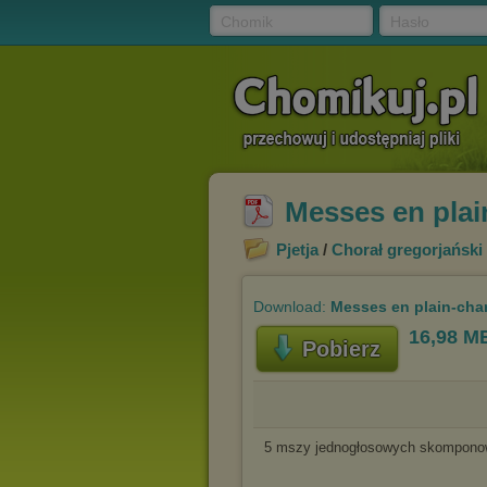
Chomik
Hasło
Messes en pla
Pjetja
/
Chorał gregorjański 
Download:
Messes en plain-cha
16,98 M
Pobierz
5 mszy jednogłosowych skomponow