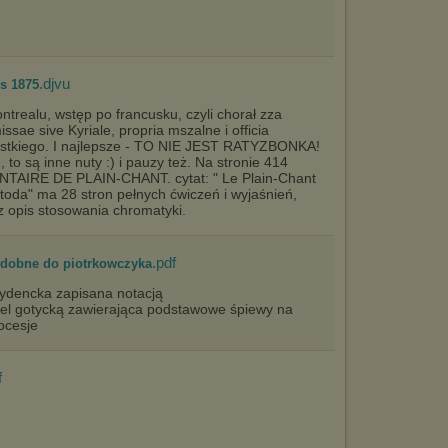
wyświetlona przypadkowo.
Istnieje możliwość zmiany ustawień przeglądarki internetowej w
sposób uniemożliwiający przechowywanie plików cookies na
urządzeniu końcowym. Można również usunąć pliki cookies,
dokonując odpowiednich zmian w ustawieniach przeglądarki
.djvu
is 1875
internetowej.
trealu, wstęp po francusku, czyli chorał zza
Pełną informację na ten temat znajdziesz pod adresem
sae sive Kyriale, propria mszalne i officia
http://chomikuj.pl/PolitykaPrywatnosci.aspx
.
zystkiego. I najlepsze - TO NIE JEST RATYZBONKA!
 to są inne nuty :) i pauzy też. Na stronie 414
AIRE DE PLAIN-CHANT. cytat: " Le Plain-Chant
etoda" ma 28 stron pełnych ćwiczeń i wyjaśnień,
z opis stosowania chromatyki.
.pdf
obne do piotrkowczyka
rydencka zapisana notacją
vel gotycką zawierająca podstawowe śpiewy na
ocesje
f