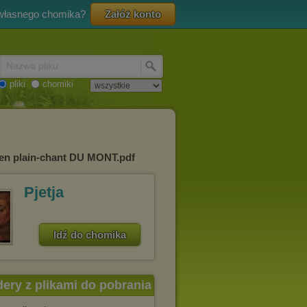
 własnego chomika?
Załóż konto
Nazwa pliku
pliki
chomiki
en plain-chant DU MONT.pdf
Pjetja
Idź do chomika
dery z plikami do pobrania