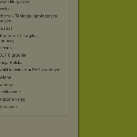
wum liturgiczne
wskie
hizm = Teologja, apologetyka,
atyka
a i scs
trantura = Liturgika,
moniały
tewniki
017 8 grudnia
incja Polska
niki kościelne = Pieśni nabożne
aviana
hammer
omikowane
aniczne księgi
ry własne