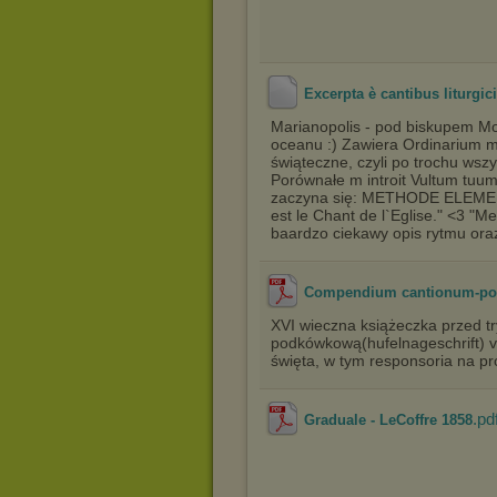
Excerpta è cantibus liturgic
Marianopolis - pod biskupem Mon
oceanu :) Zawiera Ordinarium mis
świąteczne, czyli po trochu ws
Porównałe m introit Vultum tuum,
zaczyna się: METHODE ELEMENT
est le Chant de l`Eglise." <3 "M
baardzo ciekawy opis rytmu ora
Compendium cantionum-pod
XVI wieczna książeczka przed t
podkówkową(hufelnageschrift) 
święta, w tym responsoria na pr
.pd
Graduale - LeCoffre 1858