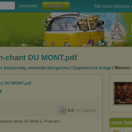
Nie masz jeszcze
zapomniałem
in-chant DU MONT.pdf
= kancjonały, monodja liturgicz
na
/
Zagraniczne księgi
/ Messes 
nt DU MONT.pdf
B
0.0
/
5
(
0
głosów)
anych przez Du Mont`a. Polecam!
Inne fol