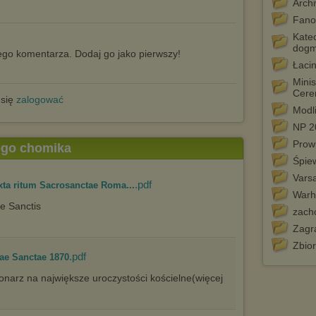
Archi
Fano
Katec
dogm
go komentarza. Dodaj go jako pierwszy!
Łacin
Minis
Cere
 się
zalogować
Modli
NP 2
Prow
tego chomika
Śpiew
Vars
.pdf
xta ritum Sacrosanctae Roma...
War
e Sanctis
zach
Zagr
Zbio
.pdf
dae Sanctae 1870
onarz na największe uroczystości kościelne(więcej