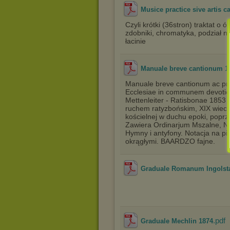
Musice practice sive artis c
Czyli krótki (36stron) traktat o
zdobniki, chromatyka, podział nut
łacinie
Manuale breve cantionum 1
Manuale breve cantionum ac pre
Ecclesiae in communem devotio
Mettenleiter - Ratisbonae 1853 
ruchem ratyzbońskim, XIX wiecz
kościelnej w duchu epoki, poprz
Zawiera Ordinarjum Mszalne, Nie
Hymny i antyfony. Notacja na pi
okrągłymi. BAARDZO fajne.
Graduale Romanum Ingolst
.pdf
Graduale Mechlin 1874