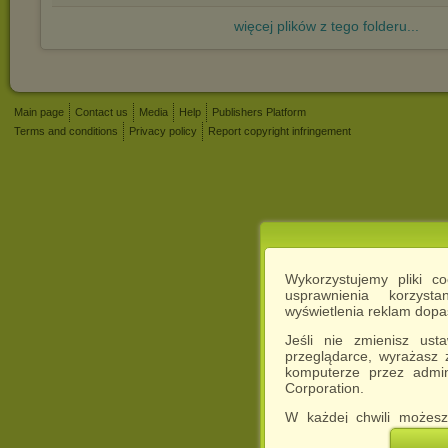
więcej plików z tego folderu...
Main page
Contact us
Media
Help
Publishers Platform
Terms and conditions
Privacy policy
Report copyright infringement
Wykorzystujemy pliki c
usprawnienia korzyst
wyświetlenia reklam dop
Jeśli nie zmienisz ust
przeglądarce, wyrażasz
komputerze przez admin
Corporation.
W każdej chwili możesz
cookies w swojej przeglą