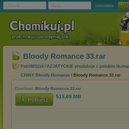
Chomik
Hasło
zapomniałem
Bloody Romance 33.rar
Patri921114
/
AZJATYCKIE produkcje z polskim tłumac
CHINY Bloody Romance
/ Bloody Romance 33.rar
Download:
Bloody Romance 33.rar
515,69 MB
Pobierz