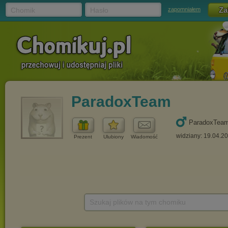
Chomik
Hasło
zapomniałem
ParadoxTeam
ParadoxTea
widziany: 19.04.2
Prezent
Ulubiony
Wiadomość
Szukaj plików na tym chomiku