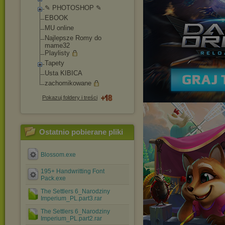
✎ PHOTOSHOP ✎
EBOOK
MU online
Najlepsze Romy do
mame32
Playlisty
Tapety
Usta KIBICA
zachomikowane
Pokazuj foldery i treści
Ostatnio pobierane pliki
Blossom.exe
195+ Handwritting Font
Pack.exe
The Settlers 6_Narodziny
Imperium_PL.part3.rar
The Settlers 6_Narodziny
Imperium_PL.part2.rar