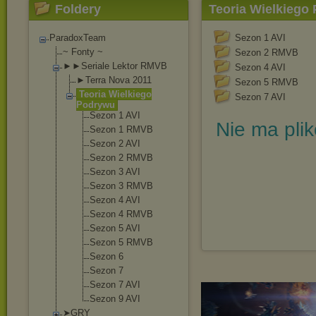
Foldery
Teoria Wielkiego
ParadoxTeam
Sezon 1 AVI
~ Fonty ~
Sezon 2 RMVB
►►Seriale Lektor RMVB
Sezon 4 AVI
►Terra Nova 2011
Sezon 5 RMVB
Teoria Wielkiego
Sezon 7 AVI
Podrywu
Sezon 1 AVI
Nie ma pli
Sezon 1 RMVB
Sezon 2 AVI
Sezon 2 RMVB
Sezon 3 AVI
Sezon 3 RMVB
Sezon 4 AVI
Sezon 4 RMVB
Sezon 5 AVI
Sezon 5 RMVB
Sezon 6
Sezon 7
Sezon 7 AVI
Sezon 9 AVI
➤GRY