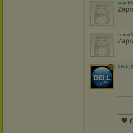
soterif
Zapr
LeonxD
Zapr
DELL_2
💖 𝑮