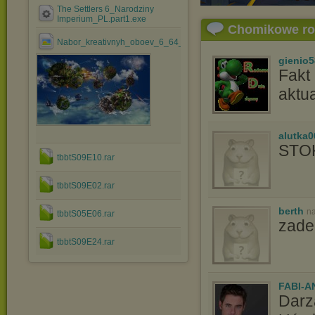
The Settlers 6_Narodziny
Imperium_PL.part1.exe
Chomikowe r
Nabor_kreativnyh_oboev_6_64_bender777post.jpg
gienio5
Fakt 
aktu
alutka0
STOK
tbbtS09E10.rar
tbbtS09E02.rar
berth
na
tbbtS05E06.rar
zaden
tbbtS09E24.rar
FABI-A
Darz