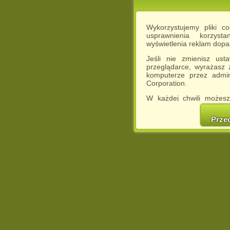
Wykorzystujemy pliki c
usprawnienia korzyst
wyświetlenia reklam dop
Jeśli nie zmienisz ust
przeglądarce, wyrażasz
komputerze przez admin
Corporation.
W każdej chwili możesz
cookies w swojej przeglą
w naszej Pol
Prze
http://chomikuj.pl/Polity
Jednocześnie informuje
może spowodować ogr
Chomikuj.pl.
W przypadku braku twojej
prosimy o opuszczenie se
Wykorzystanie plików c
(dostosowanie reklam do
działań marketingowych).
Wyrażenie sprzeciwu spo