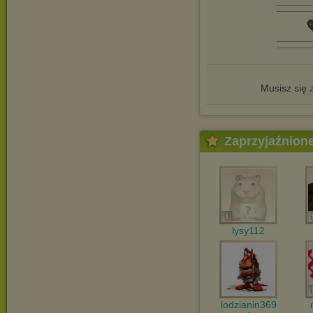

Musisz się
Zaprzyjaźnion
lysy112
lodzianin369