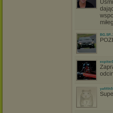
Uśmi
dając
wspo
miłeg
BG.SP..
POZ
expiter
Zapr
odci
yafifih
Supe