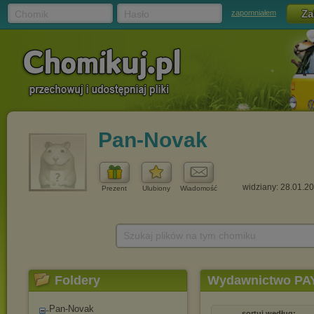
Chomik
Hasło
zapomniałem
Pan-Novak
widziany: 28.01.2
Prezent
Ulubiony
Wiadomość
Szukaj plików na tym chomiku
Foldery
Wydawnictwo PA
Pan-Novak
sortuj według: