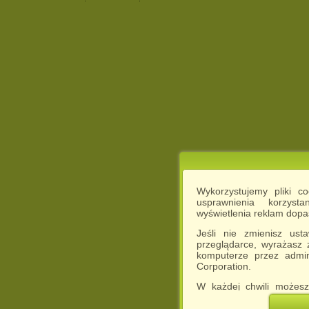
Wykorzystujemy pliki c
usprawnienia korzyst
wyświetlenia reklam dop
Jeśli nie zmienisz ust
przeglądarce, wyrażasz
komputerze przez admin
Corporation.
W każdej chwili możesz
cookies w swojej przeglą
w naszej Pol