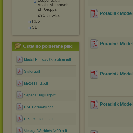
Zespol Badan i
Analiz Militarnych
ZP Gruppa
Poradnik Modela
ZYSK i S-ka
RUS
SE
Poradnik Model
Ostatnio pobierane pliki
Model Railway Operation.pdf
Stuka!.pdf
Poradnik Model
Mi-24 Hind.pdf
Sepecat Jaguar.pdf
Poradnik Model
RAF Germany.pdf
P-51 Mustang.pdf
Vintage Warbirds №09.pdf