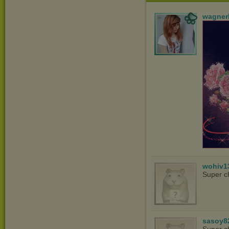
wagner
wohiv1
Super c
sasoy8