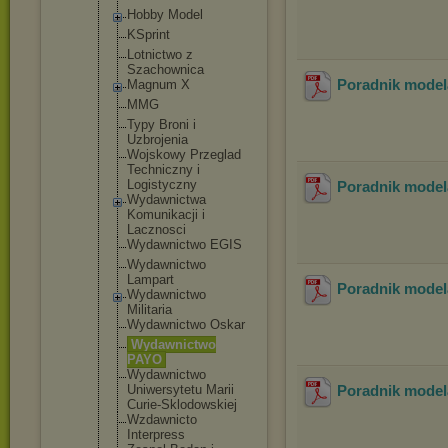
Hobby Model
KSprint
Lotnictwo z
Szachownica
Poradnik modela
Magnum X
MMG
Typy Broni i
Uzbrojenia
Wojskowy Przeglad
Techniczny i
Logistyczny
Poradnik modela
Wydawnictwa
Komunikacji i
Lacznosci
Wydawnictwo EGIS
Wydawnictwo
Lampart
Poradnik modela
Wydawnictwo
Militaria
Wydawnictwo Oskar
Wydawnictwo
PAYO
Wydawnictwo
Uniwersytet
u Marii
Poradnik modela
Curie-Sklod
owskiej
Wzdawnicto
Interpress