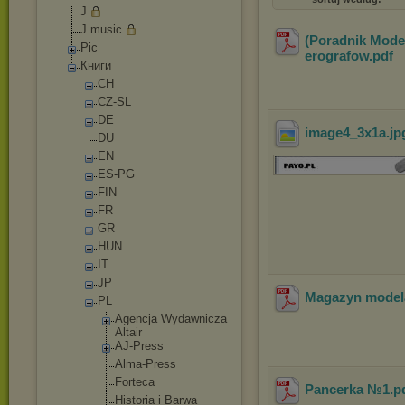
J
J music
(Poradnik Model
Pic
erografow
.pdf
Книги
CH
CZ-SL
DE
image4_3x1a
.j
DU
EN
ES-PG
FIN
FR
GR
HUN
IT
JP
Magazyn model
PL
Agencja Wydawnicza
Altair
AJ-Press
Alma-Press
Forteca
Pancerka №1
.p
Historia i Barwa