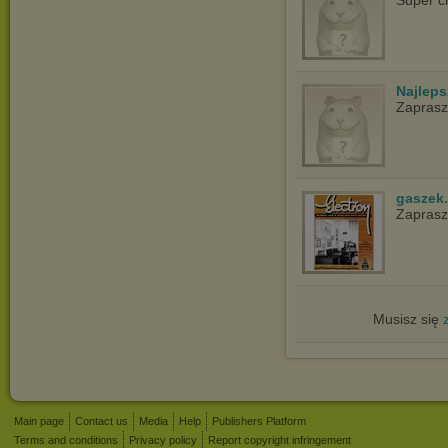
Super c
Najlep
Zapras
gaszek.
Zapras
Musisz się
Main page
Contact us
Media
Help
Publishers Platform
Terms and conditions
Privacy policy
Report copyright infringement