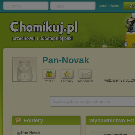
Chomik
Hasło
zapomniałem
Pan-Novak
widziany: 28.01.2
Prezent
Ulubiony
Wiadomość
Szukaj plików na tym chomiku
Foldery
Wydawnictwo EG
Pan-Novak
sortuj według: