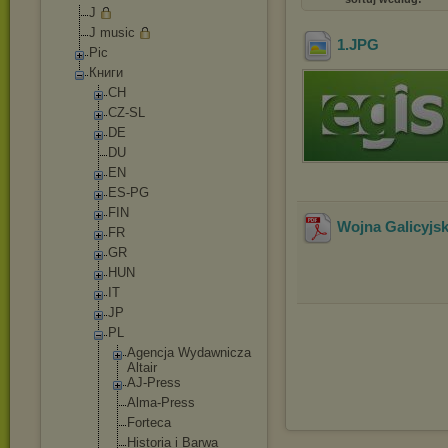
J
J music
1
.JPG
Pic
Книги
CH
CZ-SL
DE
DU
EN
ES-PG
FIN
Wojna Galicyjs
FR
GR
HUN
IT
JP
PL
Agencja Wydawnicza
Altair
AJ-Press
Alma-Press
Forteca
Historia i Barwa