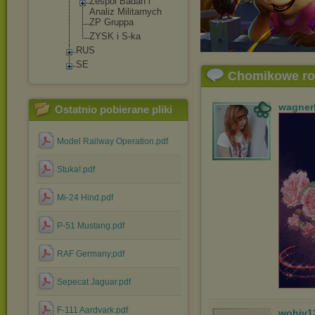
Zespol Badan i
Analiz Militarnych
ZP Gruppa
ZYSK i S-ka
RUS
SE
Chomikowe r
wagner
Ostatnio pobierane pliki
Model Railway Operation.pdf
Stuka!.pdf
Mi-24 Hind.pdf
P-51 Mustang.pdf
RAF Germany.pdf
Sepecat Jaguar.pdf
F-111 Aardvark.pdf
wohiv1