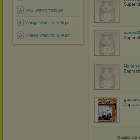
Super c
B-52 Stratofortress.pdf
Vintage Warbirds №06.pdf
sasoy8
Vintage Warbirds №09.pdf
Super c
Najlep
Zapras
gaszek.
Zapras
Musisz się