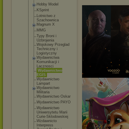
Hobby Model
KSprint
Lotnictwo z
Szachownica
Magnum X
MMG
Typy Broni i
Uzbrojenia
Wojskowy Przeglad
Techniczny i
Logistyczny
Wydawnictwa
Komunikacji i
Lacznosci
Wydawnictwo
EGIS
Wydawnictwo
Lampart
Wydawnictwo
Militaria
Wydawnictwo Oskar
Wydawnictwo PAYO
Wydawnictwo
Uniwersytet
u Marii
Curie-Sklod
owskiej
Wzdawnicto
Interpress