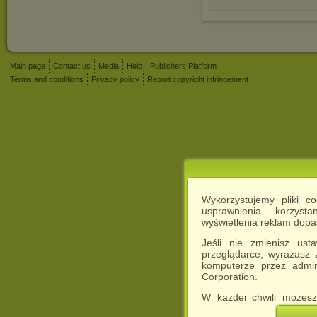
Main page
Contact us
Media
Help
Publishers Platform
Terms and conditions
Privacy policy
Report copyright infringement
Wykorzystujemy pliki c
usprawnienia korzyst
wyświetlenia reklam dop
Jeśli nie zmienisz ust
przeglądarce, wyrażasz
komputerze przez admin
Corporation.
W każdej chwili możesz
cookies w swojej przeglą