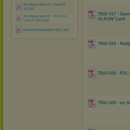
Ali d'Italia Mini 03 - Fiat RS
14.pdf
TBiU 017 - Samo
Ali d'Italia Mini 07 - C.R.D.A.
ALKON'')
.pdf
Cant Z.1018.pdf
Uniforms Illustrated №21.pdf
TBiU 018 - Rail
TBiU 019 - PZL 
TBiU 020 - wz 0