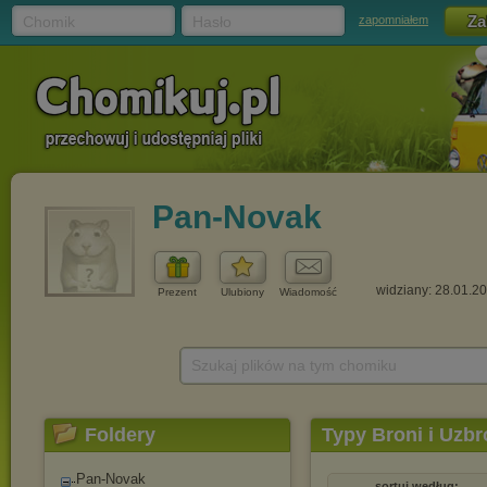
Chomik
Hasło
zapomniałem
Pan-Novak
widziany: 28.01.2
Prezent
Ulubiony
Wiadomość
Szukaj plików na tym chomiku
Foldery
Typy Broni i Uzbr
Pan-Novak
sortuj według: