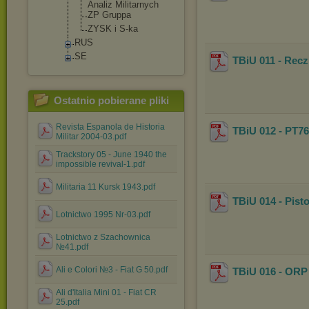
Analiz Militarnych
ZP Gruppa
ZYSK i S-ka
RUS
SE
TBiU 011 - Rec
Ostatnio pobierane pliki
Revista Espanola de Historia
TBiU 012 - PT76
Militar 2004-03.pdf
Trackstory 05 - June 1940 the
impossible revival-1.pdf
Militaria 11 Kursk 1943.pdf
TBiU 014 - Pis
Lotnictwo 1995 Nr-03.pdf
Lotnictwo z Szachownica
№41.pdf
Ali e Colori №3 - Fiat G 50.pdf
TBiU 016 - ORP
Ali d'Italia Mini 01 - Fiat CR
25.pdf