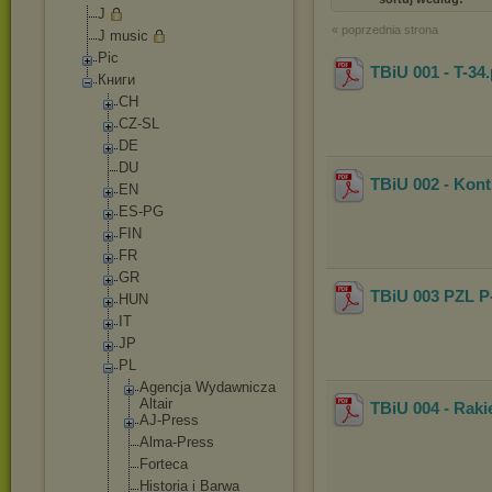
J
« poprzednia strona
J music
Pic
TBiU 001 - T-34
Книги
CH
CZ-SL
DE
DU
TBiU 002 - Kon
EN
ES-PG
FIN
FR
GR
TBiU 003 PZL P
HUN
IT
JP
PL
Agencja Wydawnicza
Altair
TBiU 004 - Raki
AJ-Press
Alma-Press
Forteca
Historia i Barwa