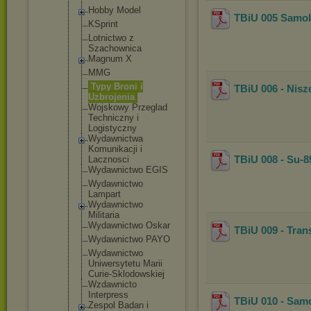
Hobby Model
TBiU 005 Samo
KSprint
Lotnictwo z
Szachownica
Magnum X
MMG
Typy Broni i
TBiU 006 - Nisz
Uzbrojenia
Wojskowy Przeglad
Techniczny i
Logistyczny
Wydawnictwa
Komunikacji i
TBiU 008 - Su-8
Lacznosci
Wydawnictwo EGIS
Wydawnictwo
Lampart
Wydawnictwo
Militaria
Wydawnictwo Oskar
TBiU 009 - Tra
Wydawnictwo PAYO
Wydawnictwo
Uniwersytet
u Marii
Curie-Sklod
owskiej
Wzdawnicto
Interpress
TBiU 010 - Sam
Zespol Badan i