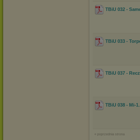
TBiU 032 - Samo
TBiU 033 - Tor
TBiU 037 - Rec
TBiU 038 - Mi-1
« poprzednia strona