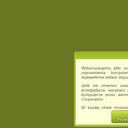
Wykorzystujemy pliki c
usprawnienia korzyst
wyświetlenia reklam dop
Jeśli nie zmienisz ust
przeglądarce, wyrażasz
komputerze przez admin
Corporation.
W każdej chwili możesz
cookies w swojej przeglą
w naszej Pol
Prze
http://chomikuj.pl/Polity