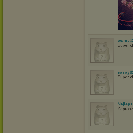
wohiv1
Super c
sasoy8
Super c
Najlep
Zapras