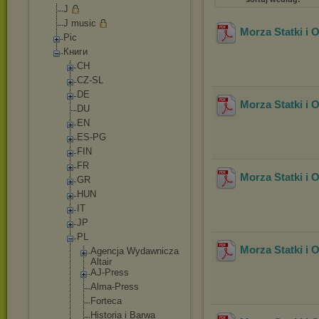
J
J music
Morza Statki i 
Pic
Книги
CH
CZ-SL
DE
Morza Statki i 
DU
EN
ES-PG
FIN
FR
Morza Statki i 
GR
HUN
IT
JP
PL
Morza Statki i 
Agencja Wydawnicza
Altair
AJ-Press
Alma-Press
Forteca
Historia i Barwa