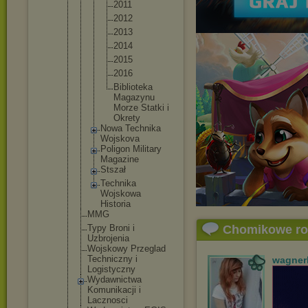
2011
2012
2013
2014
2015
2016
Bibli
oteka
Magaz
ynu
Morze Statk
i i
Okret
y
Nowa Technika
Wojskova
Poligon Military
Magazine
Stszał
Technika
Wojskowa
Historia
MMG
Typy Broni i
Chomikowe r
Uzbrojenia
Wojskowy Przeglad
Techniczny i
wagner
Logistyczny
Wydawnictwa
Komunikacji i
Lacznosci