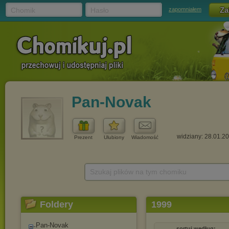
Chomik
Hasło
zapomniałem
Pan-Novak
widziany: 28.01.2
Prezent
Ulubiony
Wiadomość
Szukaj plików na tym chomiku
Foldery
1999
Pan-Novak
sortuj według: