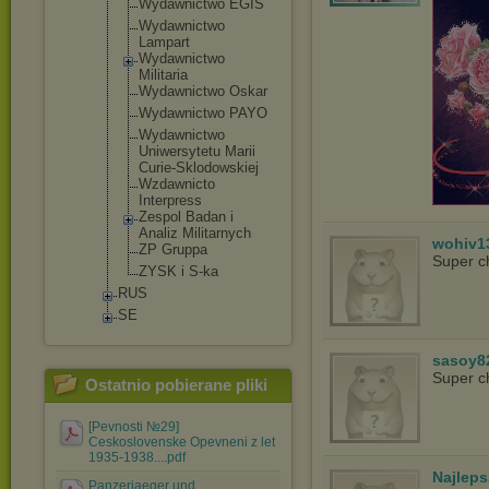
Wydawnictwo EGIS
Wydawnictwo
Lampart
Wydawnictwo
Militaria
Wydawnictwo Oskar
Wydawnictwo PAYO
Wydawnictwo
Uniwersytet
u Marii
Curie-Sklod
owskiej
Wzdawnicto
Interpress
Zespol Badan i
Analiz Militarnych
wohiv1
ZP Gruppa
Super c
ZYSK i S-ka
RUS
SE
sasoy8
Super c
Ostatnio pobierane pliki
[Pevnosti №29]
Ceskoslovenske Opevneni z let
1935-1938....pdf
Najlep
Panzerjaeger und