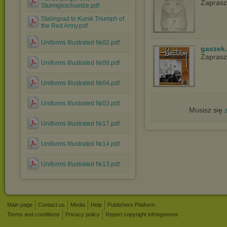
Zapras
Sturmgeschuetze.pdf
Stalingrad to Kursk.Triumph of
the Red Army.pdf
Uniforms Illustrated №02.pdf
gaszek.
Zapras
Uniforms Illustrated №08.pdf
Uniforms Illustrated №04.pdf
Uniforms Illustrated №03.pdf
Musisz się
Uniforms Illustrated №17.pdf
Uniforms Illustrated №14.pdf
Uniforms Illustrated №13.pdf
Main page
Contact us
Media
Help
Publishers Platform
Terms and conditions
Privacy policy
Report copyright infringement