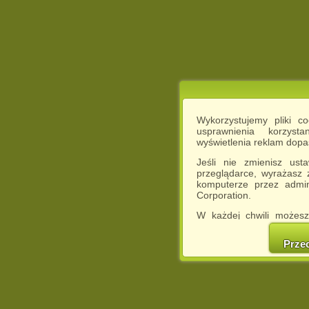
Wykorzystujemy pliki c
usprawnienia korzyst
wyświetlenia reklam dop
Jeśli nie zmienisz ust
przeglądarce, wyrażasz
komputerze przez admin
Corporation.
W każdej chwili możesz
cookies w swojej przeglą
w naszej Pol
Prze
http://chomikuj.pl/Polity
Jednocześnie informuje
może spowodować ogr
Chomikuj.pl.