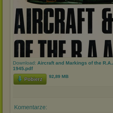
Download:
Aircraft and Markings of the R.A.
1945.pdf
92,89 MB
Pobierz
Komentarze: