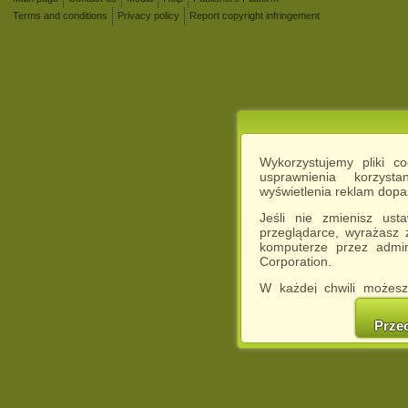
Terms and conditions
Privacy policy
Report copyright infringement
Wykorzystujemy pliki c
usprawnienia korzyst
wyświetlenia reklam dop
Jeśli nie zmienisz ust
przeglądarce, wyrażasz
komputerze przez admin
Corporation.
W każdej chwili możesz
cookies w swojej przeglą
w naszej Pol
Prze
http://chomikuj.pl/Polity
Jednocześnie informuje
może spowodować ogr
Chomikuj.pl.