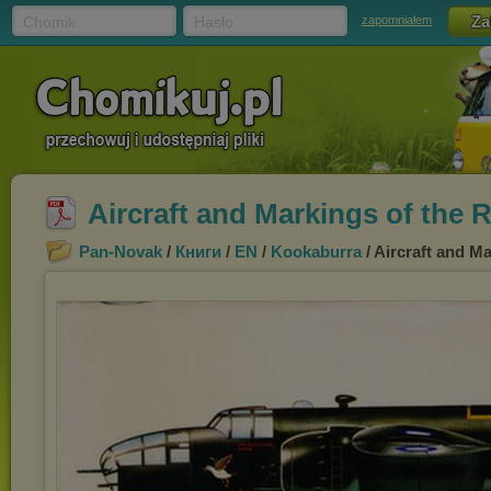
Chomik
Hasło
zapomniałem
Aircraft and Markings of the R
Pan-Novak
/
Книги
/
EN
/
Kookaburra
/ Aircraft and Ma