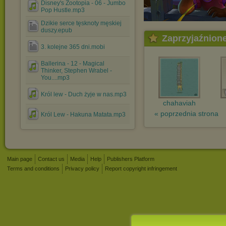
Disney's Zootopia - 06 - Jumbo
Pop Hustle.mp3
Dzikie serce tęsknoty męskiej
duszy.epub
Zaprzyjaźnion
3. kolejne 365 dni.mobi
Ballerina - 12 - Magical
Thinker, Stephen Wrabel -
You....mp3
Król lew - Duch żyje w nas.mp3
chahaviah
« poprzednia strona
Król Lew - Hakuna Matata.mp3
Main page
Contact us
Media
Help
Publishers Platform
Terms and conditions
Privacy policy
Report copyright infringement