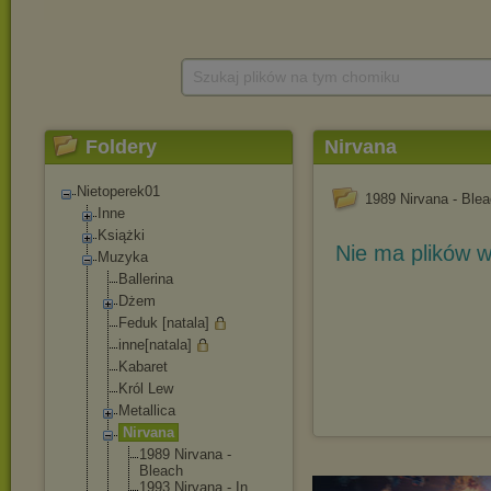
Szukaj plików na tym chomiku
Foldery
Nirvana
Nietoperek01
1989 Nirvana - Ble
Inne
Książki
Nie ma plików w
Muzyka
Ballerina
Dżem
Feduk [natala]
inne[natala]
Kabaret
Król Lew
Metallica
Nirvana
1989 Nirvana -
Bleach
1993 Nirvana - In