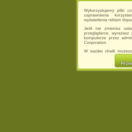
Wykorzystujemy pliki c
usprawnienia korzyst
wyświetlenia reklam dop
Jeśli nie zmienisz ust
przeglądarce, wyrażasz
komputerze przez admin
Corporation.
W każdej chwili możesz
cookies w swojej przeglą
w naszej Pol
Prze
http://chomikuj.pl/Polity
Jednocześnie informuje
może spowodować ogr
Chomikuj.pl.
W przypadku braku twojej
prosimy o opuszczenie se
Wykorzystanie plików c
(dostosowanie reklam do
działań marketingowych).
Wyrażenie sprzeciwu spo
będzie dopasowana do Tw