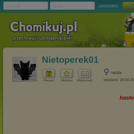
Chomik
Hasło
zapomniałem
Nietoperek01
natala
widziany: 18.09.2
Prezent
Ulubiony
Wiadomość