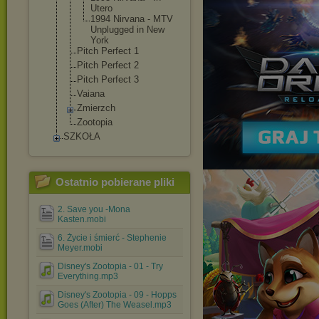
Utero
1994 Nirvana - MTV
Unplugged in New
York
Pitch Perfect 1
Pitch Perfect 2
Pitch Perfect 3
Vaiana
Zmierzch
Zootopia
SZKOŁA
Ostatnio pobierane pliki
2. Save you -Mona
Kasten.mobi
6. Życie i śmierć - Stephenie
Meyer.mobi
Disney's Zootopia - 01 - Try
Everything.mp3
Disney's Zootopia - 09 - Hopps
Goes (After) The Weasel.mp3