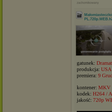
zachomikowany
Małomiasteczkow
PL.720p.WEB.h
generowanie podglądu
gatunek:
Dramat
produkcja:
USA
premiera:
9 Gru
kontener:
MKV
kodek:
H264 / 
jakość:
720p W
▬▬▬▬▬▬▬▬▬▬