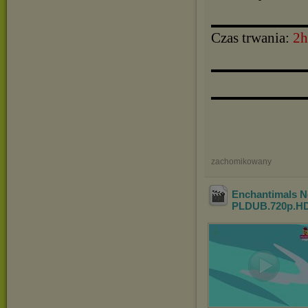
▬▬▬▬▬▬▬▬▬▬
Czas trwania:
2h
▬▬▬▬▬▬▬▬▬▬
▬▬▬▬▬▬▬▬▬▬
zachomikowany
Enchantimals 
PLDUB.720p.HD