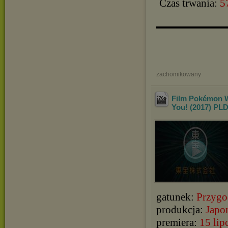
Czas trwania:
5
▬▬▬▬▬▬▬▬▬▬
zachomikowany
Film Pokémon W
You! (2017) PL
gatunek:
Przygo
produkcja:
Japo
premiera:
15 lip