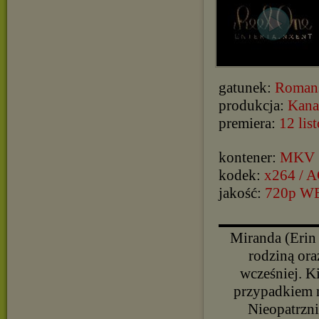
gatunek:
Roman
produkcja:
Kana
premiera:
12 lis
kontener:
MKV
kodek:
x264 / 
jakość:
720p W
▬▬▬▬▬▬▬▬▬▬
Miranda (Erin 
rodziną ora
wcześniej. Ki
przypadkiem n
Nieopatrzni