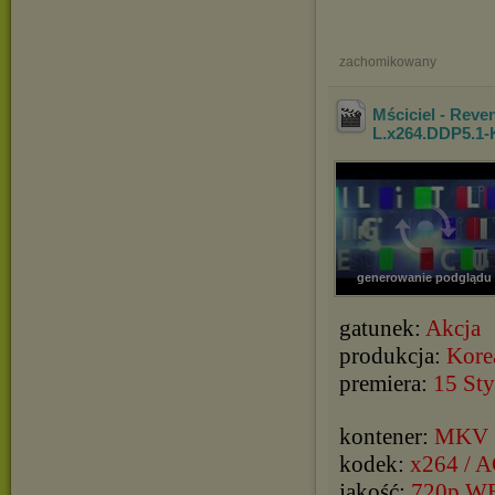
zachomikowany
Mściciel - Rev
L.x264.DDP5.1-
generowanie podglądu
gatunek:
Akcja
produkcja:
Kore
premiera:
15 St
kontener:
MKV
kodek:
x264 / 
jakość:
720p W