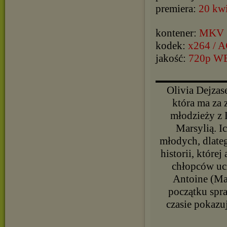
premiera:
20 kwi
kontener:
MKV
kodek:
x264 / 
jakość:
720p W
▬▬▬▬▬▬▬▬▬▬
Olivia Dejzas
która ma za 
młodzieży z 
Marsylią. I
młodych, dlateg
historii, które
chłopców ucz
Antoine (Mat
początku spr
czasie pokazu