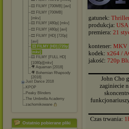
🎞️ FILMY [700MB] [avi]
🎞️ FILMY [700MB]
gatunek:
Thrille
[mkv]
🎞️ FILMY [480p] [mkv]
produkcja:
USA
🎞️ FILMY [480p] [avi]
premiera:
21 sty
🎞️ FILMY [HD] [720p]
[avi]
kontener:
MKV
🎞️ FILMY [HD] [720p]
[mkv]
kodek:
x264 / 
🎞️ FILMY [FULL HD]
jakość:
720p Bl
[1080p][mkv
]
🎥 Aquaman [2018]
🎥 Bohemian Rhapsody
▬▬▬▬▬▬▬▬▬▬
[2018]
John Cho g
Just Dance 2018
zaginiecie n
KPOP
skoncentr
Peaky Blinders
The Umbrella Academy
funkcjonariuszy
zachomikowane
▬▬▬▬▬▬▬▬▬▬
Czas trwania:
1
Ostatnio pobierane pliki