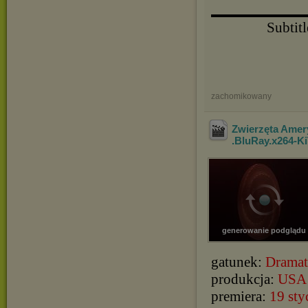
▬▬▬▬▬▬▬▬▬▬
Subtitl
zachomikowany
Zwierzęta Amery
.BluRay.x264-Ki
generowanie podglądu
gatunek:
Dramat
produkcja:
USA
premiera:
19 sty