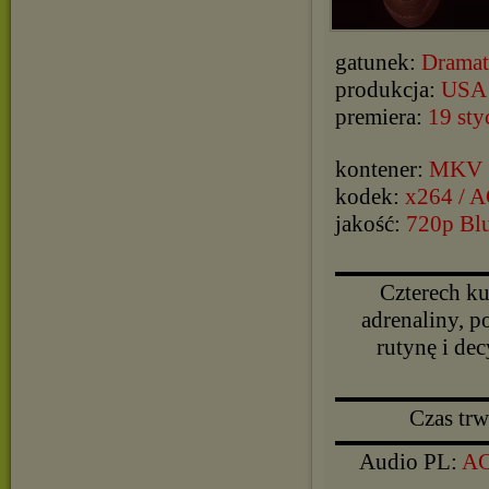
gatunek:
Dramat
produkcja:
USA
premiera:
19 sty
kontener:
MKV
kodek:
x264 / 
jakość:
720p Bl
▬▬▬▬▬▬▬▬▬▬
Czterech ku
adrenaliny, 
rutynę i de
▬▬▬▬▬▬▬▬▬▬
Czas tr
▬▬▬▬▬▬▬▬▬▬
Audio PL:
AC