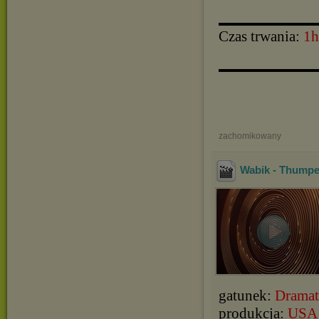
▬▬▬▬▬▬▬▬▬▬
Czas trwania:
1h
▬▬▬▬▬▬▬▬▬▬
zachomikowany
Wabik - Thumpe
gatunek:
Dramat,
produkcja:
USA