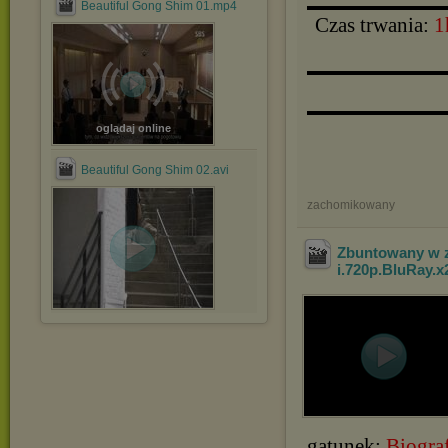
▬▬▬▬▬▬▬▬▬▬
Beautiful Gong Shim 01.mp4
Czas trwania:
1
▬▬▬▬▬▬▬▬▬▬
▬▬▬▬▬▬▬▬▬▬
oglądaj online
Beautiful Gong Shim 02.avi
zachomikowany
Zbuntowany w z
i.720p.BluRay.
gatunek:
Biogra