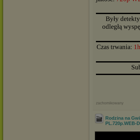
▬▬▬▬▬▬▬▬▬▬
Były detekty
odległą wyspę,
▬▬▬▬▬▬▬▬▬▬
Czas trwania:
1
▬▬▬▬▬▬▬▬▬▬
Sub
▬▬▬▬▬▬▬▬▬▬
zachomikowany
Rodzina na Gwi
PL.720p.WEB-D