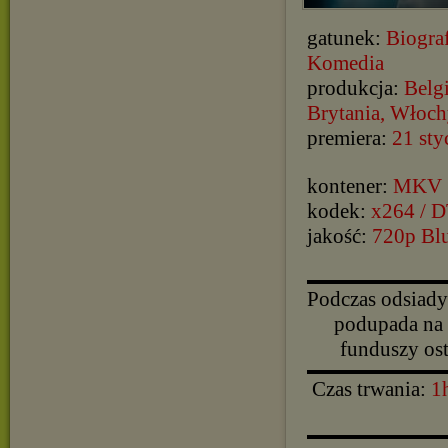
gatunek:
Biogra
Komedia
produkcja:
Belgi
Brytania, Włoc
premiera:
21 sty
kontener:
MKV
kodek:
x264 / 
jakość:
720p Bl
▬▬▬▬▬▬▬▬▬▬
Podczas odsiady
podupada na 
funduszy ost
▬▬▬▬▬▬▬▬▬▬
Czas trwania:
1
▬▬▬▬▬▬▬▬▬▬