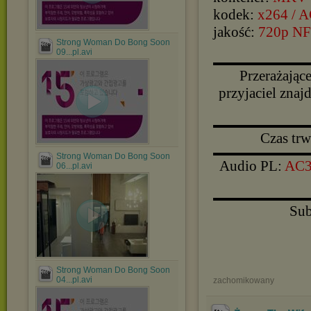
kodek:
x264 / 
jakość:
720p N
Strong Woman Do Bong Soon
09...pl.avi
▬▬▬▬▬▬▬▬▬▬
Przerażające
przyjaciel znaj
▬▬▬▬▬▬▬▬▬▬
Czas tr
▬▬▬▬▬▬▬▬▬▬
Strong Woman Do Bong Soon
Audio PL:
AC3 
06...pl.avi
▬▬▬▬▬▬▬▬▬▬
Sub
Strong Woman Do Bong Soon
04...pl.avi
zachomikowany