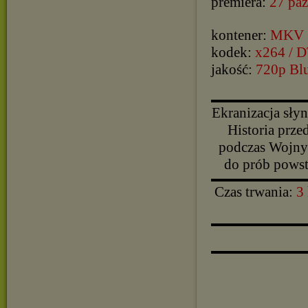
premiera:
27 paź
kontener:
MKV
kodek:
x264 / 
jakość:
720p Bl
▬▬▬▬▬▬▬▬▬▬
Ekranizacja sły
Historia prz
podczas Wojny
do prób powst
▬▬▬▬▬▬▬▬▬▬
Czas trwania:
3
▬▬▬▬▬▬▬▬▬▬
▬▬▬▬▬▬▬▬▬▬