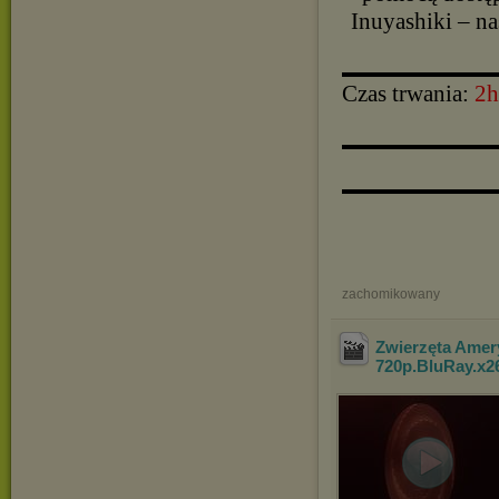
Inuyashiki – na
▬▬▬▬▬▬▬▬▬▬
Czas trwania:
2h
▬▬▬▬▬▬▬▬▬▬
▬▬▬▬▬▬▬▬▬▬
zachomikowany
Zwierzęta Amery
720p.BluRay.x2