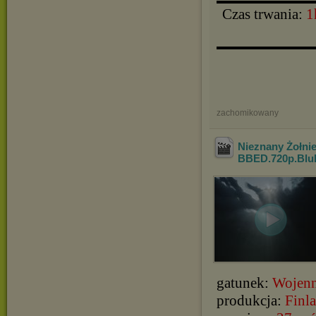
▬▬▬▬▬▬▬▬▬▬
Czas trwania:
1
▬▬▬▬▬▬▬▬▬▬
zachomikowany
Nieznany Żołnie
BBED.720p.Blu
gatunek:
Wojen
produkcja:
Finla