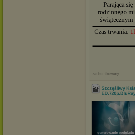
Parająca się
rodzinnego mia
świątecznym p
▬▬▬▬▬▬▬▬▬▬
Czas trwania:
1
▬▬▬▬▬▬▬▬▬▬
zachomikowany
Szczęśliwy Ksi
ED.720p.BluRay
generowanie podglądu