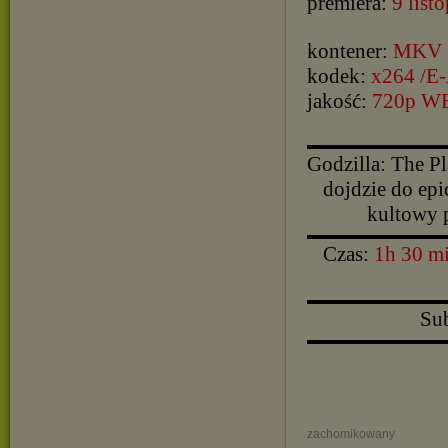
premiera:
9 list
kontener:
MKV
kodek:
x264 /E
jakość:
720p W
▬▬▬▬▬▬▬▬▬▬
Godzilla: The Pl
dojdzie do epi
kultowy 
▬▬▬▬▬▬▬▬▬▬
Czas:
1h 30 m
▬▬▬▬▬▬▬▬▬▬
Sub
▬▬▬▬▬▬▬▬▬▬
zachomikowany