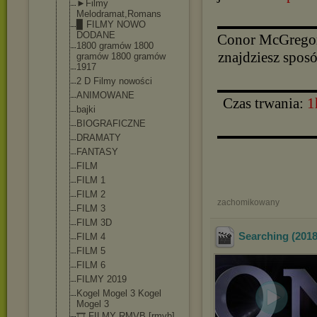
►Filmy
Melodramat,Rom
ans
▉ FILMY NOWO
▬▬▬▬▬▬▬▬▬▬
DODANE
Conor McGregor t
1800 gramów 1800
znajdziesz spos
gramów 1800 gramów
1917
2 D Filmy nowości
▬▬▬▬▬▬▬▬▬▬
ANIMOWANE
Czas trwania:
1
bajki
BIOGRAFICZNE
▬▬▬▬▬▬▬▬▬▬
DRAMATY
FANTASY
FILM
FILM 1
FILM 2
zachomikowany
FILM 3
FILM 3D
Searching (2018
FILM 4
FILM 5
FILM 6
FILMY 2019
Kogel Mogel 3 Kogel
Mogel 3
🎞️ FILMY RMVB [rmvb]