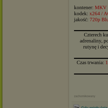
kontener:
MKV
kodek:
x264 / 
jakość:
720p Bl
▬▬▬▬▬▬▬▬▬▬
Czterech ku
adrenaliny, 
rutynę i de
▬▬▬▬▬▬▬▬▬▬
Czas trwania:
1
▬▬▬▬▬▬▬▬▬▬
zachomikowany
Gdy anioły śpią