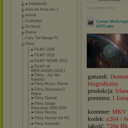
∎ Audiobooki
« poprzednia strona
Ania nie Anna sez 1
Anime
Czarnobyl
Conor McGregor
KRT
.mkv
Dr.House
Drama
Fairy Tail Manga PL
Filmy
∎ FILMY 2009
∎ FILMY 2010
∎ FILMY NOWE 2014
∎ FILMY W
WER.ANGIELSKIE
J
►Filmy - Już Nie
gatunek:
Domune
Nowości
biograficzny
►Filmy Akcja i Różne
►Filmy Dokument.II
produkcja:
Irlan
Wojna
premiera:
1 list
►Filmy Dramat
►Filmy Dzieje
Warszawy 1920-1939
kontener:
MKV
►Filmy Horrory
kodek:
x264 / 
►Filmy Horrory full HD
►Filmy Komedia
jakość:
720p Bl