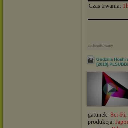
▬▬▬▬▬▬▬▬▬▬
Czas trwania:
1
▬▬▬▬▬▬▬▬▬▬
zachomikowany
Godzilla Hoshi
[2018].PLSUBB
gatunek:
Sci-Fi
produkcja:
Japo