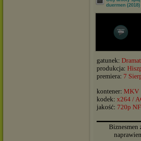
duermen (2018)
gatunek:
Dramat,
produkcja:
Hisz
premiera:
7 Sier
kontener:
MKV
kodek:
x264 / 
jakość:
720p N
▬▬▬▬▬▬▬▬▬▬
Biznesmen z
naprawien