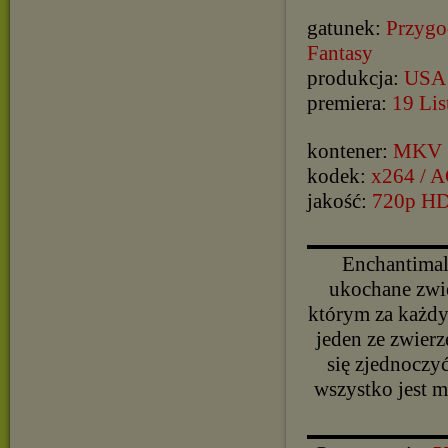
gatunek:
Przygo
Fantasy
produkcja:
USA
premiera:
19 Li
kontener:
MKV
kodek:
x264 / 
jakość:
720p H
▬▬▬▬▬▬▬▬▬▬
Enchantimal
ukochane zwie
którym za każdy
jeden ze zwierz
się zjednoczyć
wszystko jest m
▬▬▬▬▬▬▬▬▬▬