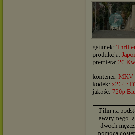
gatunek:
Thrille
produkcja:
Japo
premiera:
20 Kw
kontener:
MKV
kodek:
x264 / 
jakość:
720p Bl
▬▬▬▬▬▬▬▬▬▬
Film na podst
awaryjnego lą
dwóch mężczy
pomocą dostępn