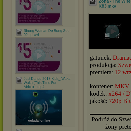
Żona - The Wif
K83
.mkv
Strong Woman Do Bong Soon
02...pl.avi
gatunek:
Dramat
produkcja:
Szwe
premiera:
12 wr
Just Dance 2018 Kids_ Waka
Waka (This Time For
kontener:
MKV
Africa)....mp4
kodek:
x264 / 
jakość:
720p Bl
▬▬▬▬▬▬▬▬▬▬
Podróż do Szwec
oglądaj online
żony prete