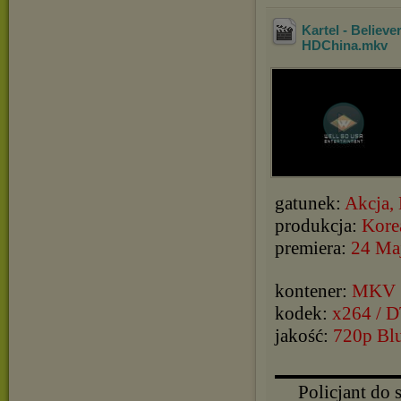
Kartel - Belie
HDChina
.mkv
gatunek:
Akcja,
produkcja:
Kore
premiera:
24 Ma
kontener:
MKV
kodek:
x264 / 
jakość:
720p Bl
▬▬▬▬▬▬▬▬▬▬
Policjant do 