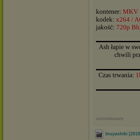
kontener:
MKV
kodek:
x264 / 
jakość:
720p Bl
▬▬▬▬▬▬▬▬▬▬
Ash łapie w sw
chwili pr
▬▬▬▬▬▬▬▬▬▬
Czas trwania:
1
▬▬▬▬▬▬▬▬▬▬
zachomikowany
Inuyashiki [20