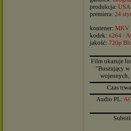
produkcja:
USA
premiera:
24 sty
kontener:
MKV
kodek:
x264 / 
jakość:
720p Bl
▬▬▬▬▬▬▬▬▬▬
Film ukazuje los
"Buszujący w 
wojennych, 
▬▬▬▬▬▬▬▬▬▬
Czas trwa
▬▬▬▬▬▬▬▬▬▬
Audio PL:
AC
▬▬▬▬▬▬▬▬▬▬
Subtitl