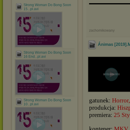
▬▬▬▬▬▬▬▬▬▬
Strong Woman Do Bong Soon
15...pl.avi
zachomikowany
Ánimas [2019].
Strong Woman Do Bong Soon
16 End...pl.avi
gatunek:
Horror,
Strong Woman Do Bong Soon
10...pl.avi
produkcja:
Hisz
premiera:
25 St
kontener:
MKV