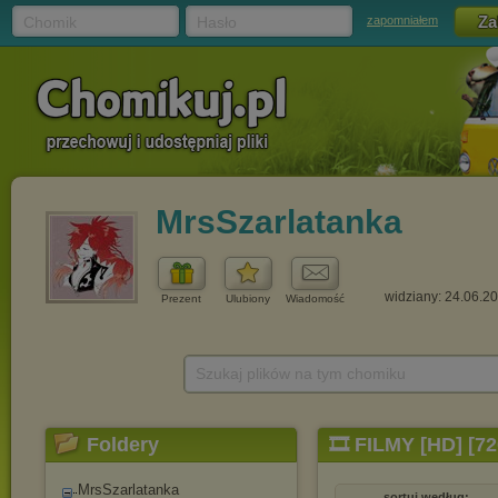
Chomik
Hasło
zapomniałem
MrsSzarlatanka
widziany: 24.06.2
Prezent
Ulubiony
Wiadomość
Szukaj plików na tym chomiku
Foldery
🎞️ FILMY [HD] [7
MrsSzarlatanka
sortuj według: