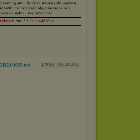
e) coming outu. Rodzice stawiają chłopakowi
ie wykluczony z kościoła, straci rodzinę i
wieka o siebie i swą tożsamość.
▬▬▬▬▬▬▬▬▬▬▬▬▬▬▬▬▬▬▬▬▬▬▬▬▬▬▬▬▬▬▬▬▬▬▬▬▬▬
0 kbps
Audio:
5.1 ch at 448 kbps
▬▬▬▬▬▬▬▬▬▬▬▬▬▬▬▬▬▬▬▬▬▬▬▬▬▬▬▬▬▬▬▬▬▬▬▬▬▬
.DD2.0-K8
3
.avi
1,79 GB
5 lut 19 16:18