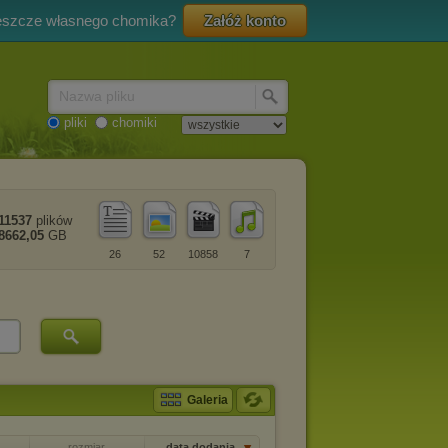
eszcze własnego chomika?
Załóż konto
Nazwa pliku
pliki
chomiki
11537
plików
8662,05
GB
26
52
10858
7
Galeria
rozmiar
data dodania