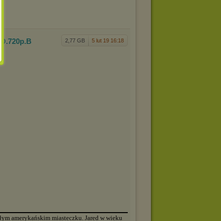
ED.720p.B
2,77 GB
5 lut 19 16:18
▬▬▬▬▬▬▬▬▬▬▬▬▬▬▬▬▬▬▬▬▬▬▬▬▬▬▬▬▬▬▬▬▬▬▬▬▬▬
małym amerykańskim miasteczku. Jared w wieku