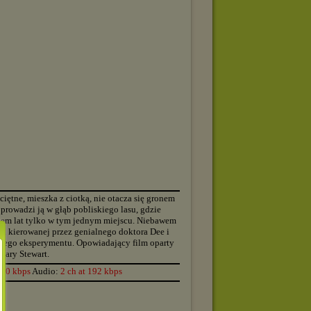
▬▬▬▬▬▬▬▬▬▬▬▬▬▬▬▬▬▬▬▬▬▬▬▬▬▬▬▬▬▬▬▬▬▬▬▬▬▬
ciętne, mieszka z ciotką, nie otacza się gronem
 prowadzi ją w głąb pobliskiego lasu, gdzie
iedem lat tylko w tym jednym miejscu. Niebawem
gii kierowanej przez genialnego doktora Dee i
cego eksperymentu. Opowiadający film oparty
 Mary Stewart.
▬▬▬▬▬▬▬▬▬▬▬▬▬▬▬▬▬▬▬▬▬▬▬▬▬▬▬▬▬▬▬▬▬▬▬▬▬▬
000 kbps
Audio:
2 ch at 192 kbps
▬▬▬▬▬▬▬▬▬▬▬▬▬▬▬▬▬▬▬▬▬▬▬▬▬▬▬▬▬▬▬▬▬▬▬▬▬▬