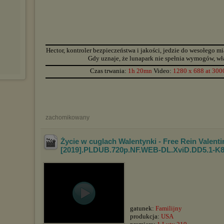
▬▬▬▬▬▬▬▬▬▬▬▬▬▬▬▬▬▬▬▬▬▬▬▬▬▬▬▬▬▬▬▬▬▬▬▬▬▬▬▬▬▬▬▬
Hector, kontroler bezpieczeństwa i jakości, jedzie do wesołego m
Gdy uznaje, że lunapark nie spełnia wymogów, wła
▬▬▬▬▬▬▬▬▬▬▬▬▬▬▬▬▬▬▬▬▬▬▬▬▬▬▬▬▬▬▬▬▬▬▬▬▬▬▬▬▬▬▬▬
Czas trwania:
1h 20mn
Video:
1280 x 688 at 300
▬▬▬▬▬▬▬▬▬▬▬▬▬▬▬▬▬▬▬▬▬▬▬▬▬▬▬▬▬▬▬▬▬▬▬▬▬▬▬▬▬▬▬▬
zachomikowany
Życie w cuglach Walentynki - Free Rein Valenti
[2019].PLDUB.720p.NF.WEB-DL.XviD.DD5.1-K
gatunek:
Familijny
produkcja:
USA