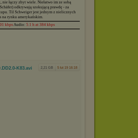
nie łączy zbyt wiele. Niełatwo im ze sobą
Schäfer) odkrywają szokującą prawdę - za
upu. Til Schweiger jest jednym z nielicznych
es na rynku amerykańskim.
▬▬▬▬▬▬▬▬▬▬▬▬▬▬▬▬▬▬▬▬▬▬▬▬▬▬▬▬▬▬▬▬▬▬▬▬▬▬
001 kbps
Audio:
5.1 h at 384 kbps
▬▬▬▬▬▬▬▬▬▬▬▬▬▬▬▬▬▬▬▬▬▬▬▬▬▬▬▬▬▬▬▬▬▬▬▬▬▬
D.DD2.0
-K83
.avi
2,21 GB
5 lut 19 16:18