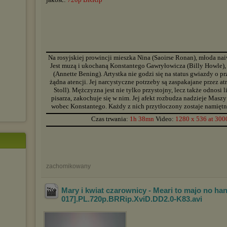
▬▬▬▬▬▬▬▬▬▬▬▬▬▬▬▬▬▬▬▬▬▬▬▬▬▬▬▬▬▬▬▬▬▬▬▬▬▬▬▬▬▬▬▬
Na rosyjskiej prowincji mieszka Nina (Saoirse Ronan), młoda naiw
Jest muzą i ukochaną Konstantego Gawryłowicza (Billy Howle), dr
(Annette Bening). Artystka nie godzi się na status gwiazdy o prz
żądna atencji. Jej narcystyczne potrzeby są zaspakajane przez 
Stoll). Mężczyzna jest nie tylko przystojny, lecz także odnosi 
pisarza, zakochuje się w nim. Jej afekt rozbudza nadzieje Masz
wobec Konstantego. Każdy z nich przytłoczony zostaje namiętnoś
▬▬▬▬▬▬▬▬▬▬▬▬▬▬▬▬▬▬▬▬▬▬▬▬▬▬▬▬▬▬▬▬▬▬▬▬▬▬▬▬▬▬▬▬
Czas trwania:
1h 38mn
Video:
1280 x 536 at 300
▬▬▬▬▬▬▬▬▬▬▬▬▬▬▬▬▬▬▬▬▬▬▬▬▬▬▬▬▬▬▬▬▬▬▬▬▬▬▬▬▬▬▬▬
zachomikowany
Mary i kwiat czarownicy - Meari to majo no han
017].PL.720p.BRRip.XviD.DD2.0-K83
.avi