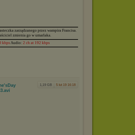
▬▬▬▬▬▬▬▬▬▬▬▬▬▬▬▬▬▬▬▬▬▬▬▬▬▬▬▬▬▬▬▬▬▬▬▬▬▬
iasteczka zarządzanego przez wampira Francisa.
ściciel zmienia go w umarlaka.
▬▬▬▬▬▬▬▬▬▬▬▬▬▬▬▬▬▬▬▬▬▬▬▬▬▬▬▬▬▬▬▬▬▬▬▬▬▬
0 kbps
Audio:
2 ch at 192 kbps
▬▬▬▬▬▬▬▬▬▬▬▬▬▬▬▬▬▬▬▬▬▬▬▬▬▬▬▬▬▬▬▬▬▬▬▬▬▬
ne's
Day
1,19 GB
5 lut 19 16:18
83
.avi