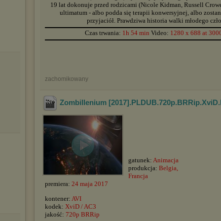
19 lat dokonuje przed rodzicami (Nicole Kidman, Russell Crow
ultimatum - albo podda się terapii konwersyjnej, albo zostan
przyjaciół. Prawdziwa historia walki młodego czło
▬▬▬▬▬▬▬▬▬▬▬▬▬▬▬▬▬▬▬▬▬▬▬▬▬▬▬▬▬▬▬▬▬▬▬▬▬▬▬▬▬▬▬▬
Czas trwania:
1h 54 min
Video:
1280 x 688 at 300
▬▬▬▬▬▬▬▬▬▬▬▬▬▬▬▬▬▬▬▬▬▬▬▬▬▬▬▬▬▬▬▬▬▬▬▬▬▬▬▬▬▬▬▬
zachomikowany
Zombillenium [2017].PLDUB.720p.BRRip.XviD
gatunek:
Animacja
produkcja:
Belgia,
Francja
premiera:
24 maja 2017
kontener:
AVI
kodek:
XviD / AC3
jakość:
720p BRRip