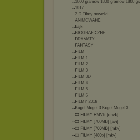
1800 gramów 1800 gramów 1800 g
1917
2 D Filmy nowości
ANIMOWANE
bajki
BIOGRAFICZNE
DRAMATY
FANTASY
FILM
FILM 1
FILM 2
FILM 3
FILM 3D
FILM 4
FILM 5
FILM 6
FILMY 2019
Kogel Mogel 3 Kogel Mogel 3
🎞️ FILMY RMVB [rmvb]
🎞️ FILMY [700MB] [avi]
🎞️ FILMY [700MB] [mkv]
🎞️ FILMY [480p] [mkv]