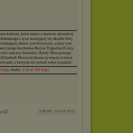
▬▬▬▬▬▬▬▬▬▬▬▬▬▬▬▬▬▬▬▬▬▬▬▬▬▬▬▬▬▬▬▬▬▬▬▬▬▬
na kobieta, która marzy o karierze aktorskiej.
amaturga i syna starzejącej się aktorki Iriny
emijającej sławie, jest krytyczna, a przy tym
atrakcyjnego kochanka Borysa Trigorina (Corey
liczne sukcesy literackie. Kiedy Nina poznaje
y (Elisabeth Moss) od dawna żywiącej uczucia
ciami, z którymi nie potrafi sobie poradzić.
▬▬▬▬▬▬▬▬▬▬▬▬▬▬▬▬▬▬▬▬▬▬▬▬▬▬▬▬▬▬▬▬▬▬▬▬▬▬
0 kbps
Audio:
2 ch at 192 kbps
▬▬▬▬▬▬▬▬▬▬▬▬▬▬▬▬▬▬▬▬▬▬▬▬▬▬▬▬▬▬▬▬▬▬▬▬▬▬
a [2
2,30 GB
5 lut 19 16:18