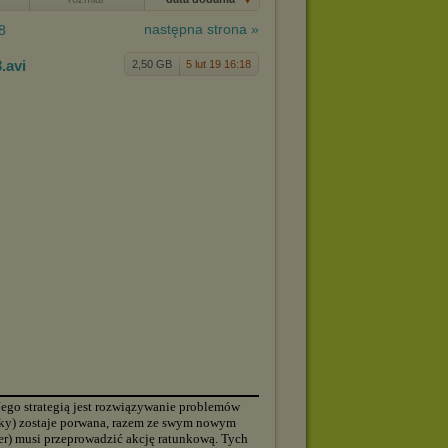
następna strona »
8
3
.avi
2,50 GB
5 lut 19 16:18
▬▬▬▬▬▬▬▬▬▬▬▬▬▬▬▬▬▬▬▬▬▬▬▬▬▬▬▬▬▬▬▬▬▬▬▬▬▬
. Jego strategią jest rozwiązywanie problemów
ky) zostaje porwana, razem ze swym nowym
er) musi przeprowadzić akcję ratunkową. Tych