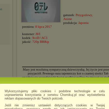
vi
gatunek:
Przygodowy,
Anime
produkcja:
Japonia
premiera:
8 lipca 2017
kontener:
AVI
kodek:
XviD / AC3
jakość:
720p BRRip
▬▬▬▬▬▬▬▬▬▬▬▬▬▬▬▬▬▬▬▬▬▬▬▬▬▬▬▬▬▬▬▬▬▬▬▬▬▬▬▬▬▬▬▬
Mary jest rezolutną sympatyczną dziewczynką. Jej życie jest prze
przyjaciół. Pewnego razu tajemniczy kot o czarnej sierści Tab
znajduje się czarodziejski kwiat rzadkiej rośliny kwitnącej co s
Mary znajduje stara latającą miotłę - ta zabiera ją do szkoły ma
panią Mumblechook. Tam dziewczynka wpada na trop przerażają
na książce dla dzieci autorstwa
Wykorzystujemy pliki cookies i podobne technologie w celu
▬▬▬▬▬▬▬▬▬▬▬▬▬▬▬▬▬▬▬▬▬▬▬▬▬▬▬▬▬▬▬▬▬▬▬▬▬▬▬▬▬▬▬▬
usprawnienia korzystania z serwisu Chomikuj.pl oraz wyświetlenia
Czas trwania:
1h 42mn 49s
Video:
1280 x 688 at 3
reklam dopasowanych do Twoich potrzeb.
▬▬▬▬▬▬▬▬▬▬▬▬▬▬▬▬▬▬▬▬▬▬▬▬▬▬▬▬▬▬▬▬▬▬▬▬▬▬▬▬▬▬▬▬
Jeśli nie zmienisz ustawień dotyczących cookies w Twojej
przeglądarce, wyrażasz zgodę na ich umieszczanie na Twoim