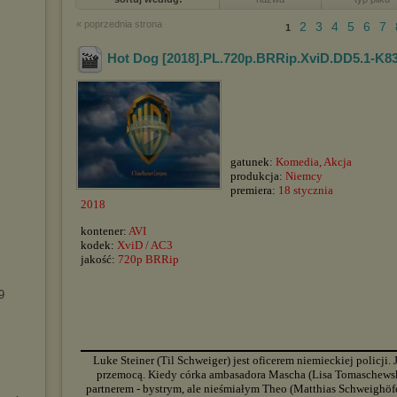
« poprzednia strona
2
3
4
5
6
7
1
Hot Dog [2018].PL.720p.BRRip.XviD.DD5.1-K8
gatunek:
Komedia, Akcja
produkcja:
Niemcy
premiera:
18 stycznia
2018
kontener:
AVI
kodek:
XviD / AC3
jakość:
720p BRRip
9
▬▬▬▬▬▬▬▬▬▬▬▬▬▬▬▬▬▬▬▬▬▬▬▬▬▬▬▬▬▬▬▬▬▬▬▬▬▬▬▬▬▬▬▬
Luke Steiner (Til Schweiger) jest oficerem niemieckiej policji
przemocą. Kiedy córka ambasadora Mascha (Lisa Tomaschews
partnerem - bystrym, ale nieśmiałym Theo (Matthias Schweighöf