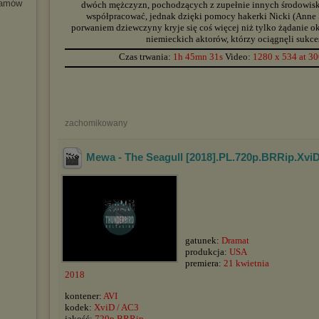
ramów
dwóch mężczyzn, pochodzących z zupełnie innych środowisk, 
współpracować, jednak dzięki pomocy hakerki Nicki (Anne 
porwaniem dziewczyny kryje się coś więcej niż tylko żądanie ok
niemieckich aktorów, którzy ociągnęli sukc
▬▬▬▬▬▬▬▬▬▬▬▬▬▬▬▬▬▬▬▬▬▬▬▬▬▬▬▬▬▬▬▬▬▬▬▬▬▬▬▬▬▬▬▬
Czas trwania:
1h 45mn 31s
Video:
1280 x 534 at 3
▬▬▬▬▬▬▬▬▬▬▬▬▬▬▬▬▬▬▬▬▬▬▬▬▬▬▬▬▬▬▬▬▬▬▬▬▬▬▬▬▬▬▬▬
zachomikowany
Mewa - The Seagull [2018].PL.720p.BRRip.Xvi
gatunek:
Dramat
produkcja:
USA
premiera:
21 kwietnia
2018
kontener:
AVI
kodek:
XviD / AC3
jakość:
720p BRRip