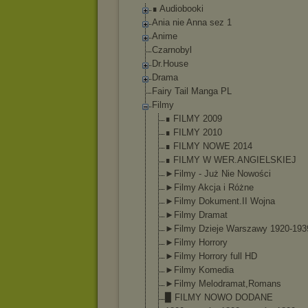
∎ Audiobooki
Ania nie Anna sez 1
Anime
Czarnobyl
Dr.House
Drama
Fairy Tail Manga PL
Filmy
∎ FILMY 2009
∎ FILMY 2010
∎ FILMY NOWE 2014
∎ FILMY W WER.ANGIELSKIE
J
►Filmy - Już Nie Nowości
►Filmy Akcja i Różne
►Filmy Dokument.II Wojna
►Filmy Dramat
►Filmy Dzieje Warszawy 1920-193
►Filmy Horrory
►Filmy Horrory full HD
►Filmy Komedia
►Filmy Melodramat,Rom
ans
▉ FILMY NOWO DODANE