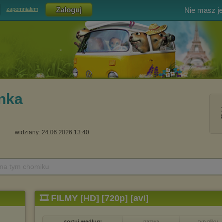
Nie masz j
zapomniałem
nka
widziany: 24.06.2026 13:40
 na tym chomiku
🎞️ FILMY [HD] [720p] [avi]
sortuj według:
nazwa
typ pliku