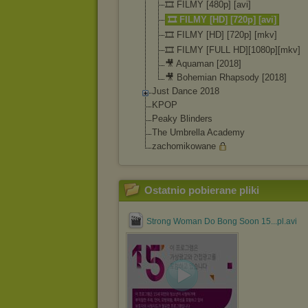
🎞️ FILMY [480p] [avi]
🎞️ FILMY [HD] [720p] [avi]
🎞️ FILMY [HD] [720p] [mkv]
🎞️ FILMY [FULL HD][1080p][mkv
]
🎥 Aquaman [2018]
🎥 Bohemian Rhapsody [2018]
Just Dance 2018
KPOP
Peaky Blinders
The Umbrella Academy
zachomikowane
Ostatnio pobierane pliki
Strong Woman Do Bong Soon 15...pl.avi