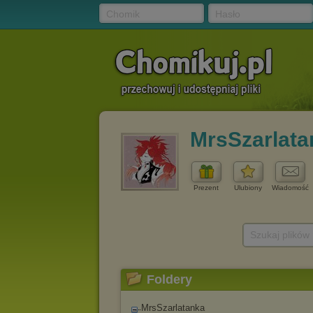
Chomik
Hasło
MrsSzarlata
Prezent
Ulubiony
Wiadomość
Szukaj plików
Foldery
MrsSzarlatanka