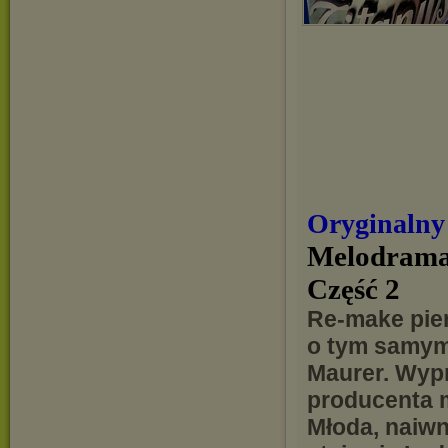
Oryginalny
Melodramat
Część 2
Re-make pie
o tym samym
Maurer. Wyp
producenta m
Młoda, naiwn