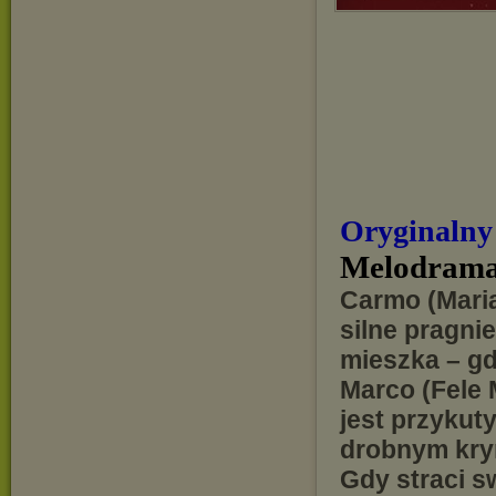
Oryginalny
Melodrama
Carmo (Maria
silne pragni
mieszka – gd
Marco (Fele M
jest przykut
drobnym krym
Gdy straci sw