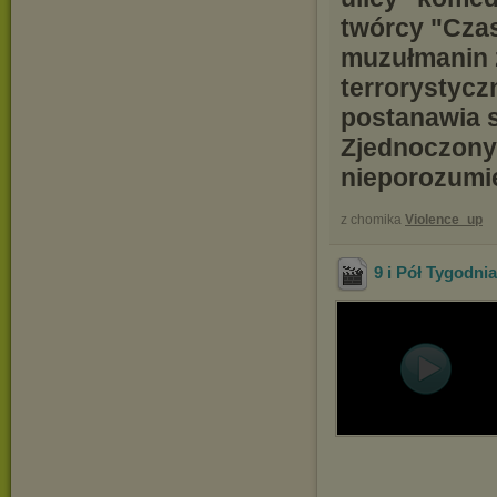
twórcy "Cza
muzułmanin 
terrorystycz
postanawia 
Zjednoczony
nieporozumie
z chomika
Violence_up
9 i Pół Tygodn