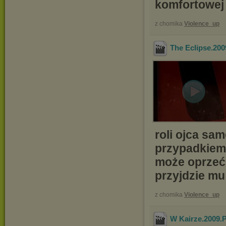
komfortowej 
z chomika
Violence_up
The Eclipse.20
roli ojca sa
przypadkiem 
może oprzeć 
przyjdzie m
z chomika
Violence_up
W Kairze.2009.