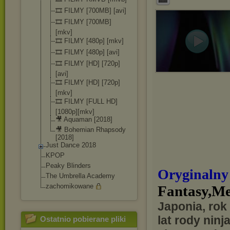
🎞️ FILMY [700MB] [avi]
🎞️ FILMY [700MB]
[mkv]
🎞️ FILMY [480p] [mkv]
🎞️ FILMY [480p] [avi]
🎞️ FILMY [HD] [720p]
[avi]
🎞️ FILMY [HD] [720p]
[mkv]
🎞️ FILMY [FULL HD]
[1080p][mkv
]
🎥 Aquaman [2018]
🎥 Bohemian Rhapsody
[2018]
Just Dance 2018
KPOP
Peaky Blinders
Oryginalny
The Umbrella Academy
zachomikowane
Fantasy,M
Japonia, rok
lat rody ninj
Ostatnio pobierane pliki