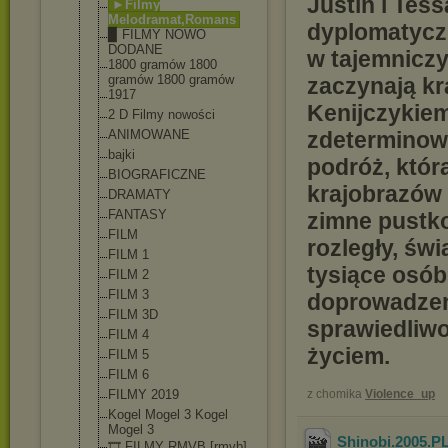
Justin i Tess
►Filmy
Melodramat,Rom
ans
dyplomatyczn
▉ FILMY NOWO
DODANE
w tajemnicz
1800 gramów 1800
gramów 1800 gramów
zaczynają kr
1917
Kenijczykiem,
2 D Filmy nowości
ANIMOWANE
zdeterminowa
bajki
podróż, któr
BIOGRAFICZNE
krajobrazów 
DRAMATY
FANTASY
zimne pustk
FILM
rozległy, św
FILM 1
tysiące osób
FILM 2
FILM 3
doprowadzen
FILM 3D
sprawiedliwoś
FILM 4
życiem.
FILM 5
FILM 6
FILMY 2019
z chomika
Violence_up
Kogel Mogel 3 Kogel
Mogel 3
Shinobi.2005.P
🎞️ FILMY RMVB [rmvb]