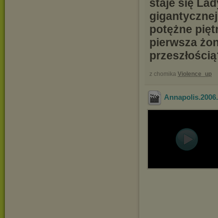
staje się La
gigantycznej
potężne pięt
pierwsza żon
przeszłością
z chomika
Violence_up
Annapolis.2006