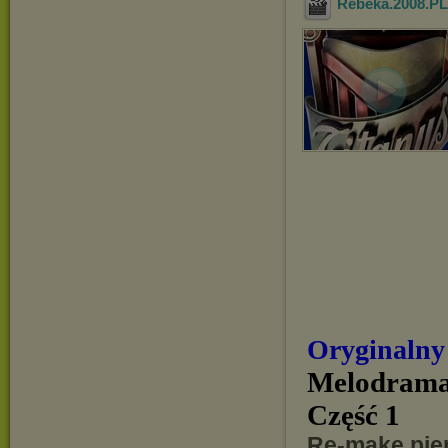
Rebeka.2008.P
Oryginalny
Melodramat
Część 1
Re-make pie