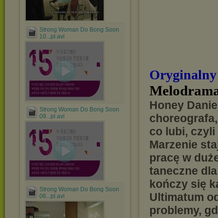
Strong Woman Do Bong Soon
10...pl.avi
Oryginalny
Melodrama
Honey Daniel
Strong Woman Do Bong Soon
choreografa,
09...pl.avi
co lubi, czy
Marzenie sta
pracę w duże
taneczne dla
kończy się k
Strong Woman Do Bong Soon
Ultimatum od
06...pl.avi
problemy, g