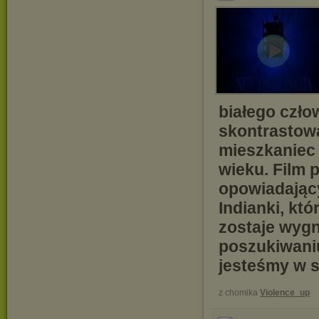
białego czło
skontrastowa
mieszkaniec 
wieku. Film 
opowiadający
Indianki, kt
zostaje wygn
poszukiwaniu
jesteśmy w s
z chomika
Violence_up