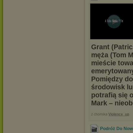
Grant (Patri
męża (Tom 
mieście towa
emerytowany 
Pomiędzy doj
środowisk lu
potrafią się
Mark – nieobe
z chomika
Violence_up
Podróż Do Nowe