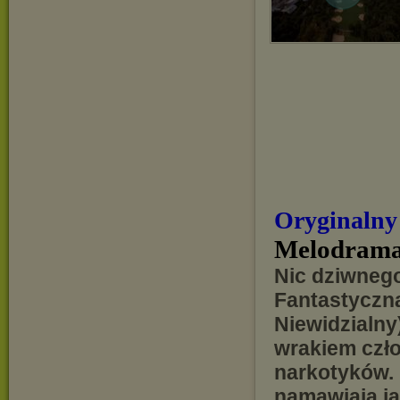
Oryginalny
Melodrama
Nic dziwnego
Fantastyczna
Niewidzialny
wrakiem czło
narkotyków. 
namawiają ją