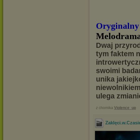
Oryginalny
Melodrama
Dwaj przyrod
tym faktem ni
introwertyczn
swoimi badan
unika jakiejk
niewolnikiem
ulega zmianie
z chomika
Violence_up
Zaklęci.w.Czas