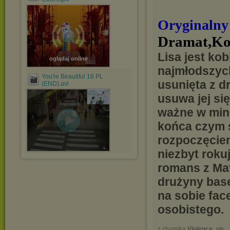
Oryginalny
Dramat,Ko
Lisa jest kob
oglądaj online
najmłodszych 
You're Beautiful 16 PL
usunięta z 
(END).avi
usuwa jej si
ważne w minu
końca czym s
rozpoczęciem
niezbyt roku
romans z Mat
drużyny bas
na sobie fac
osobistego.
z chomika
Violence_up