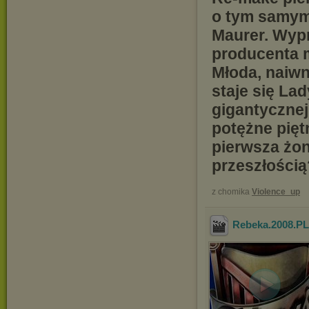
o tym samym
Maurer. Wyp
producenta m
Młoda, naiwn
staje się La
gigantycznej
potężne pięt
pierwsza żon
przeszłością
z chomika
Violence_up
Rebeka.2008.P