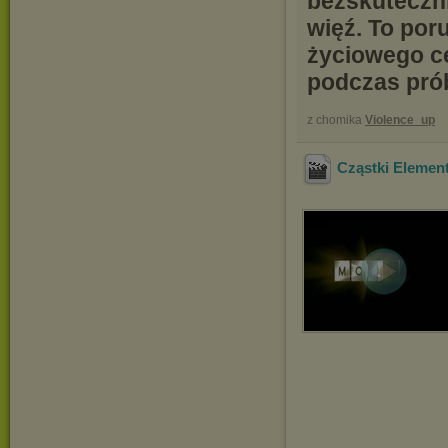
bezskuteczni
więź. To por
życiowego ce
podczas prób
z chomika
Violence_up
Cząstki Eleme