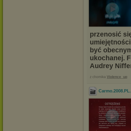
przenosić si
umiejętności
być obecnym
ukochanej. F
Audrey Niffe
z chomika
Violence_up
Carmo.2008.PL