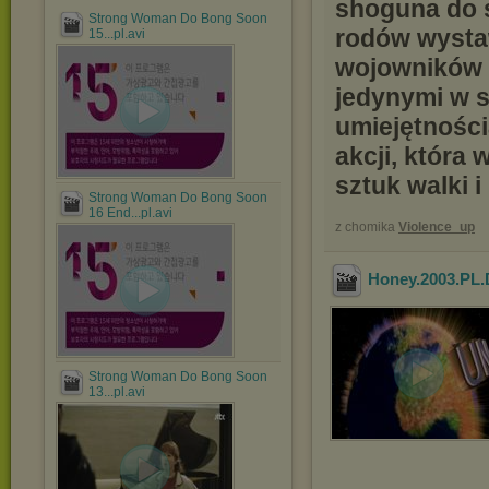
shoguna do s
Strong Woman Do Bong Soon
rodów wysta
15...pl.avi
wojowników n
jedynymi w s
umiejętności
akcji, która
sztuk walki i 
Strong Woman Do Bong Soon
16 End...pl.avi
z chomika
Violence_up
Honey.2003.PL
Strong Woman Do Bong Soon
13...pl.avi