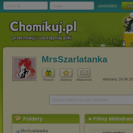
Chomik
Hasło
zapomniałem
MrsSzarlatanka
widziany: 24.06.2
Prezent
Ulubiony
Wiadomość
Szukaj plików na tym chomiku
Foldery
►Filmy Melodra
MrsSzarlatanka
sortuj według: