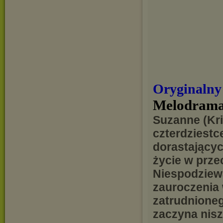
Oryginalny
Melodrama
Suzanne (Kri
czterdziestce
dorastającyc
życie w prze
Niespodziew
zauroczenia 
zatrudnioneg
zaczyna nisz