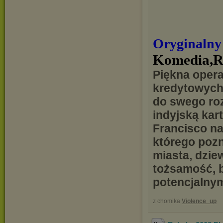
Oryginalny
Komedia,
Piękna operat
kredytowych 
do swego ro
indyjską kar
Francisco na
którego pozn
miasta, dzie
tożsamość, b
potencjalny
z chomika
Violence_up