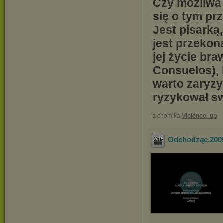
Czy możliwa 
się o tym pr
Jest pisarką
jest przekon
jej życie b
Consuelos), 
warto zaryzy
ryzykował sw
z chomika
Violence_up
Odchodząc.200