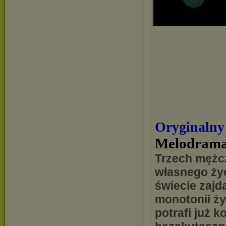
Oryginalny
Melodrama
Trzech mężcz
własnego życ
świecie zajd
monotonii życ
potrafi już 