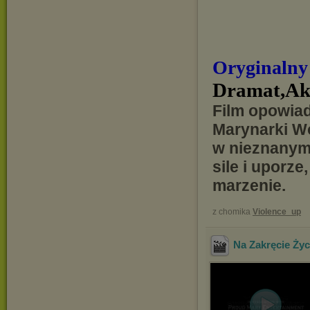
Oryginalny
Dramat,Ak
Film opowiad
Marynarki Wo
w nieznanym 
sile i uporz
marzenie.
z chomika
Violence_up
Na Zakręcie Ży