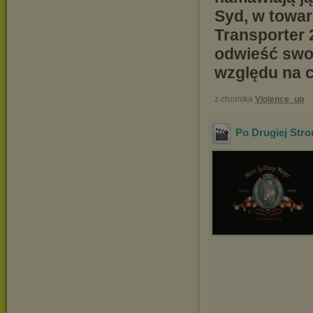
Syd, w towar
Transporter 
odwieść swoj
względu na 
z chomika
Violence_up
Po Drugiej Str