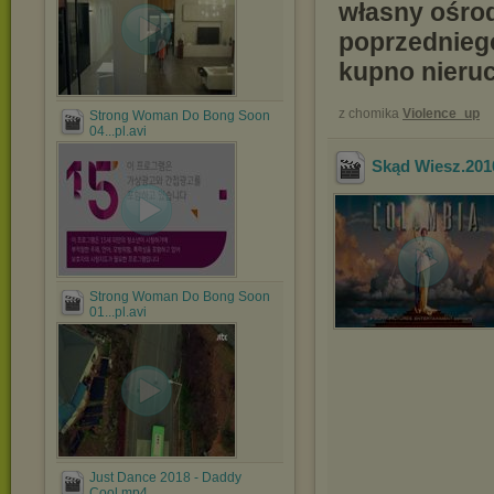
własny ośrod
poprzedniego
kupno nieru
z chomika
Violence_up
Strong Woman Do Bong Soon
04...pl.avi
Skąd Wiesz.201
Strong Woman Do Bong Soon
01...pl.avi
Just Dance 2018 - Daddy
Cool.mp4