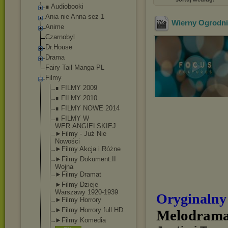
∎ Audiobooki
Ania nie Anna sez 1
Wierny Ogrodn
Anime
Czarnobyl
Dr.House
Drama
Fairy Tail Manga PL
Filmy
∎ FILMY 2009
∎ FILMY 2010
∎ FILMY NOWE 2014
∎ FILMY W
WER.ANGIELSKIE
J
►Filmy - Już Nie
Nowości
►Filmy Akcja i Różne
►Filmy Dokument.II
Wojna
►Filmy Dramat
►Filmy Dzieje
Warszawy 1920-1939
Oryginalny
►Filmy Horrory
►Filmy Horrory full HD
Melodramat
►Filmy Komedia