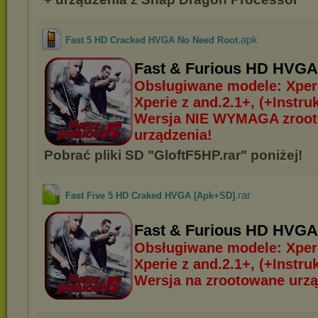
.apk
Fast 5 HD Cracked HVGA No Need Root
Fast & Furious HD HVG
Obsługiwane modele: Xperi
Xperie z and.2.1+, (+Instruk
Wersja NIE WYMAGA zroo
urządzenia!
Pobrać pliki SD "GloftF5HP.rar" poniżej!
.rar
Fast Five 5 HD Craked HVGA [Apk+SD]
Fast & Furious HD HVG
Obsługiwane modele: Xperi
Xperie z and.2.1+, (+Instruk
Wersja na zrootowane urzą