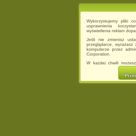
Wykorzystujemy pliki c
usprawnienia korzyst
wyświetlenia reklam dop
Jeśli nie zmienisz ust
przeglądarce, wyrażasz
komputerze przez admin
Corporation.
W każdej chwili możesz
cookies w swojej przeglą
w naszej Pol
Prze
http://chomikuj.pl/Polity
Jednocześnie informuje
może spowodować ogr
Chomikuj.pl.
W przypadku braku twojej
prosimy o opuszczenie se
Wykorzystanie plików c
(dostosowanie reklam do
działań marketingowych).