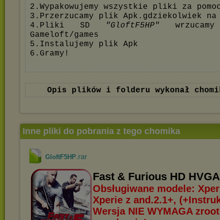
2.Wypakowujemy wszystkie pliki za pomo
3.Przerzucamy plik Apk.gdziekolwiek na
4.Pliki SD
"GloftF5HP"
wrzucamy
Gameloft/games
5.Instalujemy plik Apk
6.Gramy!
Opis plików i folderu wykonał chomi
Inne pliki do pobrania z tego chomika
.rar
GloftF5HP
Fast & Furious HD HVG
Obsługiwane modele: Xperi
Xperie z and.2.1+, (+Instruk
Wersja NIE WYMAGA zroo