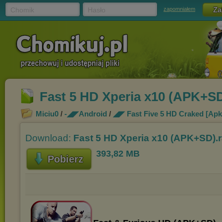
Chomik
Hasło
zapomniałem
Fast 5 HD Xperia x10 (APK+SD
Miciu0
/
-◢◤Android
/
◢◤ Fast Five 5 HD Craked [Apk
Download:
Fast 5 HD Xperia x10 (APK+SD).r
393,82 MB
Pobierz