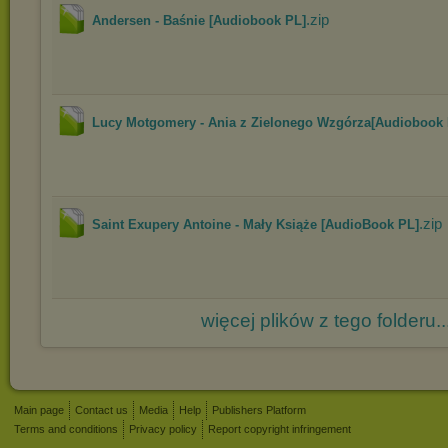
.zip
Andersen - Baśnie [Audiobook PL]
Lucy Motgomery - Ania z Zielonego Wzgórza[Audiobook 
.zip
Saint Exupery Antoine - Mały Książe [AudioBook PL]
więcej plików z tego folderu..
Main page
Contact us
Media
Help
Publishers Platform
Terms and conditions
Privacy policy
Report copyright infringement