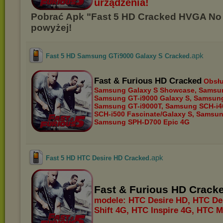
urządzenia!
Pobrać Apk "Fast 5 HD Cracked HVGA No
powyżej!
.apk
Fast 5 HD Samsung GTi9000 Galaxy S Cracked
Fast & Furious HD Cracked
Obsł
Samsung Galaxy S Showcase, Samsun
Samsung GT-i9000 Galaxy S, Samsung
Samsung GT-i9000T, Samsung SCH-i4
SCH-i500 Fascinate/Galaxy S, Samsun
Samsung SPH-D700 Epic 4G
.apk
Fast 5 HD HTC Desire HD Cracked
Fast & Furious HD Crack
modele: HTC Desire HD, HTC De
Shift 4G, HTC Inspire 4G, HTC 