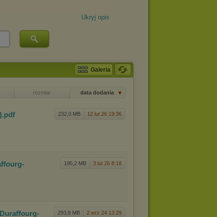
Ukryj opis
Galeria
rozmiar
data dodania
)
.pdf
232,0 MB
12 lut 26 19:36
ff
ourg-
195,2 MB
3 lut 26 8:18
(Dura
ffourg-
293,8 MB
2 wrz 24 13:29