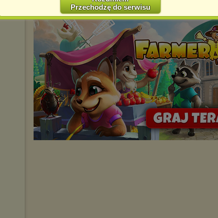
Przechodzę do serwisu
Jednocześnie informujemy że zmiana ustawień przeglądarki może
spowodować ograniczenie korzystania ze strony Chomikuj.pl.
W przypadku braku twojej zgody na akceptację cookies niestety
prosimy o opuszczenie serwisu chomikuj.pl.
Wykorzystanie plików cookies
przez
Zaufanych Partnerów
(dostosowanie reklam do Twoich potrzeb, analiza skuteczności działań
marketingowych).
Wyrażenie sprzeciwu spowoduje, że wyświetlana Ci reklama nie
będzie dopasowana do Twoich preferencji, a będzie to reklama
wyświetlona przypadkowo.
Istnieje możliwość zmiany ustawień przeglądarki internetowej w
sposób uniemożliwiający przechowywanie plików cookies na
urządzeniu końcowym. Można również usunąć pliki cookies,
dokonując odpowiednich zmian w ustawieniach przeglądarki
internetowej.
Pełną informację na ten temat znajdziesz pod adresem
http://chomikuj.pl/PolitykaPrywatnosci.aspx
.