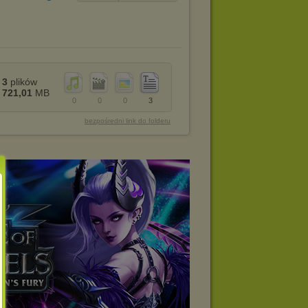
3
plików
721,01
MB
0
0
0
3
bezpośredni link do folderu