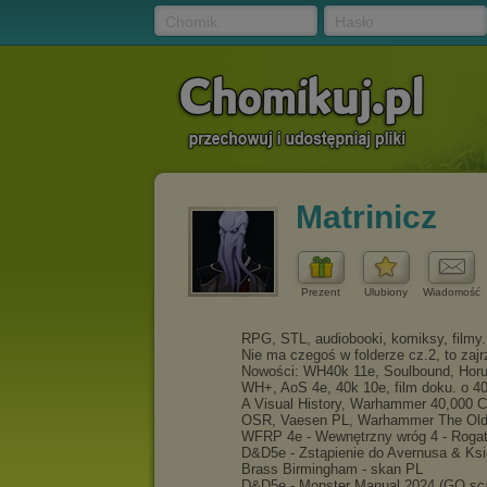
Chomik
Hasło
Matrinicz
Prezent
Ulubiony
Wiadomość