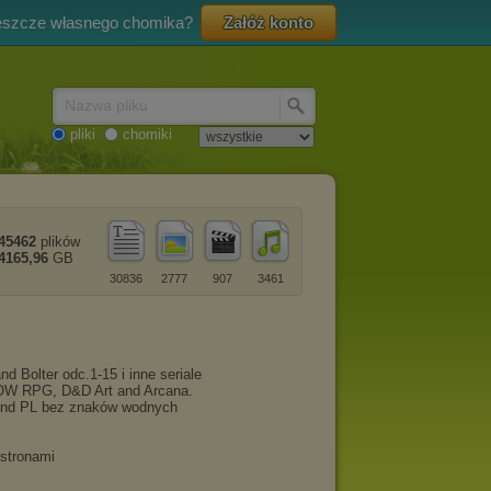
eszcze własnego chomika?
Załóż konto
Nazwa pliku
pliki
chomiki
45462
plików
4165,96
GB
30836
2777
907
3461