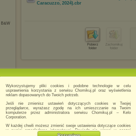
Caracuzzo, 2024)
.cbr
 & B&W
Pobierz
Zachomikuj
folder
folder
Wykorzystujemy pliki cookies i podobne technologie w celu
usprawnienia korzystania z serwisu Chomikuj.pl oraz wyświetlenia
reklam dopasowanych do Twoich potrzeb.
Jeśli nie zmienisz ustawień dotyczących cookies w Twojej
przeglądarce, wyrażasz zgodę na ich umieszczanie na Twoim
komputerze przez administratora serwisu Chomikuj.pl – Kelo
Corporation.
W każdej chwili możesz zmienić swoje ustawienia dotyczące cookies
w swojej przeglądarce internetowej. Dowiedz się więcej w naszej
Polityce Prywatności -
http://chomikuj.pl/PolitykaPrywatnosci.aspx
.
Rozumiem