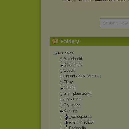
Szukaj plików
Foldery
Matrinicz
Audiobooki
Dokumenty
Ebooki
Figurki - druk 3d STL
Filmy
Galeria
Gry - planszówki
Gry - RPG
Gry wideo
Komiksy
_czasopisma
Alien, Predator
Barbarella