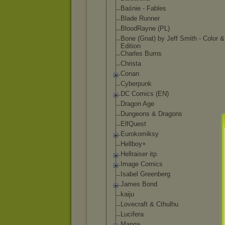
Baśnie - Fables
Blade Runner
BloodRayne (PL)
Bone (Gnat) by Jeff Smith - Color
Edition
Charles Burns
Christa
Conan
Cyberpunk
DC Comics (EN)
Dragon Age
Dungeons & Dragons
ElfQuest
Eurokomiksy
Hellboy+
Hellraiser itp
Image Comics
Isabel Greenberg
James Bond
kaiju
Lovecraft & Cthulhu
Lucifera
Manga