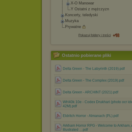
X-O Manowar
Y Ostatni z mężczyzn
Koncerty, teledyski
Muzyka
Prywatne
Pokazuj foldery i treści
Ostatnio pobierane pliki
Delta Green - The Labyrinth (2019).pdf
Delta Green - The Complex (2019).pdf
Delta Green - ARCHINT (2021).pdf
WH40k 10e - Codex Drukhari (photo ocr id
42M).pdf
Eldritch Horror - Almanach (PL).pdf
Arkham Horror RPG - Welcome to Arkham, 
Illustrated ....pdf