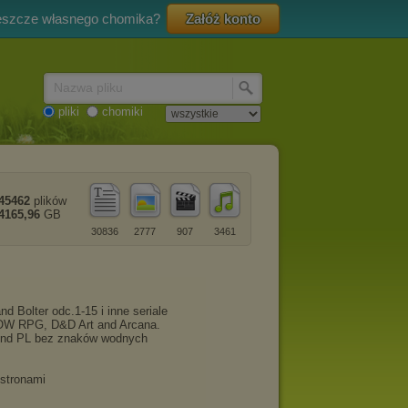
eszcze własnego chomika?
Załóż konto
Nazwa pliku
pliki
chomiki
45462
plików
4165,96
GB
30836
2777
907
3461