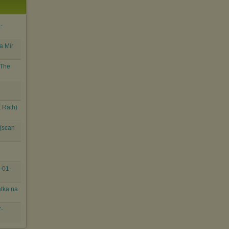
-
a Mir
 The
t Rath)
(scan
2-01-
atka na
7-