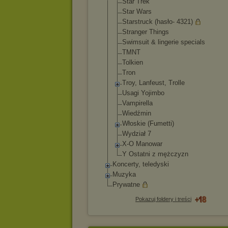
Star Trek
Star Wars
Starstruck (hasło- 4321)
Stranger Things
Swimsuit & lingerie specials
TMNT
Tolkien
Tron
Troy, Lanfeust, Trolle
Usagi Yojimbo
Vampirella
Wiedźmin
Włoskie (Fumetti)
Wydział 7
X-O Manowar
Y Ostatni z mężczyzn
Koncerty, teledyski
Muzyka
Prywatne
Pokazuj foldery i treści