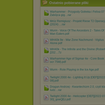
Ostatnio pobierane pliki
Warhammer - Przygody Gotreka i Felixa 07 
Zabójca gig....rar
Mróz Remigiusz - Projekt Riese T2 Operacj
(2024) ....rar
Wurm - Voice Of The Ancestors 2 - Tales Of
Man Eaters.pdf
WH40k 9e - War Zone Nachmund - Vigilus
Alone.pdf
WH40k - The Infinite and the Divine (Rober
[202....7z
Warhammer Age of Sigmar 4e - Core Book 
ocr 75M).pdf
Wurm - Role Playing in the Ice Age.pdf
Twilight 2000 4e - Lighting It Up [OEF][202
08].pdf
Dragan Andrzej - Kwantechizm 2.0, czyli kl
ludz....rar
Twilight 2000 4e - Helicopter [OEF][2022-0
30]_goeQEz.pdf