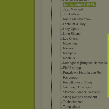
Ian Kaledine 1-10 PL
Jazz Maynard
Jim Cutlass
Kasta Metabaronów
Lanfeust & Troy
Lasy Opalu
Lone Sloane
Luc Orient
Maxentius
Megalex
Memphis
Moebius
Nottingham [Brugeas-He
rzet-Del
Pieśń strzyg
Prawdziwa Historia Leo Roi
Ravermoon
Rozbitkowie z Ythaq
Samuraj (Di Giorgio)
Skorpion (Marini, Desberg)
Śnieg (Neige Fondation)
Technokapła
ni
Templariusz