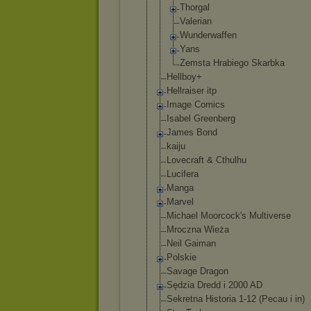
Thorgal
Valerian
Wunderwaffe
n
Yans
Zemsta Hrabiego Skarbka
Hellboy+
Hellraiser itp
Image Comics
Isabel Greenberg
James Bond
kaiju
Lovecraft & Cthulhu
Lucifera
Manga
Marvel
Michael Moorcock's Multiverse
Mroczna Wieża
Neil Gaiman
Polskie
Savage Dragon
Sędzia Dredd i 2000 AD
Sekretna Historia 1-12 (Pecau i in)