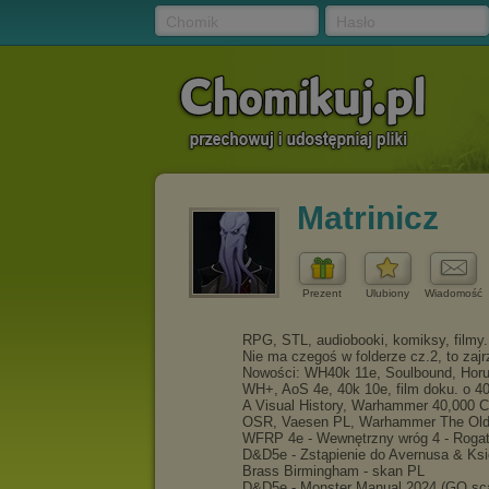
Chomik
Hasło
Matrinicz
Prezent
Ulubiony
Wiadomość