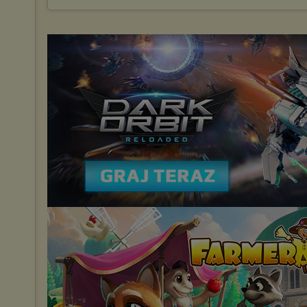
Wykorzystanie plików cookies
przez
Zaufanych Partnerów
(dostosowanie reklam do Twoich potrzeb, analiza skuteczności działań
marketingowych).
Wyrażenie sprzeciwu spowoduje, że wyświetlana Ci reklama nie
będzie dopasowana do Twoich preferencji, a będzie to reklama
wyświetlona przypadkowo.
Istnieje możliwość zmiany ustawień przeglądarki internetowej w
sposób uniemożliwiający przechowywanie plików cookies na
urządzeniu końcowym. Można również usunąć pliki cookies,
dokonując odpowiednich zmian w ustawieniach przeglądarki
internetowej.
Pełną informację na ten temat znajdziesz pod adresem
http://chomikuj.pl/PolitykaPrywatnosci.aspx
.