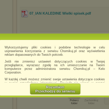
07_IAN KALEDINE Wielki spisek
.pdf
09_IAN KALEDINE Tajemnica zamku Flambard
Wykorzystujemy pliki cookies i podobne technologie w celu
usprawnienia korzystania z serwisu Chomikuj.pl oraz wyświetlenia
reklam dopasowanych do Twoich potrzeb.
Jeśli nie zmienisz ustawień dotyczących cookies w Twojej
10_IAN KALEDINE Dottore serpenti
.pdf
lac
]
przeglądarce, wyrażasz zgodę na ich umieszczanie na Twoim
komputerze przez administratora serwisu Chomikuj.pl – Kelo
Corporation.
W każdej chwili możesz zmienić swoje ustawienia dotyczące cookies
w swojej przeglądarce internetowej. Dowiedz się więcej w naszej
Polityce Prywatności -
http://chomikuj.pl/PolitykaPrywatnosci.aspx
.
Rozumiem
Przechodzę do serwisu
Jednocześnie informujemy że zmiana ustawień przeglądarki może
spowodować ograniczenie korzystania ze strony Chomikuj.pl.
Pobierz
Zachomikuj
folder
folder
W przypadku braku twojej zgody na akceptację cookies niestety
prosimy o opuszczenie serwisu chomikuj.pl.