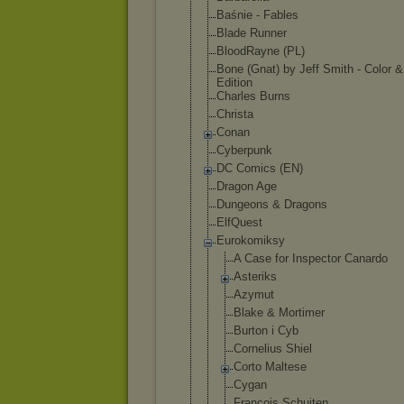
Baśnie - Fables
Blade Runner
BloodRayne (PL)
Bone (Gnat) by Jeff Smith - Color
Edition
Charles Burns
Christa
Conan
Cyberpunk
DC Comics (EN)
Dragon Age
Dungeons & Dragons
ElfQuest
Eurokomiksy
A Case for Inspector Canardo
Asteriks
Azymut
Blake & Mortimer
Burton i Cyb
Cornelius Shiel
Corto Maltese
Cygan
François Schuiten