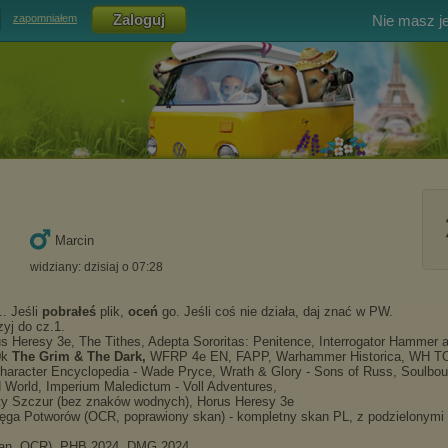
Nie masz j
zapomniałem
Marcin
widziany: dzisiaj o 07:28