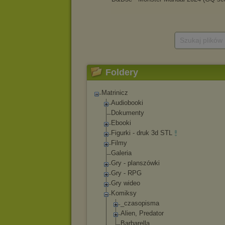
Szukaj plików
Foldery
Matrinicz
Audiobooki
Dokumenty
Ebooki
Figurki - druk 3d STL
Filmy
Galeria
Gry - planszówki
Gry - RPG
Gry wideo
Komiksy
_czasopisma
Alien, Predator
Barbarella