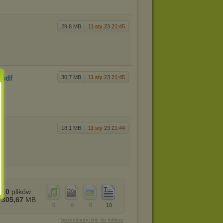
29,8 MB
11 sty 23 21:45
.pdf
30,7 MB
11 sty 23 21:45
18,1 MB
11 sty 23 21:44
10
plików
305,67
MB
0
0
0
10
bezpośredni link do folderu