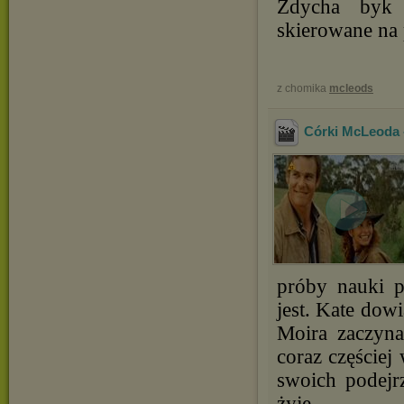
Zdycha byk n
skierowane na p
z chomika
mcleods
Córki McLeoda -
próby nauki po
jest. Kate dow
Moira zaczyna
coraz częściej
swoich podejr
żyje.