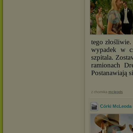
tego złośliwie
wypadek w cz
szpitala. Zost
ramionach Dr
Postanawiają s
z chomika
mcleods
Córki McLeoda 