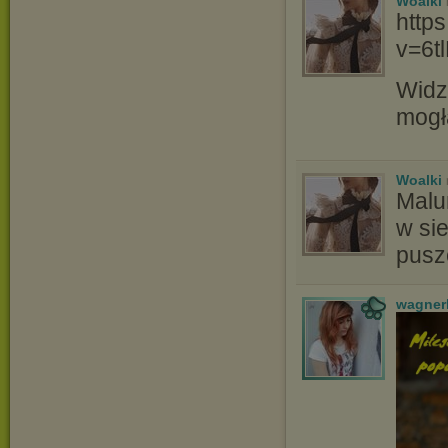
Woalki
http
v=6t
Widz
mogł
Woalki
Malu
w si
pusz
wagner