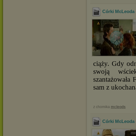
Córki McLeoda -
ciąży. Gdy odn
swoją wście
szantażowała F
sam z ukochan
z chomika
mcleods
Córki McLeoda -