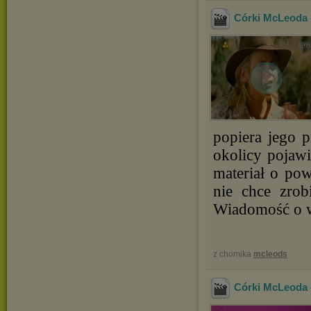
Córki McLeoda -
popiera jego 
okolicy pojawi
materiał o pow
nie chce zrob
Wiadomość o wy
z chomika
mcleods
Córki McLeoda 