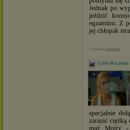
pomyliła się 
Jednak po wyp
jeździć konn
egzaminu. Z p
jej chłopak stra
z chomika
mcleods
Córki McLeoda -
specjalnie do
zarazić ciężką
mąż Moiry - 