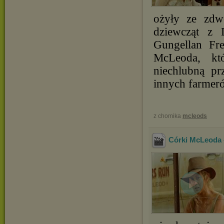
ożyły ze zdwo
dziewcząt z 
Gungellan Fr
McLeoda, kt
niechlubną pr
innych farmer
z chomika
mcleods
Córki McLeoda -