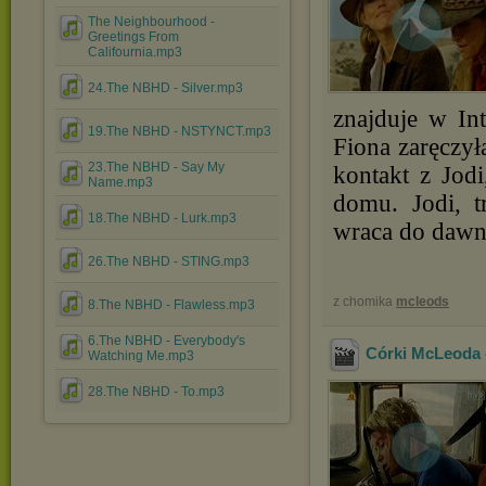
The Neighbourhood -
Greetings From
Califournia.mp3
24.The NBHD - Silver.mp3
znajduje w In
19.The NBHD - NSTYNCT.mp3
Fiona zaręczyła
23.The NBHD - Say My
kontakt z Jod
Name.mp3
domu. Jodi, t
18.The NBHD - Lurk.mp3
wraca do dawn
26.The NBHD - STING.mp3
z chomika
mcleods
8.The NBHD - Flawless.mp3
6.The NBHD - Everybody's
Córki McLeoda -
Watching Me.mp3
28.The NBHD - To.mp3