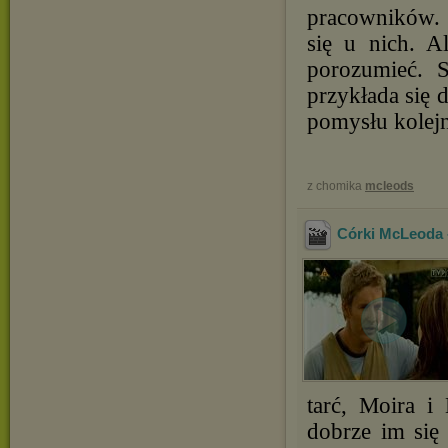
pracowników. 
się u nich. A
porozumieć. S
przykłada się 
pomysłu kolejn
z chomika
mcleods
Córki McLeoda -
tarć, Moira i
dobrze im się