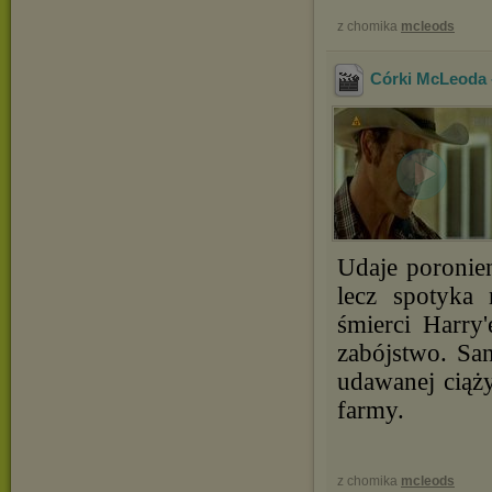
z chomika
mcleods
Córki McLeoda -
Udaje poronie
lecz spotyka 
śmierci Harry'
zabójstwo. San
udawanej ciąż
farmy.
z chomika
mcleods