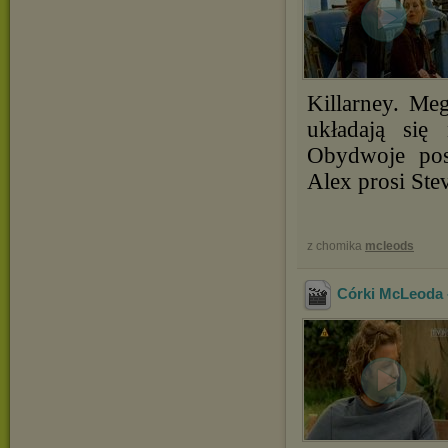
Killarney. Me
układają się
Obydwoje pos
Alex prosi Ste
z chomika
mcleods
Córki McLeoda -