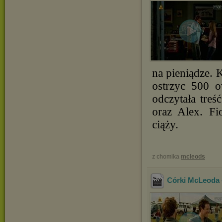
na pieniądze.
ostrzyc 500 o
odczytała treś
oraz Alex. Fi
ciąży.
z chomika
mcleods
Córki McLeoda -