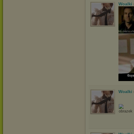
Woalki
Woalki