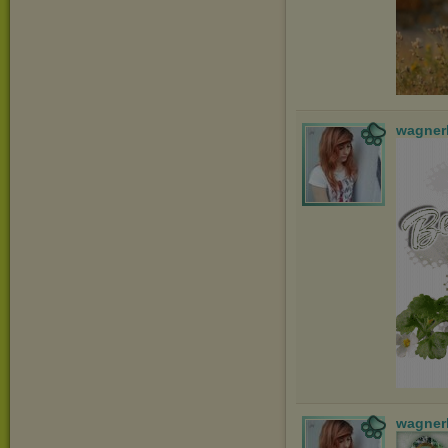
wagner
wagner