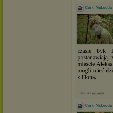
Córki McLeoda -
czasie byk P
postanawiają
mieście Aleksa
mogli mieć dzi
z Fioną.
z chomika
mcleods
Córki McLeoda -