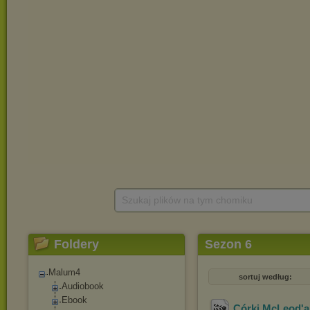
Szukaj plików na tym chomiku
Foldery
Sezon 6
Malum4
sortuj według:
Audiobook
Ebook
Córki McLeod'a 