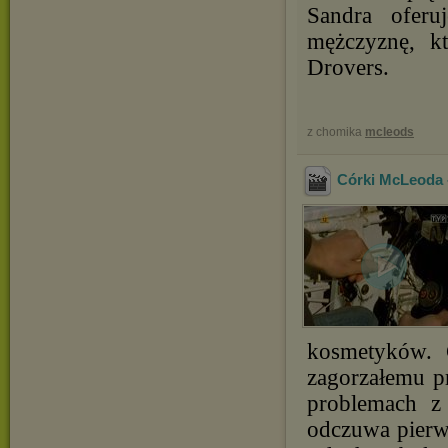
Sandra oferu
mężczyznę, k
Drovers.
z chomika
mcleods
Córki McLeoda 
kosmetyków. 
zagorzałemu pr
problemach z
odczuwa pierws