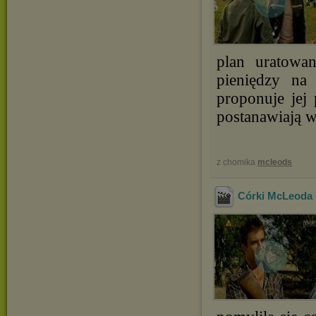
plan uratowa
pieniędzy na
proponuje jej
postanawiają w
z chomika
mcleods
Córki McLeoda -