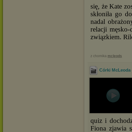
się, że Kate zo
skłoniła go do
nadal obrażony
relacji męsko
związkiem. Rile
z chomika
mcleods
Córki McLeoda -
quiz i dochodz
Fiona zjawia 