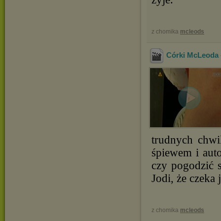
z chomika
mcleods
Córki McLeoda -
trudnych chwi
śpiewem i auto
czy pogodzić 
Jodi, że czeka
z chomika
mcleods