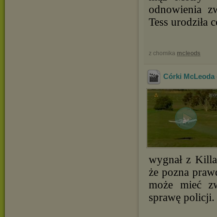
odnowienia z
Tess urodziła 
z chomika
mcleods
Córki McLeoda -
wygnał z Killa
że pozna prawd
może mieć zw
sprawę policji.