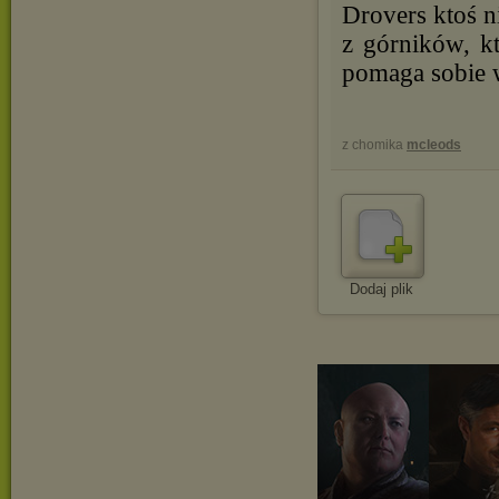
Drovers ktoś n
z górników, kt
pomaga sobie w
z chomika
mcleods
Dodaj plik