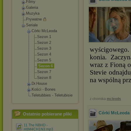
Filmy
Galeria
Muzyka
Prywatne
Seriale
Córki McLeoda
Sezon 1
Sezon 2
wyścigowego.
Sezon 3
Sezon 4
konia. Zaczyn
Sezon 5
wraz z Fioną o
Sezon 6
Stevie odnajdu
Sezon 7
Sezon 8
na wspólną prz
Dr.House
Kości - Bones
Teletubbies - Teletubisie
z chomika
mcleods
Córki McLeoda 
Ostatnio pobierane pliki
11.The NBHD -
H8M4CH1N3.mp3