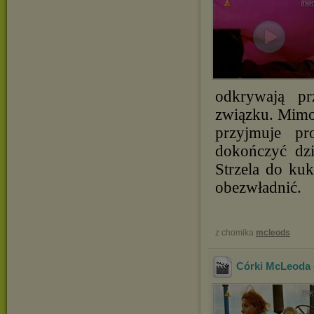
odkrywają pr
związku. Mimo
przyjmuje p
dokończyć dzi
Strzela do ku
obezwładnić.
z chomika
mcleods
Córki McLeoda 