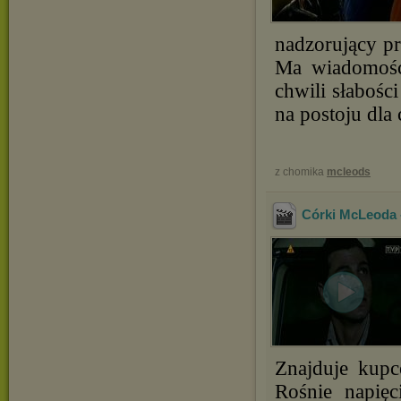
nadzorujący p
Ma wiadomość 
chwili słabośc
na postoju dla
z chomika
mcleods
Córki McLeoda -
Znajduje kupc
Rośnie napię