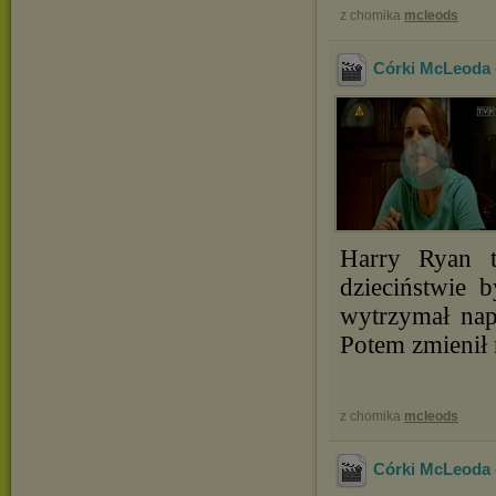
z chomika
mcleods
Córki McLeoda 
Harry Ryan t
dzieciństwie 
wytrzymał napi
Potem zmienił 
z chomika
mcleods
Córki McLeoda -