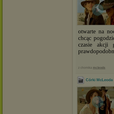
otwarte na no
chcąc pogodzi
czasie akcji
prawdopodobni
z chomika
mcleods
Córki McLeoda -