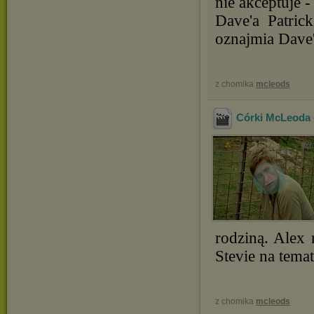
nie akceptuje -
Dave'a Patric
oznajmia Dave'
z chomika
mcleods
Córki McLeoda -
rodziną. Alex
Stevie na tema
z chomika
mcleods