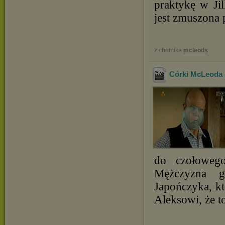
praktykę w Jil
jest zmuszona 
z chomika
mcleods
Córki McLeoda -
do czołowego
Mężczyzna gi
Japończyka, k
Aleksowi, że 