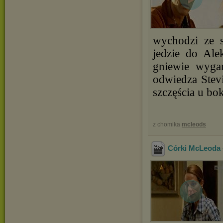
wychodzi ze s
jedzie do Al
gniewie wygan
odwiedza Stevi
szczęścia u bo
z chomika
mcleods
Córki McLeoda 