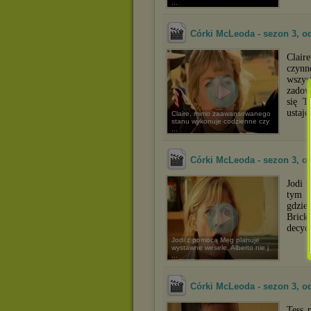
...
Córki McLeoda - sezon 3, od
Clair
czyn
wszys
zadow
się T
ustaj
Claire, mimo zaawansowanego
stanu wykonuje codzienne czy
...
Córki McLeoda - sezon 3, o
Jodi 
tym z
gdzie
Brick
decyd
Jodi z pomocą Meg planuje
wystawne wesele. Alberto nie j
...
Córki McLeoda - sezon 3, o
Tess 