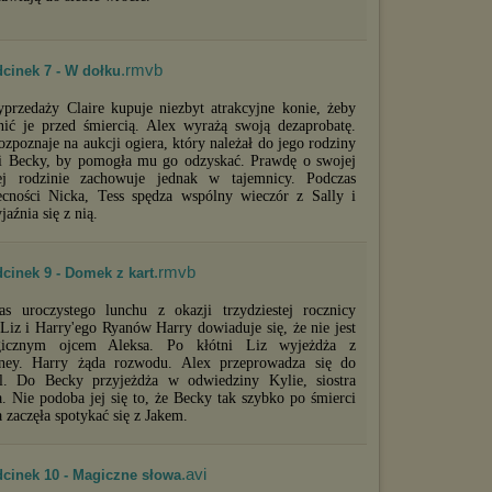
.rmvb
dcinek 7 - W dołku
przedaży Claire kupuje niezbyt atrakcyjne konie, żeby
nić je przed śmiercią. Alex wyrażą swoją dezaprobatę.
ozpoznaje na aukcji ogiera, który należał do jego rodziny
si Becky, by pomogła mu go odzyskać. Prawdę o swojej
ej rodzinie zachowuje jednak w tajemnicy. Podczas
ecności Nicka, Tess spędza wspólny wieczór z Sally i
jaźnia się z nią.
.rmvb
cinek 9 - Domek z kart
as uroczystego lunchu z okazji trzydziestej rocznicy
 Liz i Harry'ego Ryanów Harry dowiaduje się, że nie jest
ogicznym ojcem Aleksa. Po kłótni Liz wyjeżdża z
rney. Harry żąda rozwodu. Alex przeprowadza się do
l. Do Becky przyjeżdża w odwiedziny Kylie, siostra
a. Nie podoba jej się to, że Becky tak szybko po śmierci
 zaczęła spotykać się z Jakem.
.avi
dcinek 10 - Magiczne słowa