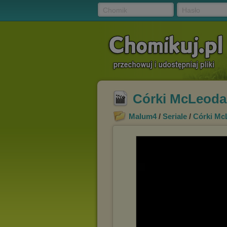
Chomik
Hasło
Córki McLeoda 
Malum4
/
Seriale
/
Córki Mc