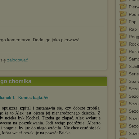
Pier
Podm
Pop
Rap
Reg
go komentarza. Dodaj go jako pierwszy!
Rock
Róża
Samo
 się
zalogować
Schil
Serie
tego chomika
Sex 
Sezo
Sezo
.avi
cinek 1 - Koniec bajki
Sezo
e opuszcza szpital i zastanawia się, czy dobrze zrobiła,
Sezo
c że to Alex jest ojcem jej nienarodzonego dziecka. Z
dy ucieka byk Kochaś. Trzeba go złapać. Alex wylatuje
Sezo
owcem na poszukiwania. Jodi wciąż podróżuje. Alberto
Sezo
 i pragnie, by już do niego wróciła. Nie chce czuć się jak
, która wciąż oczekuje na powrót Bricka.
Sezo