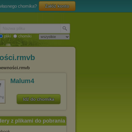
 własnego chomika?
Załóż konto
Nazwa pliku
pliki
chomiki
ności.rmvb
epewności.rmvb
Malum4
Idź do chomika
dery z plikami do pobrania
obook