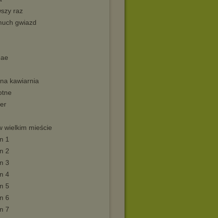
wszy raz
uch gwiazd
gae
na kawiarnia
tne
ler
w wielkim mieście
n 1
n 2
n 3
n 4
n 5
n 6
n 7