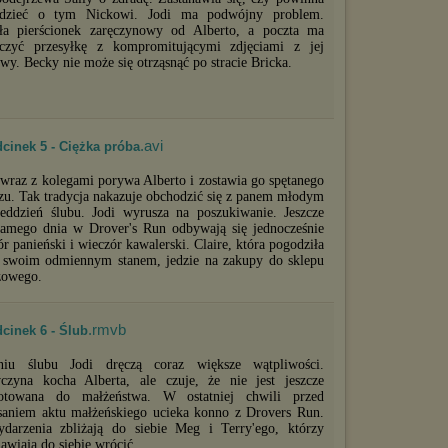
(dostosowanie reklam do Twoich potrzeb, analiza skuteczności działań
edzieć o tym Nickowi. Jodi ma podwójny problem.
marketingowych).
ła pierścionek zaręczynowy od Alberto, a poczta ma
rczyć przesyłkę z kompromitującymi zdjęciami z jej
Wyrażenie sprzeciwu spowoduje, że wyświetlana Ci reklama nie
wy. Becky nie może się otrząsnąć po stracie Bricka.
będzie dopasowana do Twoich preferencji, a będzie to reklama
wyświetlona przypadkowo.
Istnieje możliwość zmiany ustawień przeglądarki internetowej w
sposób uniemożliwiający przechowywanie plików cookies na
urządzeniu końcowym. Można również usunąć pliki cookies,
.avi
cinek 5 - Ciężka próba
dokonując odpowiednich zmian w ustawieniach przeglądarki
internetowej.
 wraz z kolegami porywa Alberto i zostawia go spętanego
zu. Tak tradycja nakazuje obchodzić się z panem młodym
Pełną informację na ten temat znajdziesz pod adresem
eddzień ślubu. Jodi wyrusza na poszukiwanie. Jeszcze
http://chomikuj.pl/PolitykaPrywatnosci.aspx
.
samego dnia w Drover's Run odbywają się jednocześnie
r panieński i wieczór kawalerski. Claire, która pogodziła
e swoim odmiennym stanem, jedzie na zakupy do sklepu
żowego.
.rmvb
cinek 6 - Ślub
iu ślubu Jodi dręczą coraz większe wątpliwości.
czyna kocha Alberta, ale czuje, że nie jest jeszcze
otowana do małżeństwa. W ostatniej chwili przed
saniem aktu małżeńskiego ucieka konno z Drovers Run.
darzenia zbliżają do siebie Meg i Terry'ego, którzy
awiają do siebie wrócić.