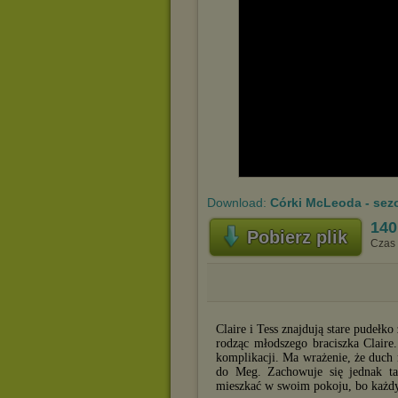
Download:
Córki McLeoda - sez
140
Pobierz plik
Czas 
Claire i Tess znajdują stare pudeł
rodząc młodszego braciszka Claire.
komplikacji. Ma wrażenie, że duch
do Meg. Zachowuje się jednak ta
mieszkać w swoim pokoju, bo każdy 