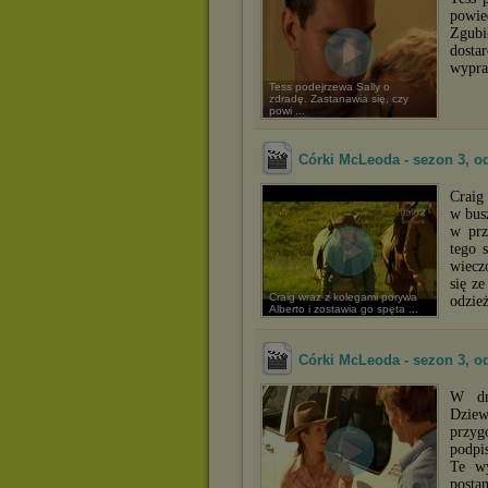
powi
Zgubi
dosta
wypra
Tess podejrzewa Sally o
zdradę. Zastanawia się, czy
powi ...
Córki McLeoda - sezon 3, od
Craig
w bus
w prz
tego 
wieczó
się z
Craig wraz z kolegami porywa
odzie
Alberto i zostawia go spęta ...
Córki McLeoda - sezon 3, od
W dn
Dziew
przyg
podpi
Te wy
postan