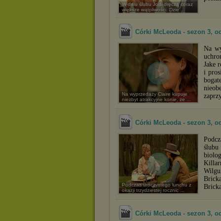
W dniu ślubu Jodi dręczą coraz
większe wątpliwości. Dzie ...
Córki McLeoda - sezon 3, o
Na wy
uchro
Jake r
i pro
bogat
nieob
Na wyprzedaży Claire kupuje
zaprzy
niezbyt atrakcyjne konie, że ...
Córki McLeoda - sezon 3, od
Podcz
ślubu
biol
Killa
Wilgu
Brick
Podczas uroczystego lunchu z
Bricka
okazji trzydziestej rocznic ...
Córki McLeoda - sezon 3, o