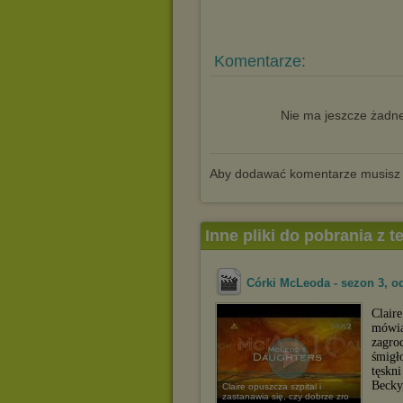
Komentarze:
Nie ma jeszcze żadne
Aby dodawać komentarze musisz
Inne pliki do pobrania z 
Córki McLeoda - sezon 3, od
Clair
mówią
zagro
śmigł
tęskni
Becky
Claire opuszcza szpital i
zastanawia się, czy dobrze zro