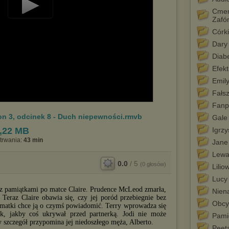
Cmen
Play
Zafó
Córk
Video
Dary 
Diab
Efekt
Emil
Fałsz
Fanp
on 3, odcinek 8 - Duch niepewności.rmvb
Gale
,22 MB
Igrzy
trwania:
43 min
Jane
Lewa
0.0
/
5
(
0
głosów)
Lilio
Lucy
ko z pamiątkami po matce Claire. Prudence McLeod zmarła,
Nien
 Teraz Claire obawia się, czy jej poród przebiegnie bez
Obcy
 matki chce ją o czymś powiadomić. Terry wprowadza się
k, jakby coś ukrywał przed partnerką. Jodi nie może
Pami
szczegół przypomina jej niedoszłego męża, Alberto.
Peet