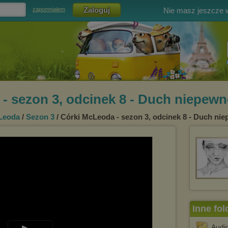
Nie masz jeszcze
zapomniałem
- sezon 3, odcinek 8 - Duch niepew
Leoda
/
Sezon 3
/ Córki McLeoda - sezon 3, odcinek 8 - Duch ni
Inne fol
Audi