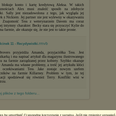
 blokuje konto i kartę kredytową Aleksa. W takich
cznościach Alex musi znaleźć sposób na zdobycie
ki. Sally jest niezadowolona z tego, jak wygląda jej
ek z Nickiem. Jej partner nie jest wylewny w okazywaniu
ć. Znajomość Tess z weterynarzem Davem ma coraz
ej intymny charakter. Becky stara się przyuczyć Kylie do
na farmie, ale okazuje się, że nie jest to takie proste.
.rmvb
cinek 11 - Recydywistki
overs przyjeżdża Amanda, przyjaciółka Tess. Jest
nikarką i ma napisać artykuł dla magazynu ilustrowanego
iu na farmie zarządzanej przez kobiety. Szybko okazuje
że Amanda ma własne problemy, a treść jej artykułu kłóci
z oczekiwaniami Tess. Jake zostaje nowym szefem
ników na farmie Killarney. Problem w tym, że tej
acji spodziewał się również Terry. Konflikt wisi w
trzu.
j plików z tego folderu...
es by umożliwić Ci wygodne korzystanie z serwisu. Jeśli nie zmienisz ustawień
 Platform