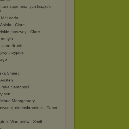
tarz zapomnianych książek -
n
i McLeoda
Anioła - Clare
elskie maszyny - Clare
 motyla
y Jane Bronte
ywy przyjaciel
age
ska Śmierci
 Austen
 ręka ciemności
wy sen
 Maud Montgomery
asyceni, nieposkromieni - Cabot
ętniki Wampirów - Smith
a