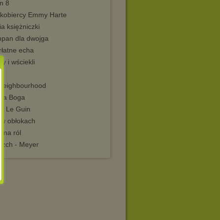
n 8
kobiercy Emmy Harte
a księżniczki
pan dla dwojga
rłatne echa
y i wściekli
Neighbourhood
na Boga
le Le Guin
 w obłokach
ana ról
rzch - Meyer