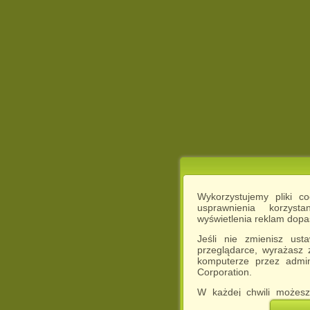
Wykorzystujemy pliki c
usprawnienia korzyst
wyświetlenia reklam dop
Jeśli nie zmienisz ust
przeglądarce, wyrażasz
komputerze przez admin
Corporation.
W każdej chwili możesz
cookies w swojej przeglą