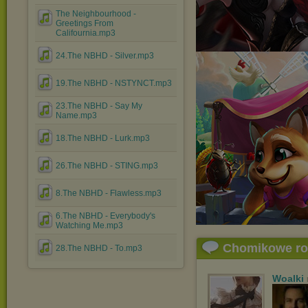
The Neighbourhood -
Greetings From
Califournia.mp3
24.The NBHD - Silver.mp3
19.The NBHD - NSTYNCT.mp3
23.The NBHD - Say My
Name.mp3
18.The NBHD - Lurk.mp3
26.The NBHD - STING.mp3
8.The NBHD - Flawless.mp3
6.The NBHD - Everybody's
Watching Me.mp3
Chomikowe r
28.The NBHD - To.mp3
Woalki