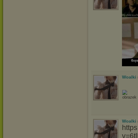
Woalki
Woalki
http
v=6t