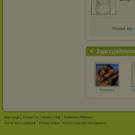
Musisz się
Zaprzyjaźnion
therions
l
Main page
Contact us
Media
Help
Publishers Platform
Terms and conditions
Privacy policy
Report copyright infringement