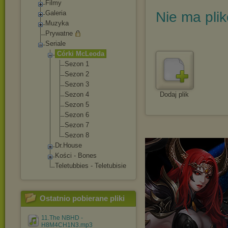
Filmy
Galeria
Nie ma pli
Muzyka
Prywatne
Seriale
Córki McLeoda
Sezon 1
Sezon 2
Sezon 3
Sezon 4
Dodaj plik
Sezon 5
Sezon 6
Sezon 7
Sezon 8
Dr.House
Kości - Bones
Teletubbies - Teletubisie
Ostatnio pobierane pliki
11.The NBHD -
H8M4CH1N3.mp3