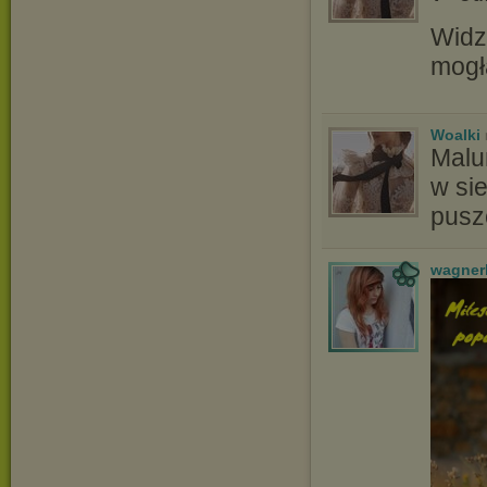
Widz
mogł
Woalki
Malu
w si
pusz
wagner