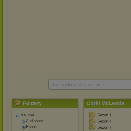
Szukaj plików na tym chomiku
Foldery
Córki McLeoda
Malum4
Sezon 1
Audiobook
Sezon 4
Ebook
Sezon 7