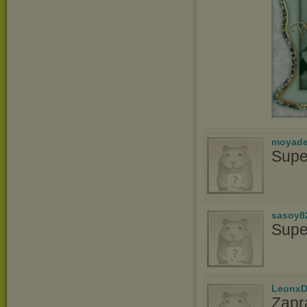
moyade
Supe
sasoy8
Supe
LeonxD
Zapr