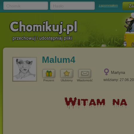
Chomik
Hasło
zapomniałem
Malum4
Martyna
widziany: 27.06.2
Prezent
Ulubiony
Wiadomość