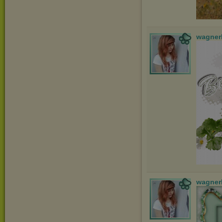
wagner
wagner