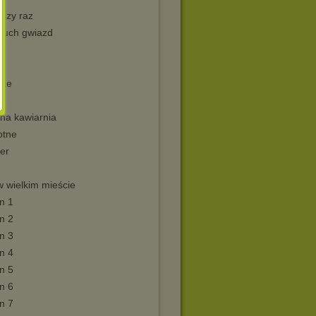
wszy raz
uch gwiazd
gae
na kawiarnia
tne
ler
w wielkim mieście
n 1
n 2
n 3
n 4
n 5
n 6
n 7