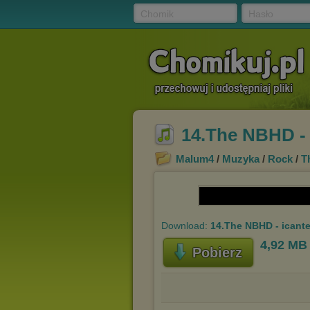
Chomik
Hasło
14.The NBHD -
Malum4
/
Muzyka
/
Rock
/
T
Download:
14.The NBHD - icant
4,92 MB
Pobierz