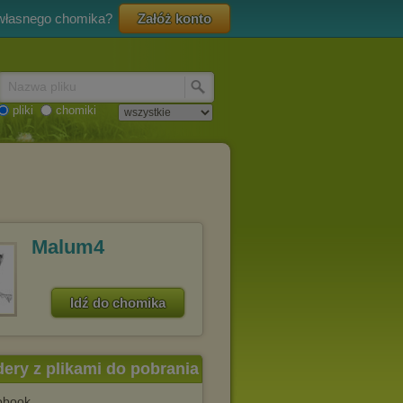
 własnego chomika?
Załóż konto
Nazwa pliku
pliki
chomiki
Malum4
Idź do chomika
dery z plikami do pobrania
obook