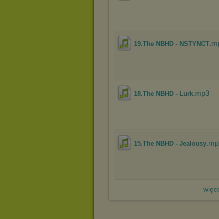
.m
19.The NBHD - NSTYNCT
.mp3
18.The NBHD - Lurk
.mp
15.The NBHD - Jealousy
więce