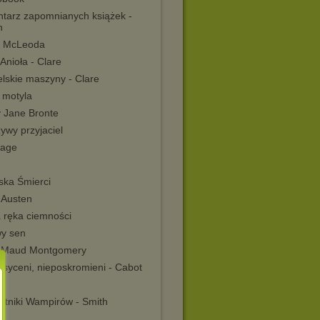
tarz zapomnianych książek -
n
i McLeoda
Anioła - Clare
elskie maszyny - Clare
 motyla
y Jane Bronte
ywy przyjaciel
age
ska Śmierci
 Austen
 ręka ciemności
wy sen
 Maud Montgomery
asyceni, nieposkromieni - Cabot
ętniki Wampirów - Smith
a