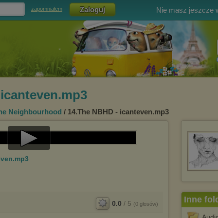
Nie masz jeszcze
zapomniałem
 icanteven.mp3
he Neighbourhood
/ 14.The NBHD - icanteven.mp3
Play
even.mp3
Video
Inne fol
0.0
/
5
(
0
głosów)
Audi