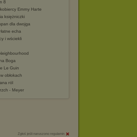
n 8
kobiercy Emmy Harte
a księżniczki
pan dla dwojga
rłatne echa
y i wściekli
Neighbourhood
na Boga
le Le Guin
 w obłokach
ana ról
rzch - Meyer
Zgłoś jeśli naruszono regulamin