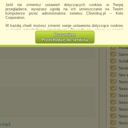
Jeśli nie zmienisz ustawień dotyczących cookies w Twojej
Pier
przeglądarce, wyrażasz zgodę na ich umieszczanie na Twoim
Podm
komputerze przez administratora serwisu Chomikuj.pl – Kelo
Corporation.
Pop
W każdej chwili możesz zmienić swoje ustawienia dotyczące cookies
Rap
w swojej przeglądarce internetowej. Dowiedz się więcej w naszej
Reg
Polityce Prywatności -
http://chomikuj.pl/PolitykaPrywatnosci.aspx
.
Rozumiem
Przechodzę do serwisu
Rock
Jednocześnie informujemy że zmiana ustawień przeglądarki może
spowodować ograniczenie korzystania ze strony Chomikuj.pl.
Róża
Samo
W przypadku braku twojej zgody na akceptację cookies niestety
prosimy o opuszczenie serwisu chomikuj.pl.
Schil
Wykorzystanie plików cookies
przez
Zaufanych Partnerów
Serie
(dostosowanie reklam do Twoich potrzeb, analiza skuteczności działań
Sex 
marketingowych).
Sezo
Wyrażenie sprzeciwu spowoduje, że wyświetlana Ci reklama nie
będzie dopasowana do Twoich preferencji, a będzie to reklama
Sezo
wyświetlona przypadkowo.
Sezo
Istnieje możliwość zmiany ustawień przeglądarki internetowej w
Sezo
sposób uniemożliwiający przechowywanie plików cookies na
urządzeniu końcowym. Można również usunąć pliki cookies,
Sezo
dokonując odpowiednich zmian w ustawieniach przeglądarki
Sezo
internetowej.
Sezo
.mp3
e
Pełną informację na ten temat znajdziesz pod adresem