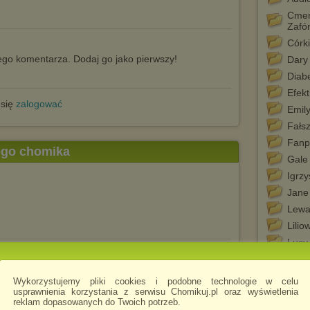
Cmen
Zafó
Córk
go komentarza. Dodaj go jako pierwszy!
Dary 
Diab
Efekt
 się
zalogować
Emil
Fałsz
Fanp
tego chomika
Gale
Igrzy
Jane
Lewa
Lilio
Lucy
Nien
Obcy
Wykorzystujemy pliki cookies i podobne technologie w celu
usprawnienia korzystania z serwisu Chomikuj.pl oraz wyświetlenia
Pami
reklam dopasowanych do Twoich potrzeb.
Peet