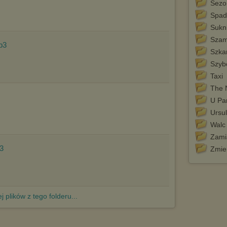
http://chomikuj.pl/PolitykaPrywatnosci.aspx
.
Sezo
Spad
Sukni
Szam
p3
Szka
Szybc
Taxi
The 
U Pa
Ursu
Walc
Zami
3
Zmie
j plików z tego folderu...