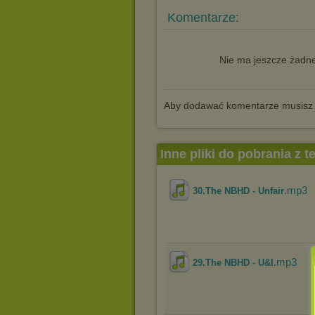
Komentarze:
Nie ma jeszcze żadne
Aby dodawać komentarze musisz
Inne pliki do pobrania z 
.mp3
30.The NBHD - Unfair
.mp3
29.The NBHD - U&I