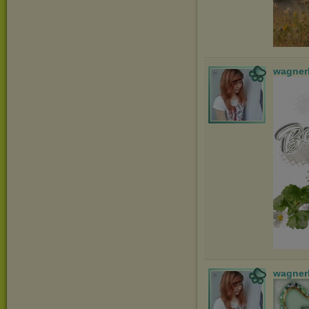
wagner
wagner