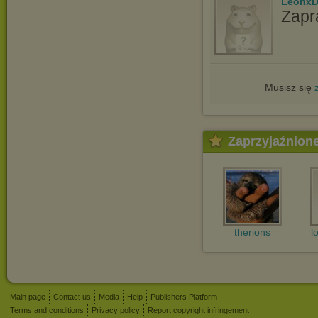
LeonxD
Zapr
Musisz się
Zaprzyjaźnion
therions
l
Main page
Contact us
Media
Help
Publishers Platform
Terms and conditions
Privacy policy
Report copyright infringement