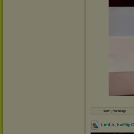
sortuj według:
tumblr_loc9lij