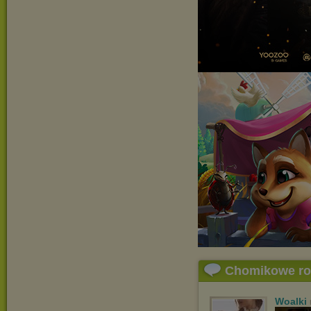
Chomikowe r
Woalki