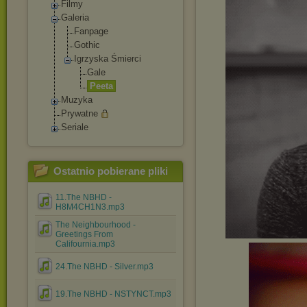
Filmy
Galeria
Fanpage
Gothic
Igrzyska Śmierci
Gale
Peeta
Muzyka
Prywatne
Seriale
Ostatnio pobierane pliki
11.The NBHD -
H8M4CH1N3.mp3
The Neighbourhood -
Greetings From
Califournia.mp3
24.The NBHD - Silver.mp3
19.The NBHD - NSTYNCT.mp3