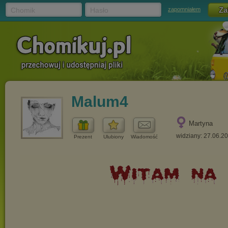
Chomik
Hasło
zapomniałem
Malum4
Martyna
widziany: 27.06.2
Prezent
Ulubiony
Wiadomość