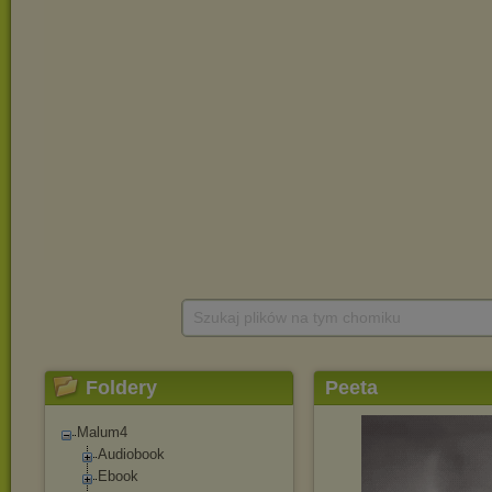
Szukaj plików na tym chomiku
Foldery
Peeta
Malum4
Audiobook
Ebook