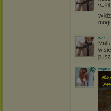
v=6t
Widz
mogł
Woalki
Malu
w si
pusz
wagner