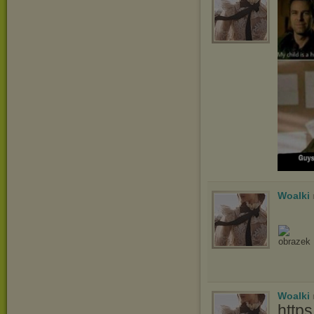
Woalki
Woalki
http