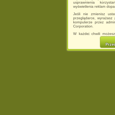
usprawnienia korzyst
wyświetlenia reklam dop
Jeśli nie zmienisz ust
przeglądarce, wyrażasz
komputerze przez admin
Corporation.
W każdej chwili możesz
cookies w swojej przeglą
w naszej Pol
Prze
http://chomikuj.pl/Polity
Jednocześnie informuje
może spowodować ogr
Chomikuj.pl.
W przypadku braku twojej
prosimy o opuszczenie se
Wykorzystanie plików c
(dostosowanie reklam do
działań marketingowych).
Wyrażenie sprzeciwu spo
będzie dopasowana do Tw
wyświetlona przypadkowo
Istnieje możliwość zmian