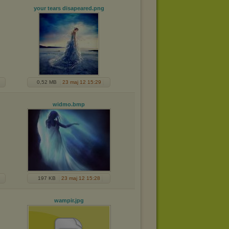
your tears disapeared
.png
0,52 MB
23 maj 12 15:29
widmo
.bmp
197 KB
23 maj 12 15:28
wampir
.jpg