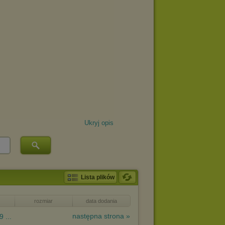
Ukryj opis
Lista plików
rozmiar
data dodania
następna strona »
9 ...