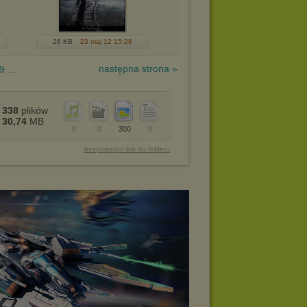
26 KB
23 maj 12 15:28
następna strona »
9 ...
338
plików
30,74
MB
0
0
300
0
bezpośredni link do folderu