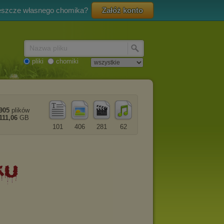
eszcze własnego chomika?
Załóż konto
Nazwa pliku
pliki
chomiki
905
plików
111,06
GB
101
406
281
62