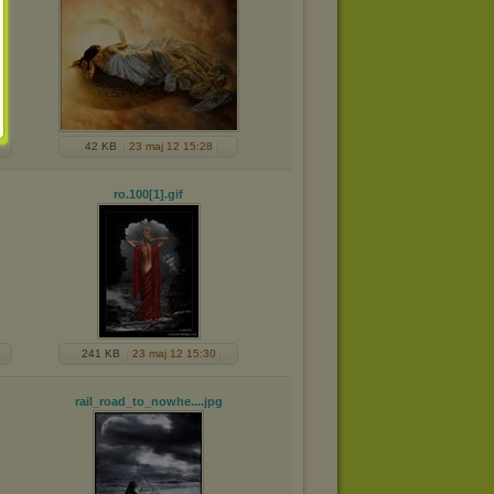
42 KB
23 maj 12 15:28
ro.100[1]
.gif
241 KB
23 maj 12 15:30
rail_road_to_nowhe...
.jpg