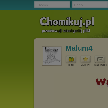
Chomik
Hasło
Malum4
Prezent
Ulubiony
Wiadomość