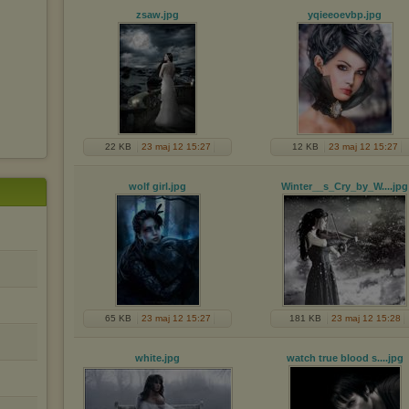
zsaw
.jpg
yqieeoevbp
.jpg
22 KB
23 maj 12 15:27
12 KB
23 maj 12 15:27
wolf girl
.jpg
Winter__s_Cry_by_W...
.jpg
65 KB
23 maj 12 15:27
181 KB
23 maj 12 15:28
white
.jpg
watch true blood s...
.jpg