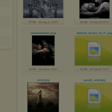
37 KB
23 maj 12 15:27
12 KB
23 maj 12 15:27
vampireDiaries
.jpeg
Vampire_Queen_by_P...
.jp
14 KB
23 maj 12 15:27
73 KB
23 maj 12 15:27
utrew
.jpg
upadly_aniol
.jpg