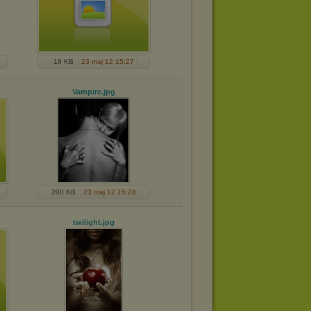
18 KB
23 maj 12 15:27
g
Vampire
.jpg
200 KB
23 maj 12 15:28
twilight
.jpg