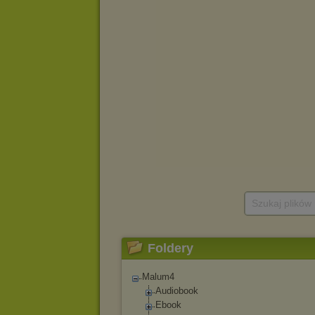
Szukaj plików
Foldery
Malum4
Audiobook
Ebook