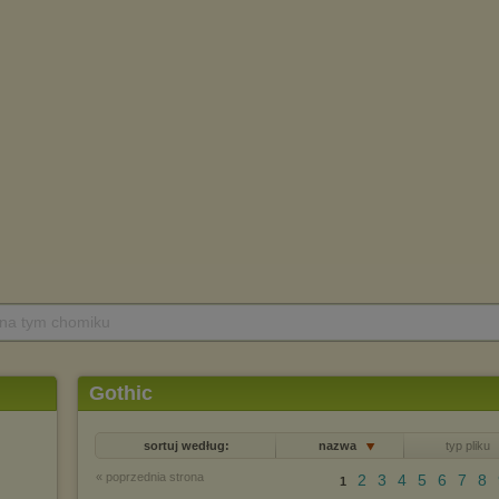
 na tym chomiku
Gothic
sortuj według:
nazwa
typ pliku
« poprzednia strona
2
3
4
5
6
7
8
1