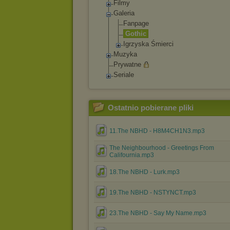
Filmy
Galeria
Fanpage
Gothic
Igrzyska Śmierci
Muzyka
Prywatne
Seriale
Ostatnio pobierane pliki
11.The NBHD - H8M4CH1N3.mp3
The Neighbourhood - Greetings From
Califournia.mp3
18.The NBHD - Lurk.mp3
19.The NBHD - NSTYNCT.mp3
23.The NBHD - Say My Name.mp3