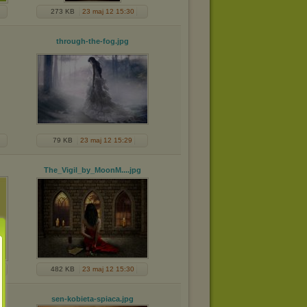
273 KB
23 maj 12 15:30
through-the-fog
.jpg
79 KB
23 maj 12 15:29
The_Vigil_by_MoonM...
.jpg
482 KB
23 maj 12 15:30
sen-kobieta-spiaca
.jpg