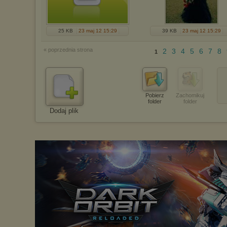
25 KB
23 maj 12 15:29
39 KB
23 maj 12 15:29
« poprzednia strona
2
3
4
5
6
7
8
1
Pobierz
Zachomikuj
folder
folder
Dodaj plik