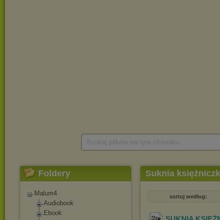
Szukaj plików na tym chomiku
Foldery
Suknia księżniczk
Malum4
sortuj według:
Audiobook
Ebook
SUKNIA KSIĘŻN