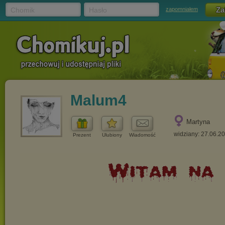
Chomik
Hasło
zapomniałem
Malum4
Martyna
widziany: 27.06.2
Prezent
Ulubiony
Wiadomość