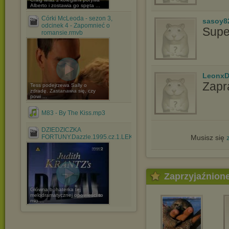
Alberto i zostawia go spęta ...
Córki McLeoda - sezon 3,
sasoy8
odcinek 4 - Zapomnieć o
Supe
romansie.rmvb
LeonxD
Zapr
Tess podejrzewa Sally o
zdradę. Zastanawia się, czy
powi ...
M83 - By The Kiss.mp3
DZIEDZICZKA
FORTUNY.Dazzle.1995.cz.1.LEKTOR.avi
Musisz się
Zaprzyjaźnion
Główna bohaterka tej
melodramatycznej opowieści to
mło ...