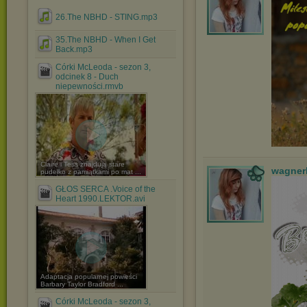
26.The NBHD - STING.mp3
35.The NBHD - When I Get
Back.mp3
Córki McLeoda - sezon 3,
odcinek 8 - Duch
niepewności.rmvb
Claire i Tess znajdują stare
wagner
pudełko z pamiątkami po mat ...
GŁOS SERCA .Voice of the
Heart 1990.LEKTOR.avi
Adaptacja popularnej powieści
Barbary Taylor Bradford ...
Córki McLeoda - sezon 3,