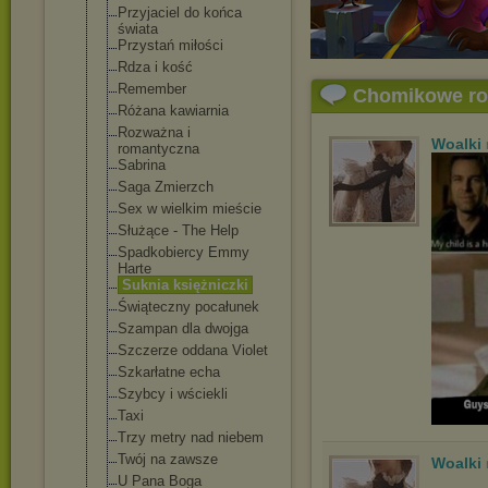
Przyjaciel do końca
świata
Przystań miłości
Rdza i kość
Remember
Chomikowe r
Różana kawiarnia
Rozważna i
Woalki
romantyczna
Sabrina
Saga Zmierzch
Sex w wielkim mieście
Służące - The Help
Spadkobiercy Emmy
Harte
Suknia księżniczki
Świąteczny pocałunek
Szampan dla dwojga
Szczerze oddana Violet
Szkarłatne echa
Szybcy i wściekli
Taxi
Trzy metry nad niebem
Twój na zawsze
Woalki
U Pana Boga