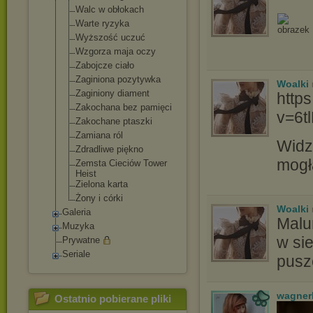
Walc w obłokach
Warte ryzyka
Wyższość uczuć
Wzgorza maja oczy
Zabojcze ciało
Zaginiona pozytywka
Woalki
Zaginiony diament
http
Zakochana bez pamięci
v=6t
Zakochane ptaszki
Zamiana ról
Widz
Zdradliwe piękno
mogł
Zemsta Cieciów Tower
Heist
Zielona karta
Żony i córki
Woalki
Galeria
Malu
Muzyka
w si
Prywatne
Seriale
pusz
wagner
Ostatnio pobierane pliki