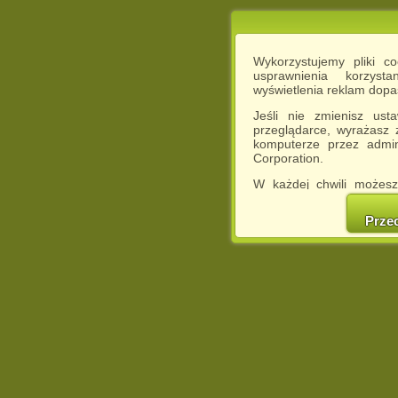
Wykorzystujemy pliki c
usprawnienia korzyst
wyświetlenia reklam dop
Jeśli nie zmienisz ust
przeglądarce, wyrażasz
komputerze przez admin
Corporation.
W każdej chwili możesz
cookies w swojej przeglą
w naszej Pol
Prze
http://chomikuj.pl/Polity
Jednocześnie informuje
może spowodować ogr
Chomikuj.pl.
W przypadku braku twojej
prosimy o opuszczenie se
Wykorzystanie plików c
(dostosowanie reklam do
działań marketingowych).