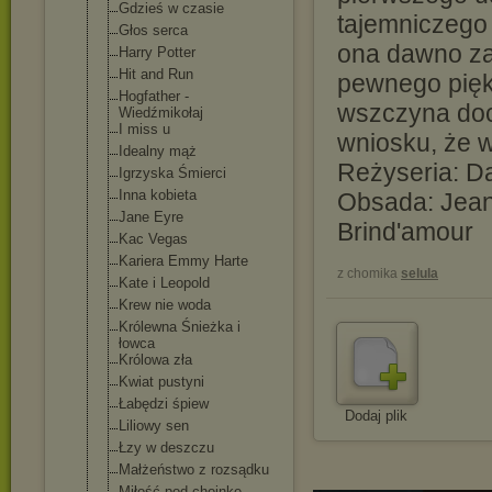
Gdzieś w czasie
tajemniczego 
Głos serca
ona dawno za
Harry Potter
Hit and Run
pewnego pięk
Hogfather -
wszczyna doc
Wiedźmikołaj
I miss u
wniosku, że w
Idealny mąż
Reżyseria: Da
Igrzyska Śmierci
Inna kobieta
Obsada: Jean 
Jane Eyre
Brind'amour
Kac Vegas
Kariera Emmy Harte
z chomika
selula
Kate i Leopold
Krew nie woda
Królewna Śnieżka i
łowca
Królowa zła
Kwiat pustyni
Łabędzi śpiew
Dodaj plik
Liliowy sen
Łzy w deszczu
Małżeństwo z rozsądku
Miłość pod choinkę