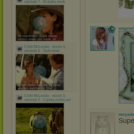
odcinek 7 - W dołku.rmvb
wagner
Na wyprzedaży Claire kupuje
niezbyt atrakcyjne konie, że ...
Córki McLeoda - sezon 3,
odcinek 6 - Ślub.rmvb
W dniu ślubu Jodi dręczą coraz
większe wątpliwości. Dzie ...
Córki McLeoda - sezon 3,
odcinek 5 - Ciężka próba.avi
moyade
Supe
Craig wraz z kolegami porywa