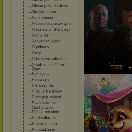
Miłość puka do drzwi
Muzyka serca
Namiętności
Niebezpieczne związki
Niedziele u Tiffany'ego
Nocny lot
Norwegian Wood
O północy
Obcy
Odwróceni zakochani
Ostatnia miłość na
Ziemi
Pęknięcia
Perswazje
Pierwszy raz
Piraci z Karaibów
Podmuch gwiazd
Pokojówka na
Manhattanie
Północ południe
Prada albo nic
Prosto z serca
Przebudzenie