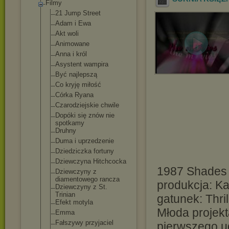
Filmy
21 Jump Street
Adam i Ewa
Akt woli
Animowane
Anna i król
Asystent wampira
Być najlepszą
Co kryję miłość
Córka Ryana
Czarodziejskie chwile
Dopóki się znów nie
spotkamy
Druhny
Duma i uprzedzenie
Dziedziczka fortuny
Dziewczyna Hitchcocka
1987 Shades 
Dziewczyny z
diamentowego rancza
produkcja: K
Dziewczyny z St.
Trinian
gatunek: Thri
Efekt motyla
Młoda projek
Emma
Fałszywy przyjaciel
pierwszego u