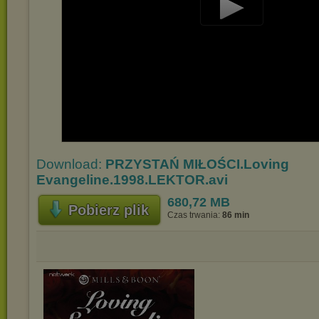
Play
Video
Download:
PRZYSTAŃ MIŁOŚCI.Loving
Evangeline.1998.LEKTOR.avi
680,72 MB
Pobierz plik
Czas trwania:
86 min