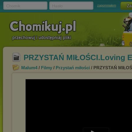
Chomik
Hasło
zapomniałem
PRZYSTAŃ MIŁOŚCI.Loving Ev
Malum4
/
Filmy
/
Przystań miłości
/ PRZYSTAŃ MIŁOŚC