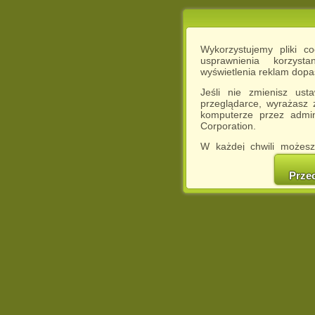
Wykorzystujemy pliki c
usprawnienia korzyst
wyświetlenia reklam dop
Jeśli nie zmienisz ust
przeglądarce, wyrażasz
komputerze przez admin
Corporation.
W każdej chwili możesz
cookies w swojej przeglą
w naszej Pol
Prze
http://chomikuj.pl/Polity
Jednocześnie informuje
może spowodować ogr
Chomikuj.pl.
W przypadku braku twojej
prosimy o opuszczenie se
Wykorzystanie plików c
(dostosowanie reklam do
działań marketingowych).