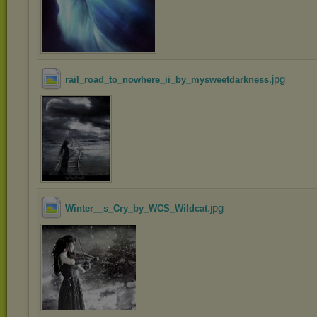
.jpg
rail_road_to_nowhere_ii_by_mysweetdarkness
.jpg
Winter__s_Cry_by_WCS_Wildcat