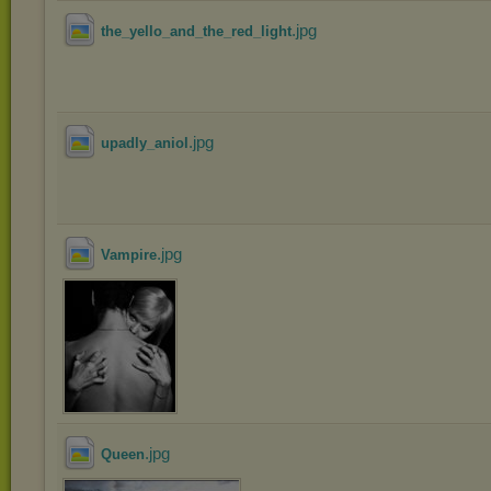
.jpg
the_yello_and_the_red_light
.jpg
upadly_aniol
.jpg
Vampire
.jpg
Queen