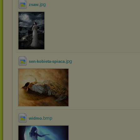
.jpg
zsaw
.jpg
sen-kobieta-spiaca
.bmp
widmo